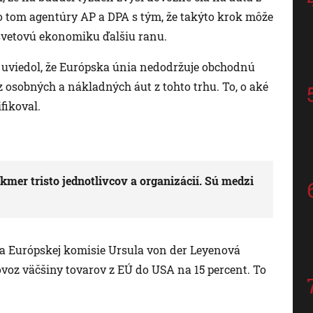
 o tom agentúry AP a DPA s tým, že takýto krok môže
 svetovú ekonomiku ďalšiu ranu.
al uviedol, že Európska únia nedodržuje obchodnú
 osobných a nákladných áut z tohto trhu. To, o aké
fikoval.
mer tristo jednotlivcov a organizácií. Sú medzi
a Európskej komisie Ursula von der Leyenová
ovoz väčšiny tovarov z EÚ do USA na 15 percent. To