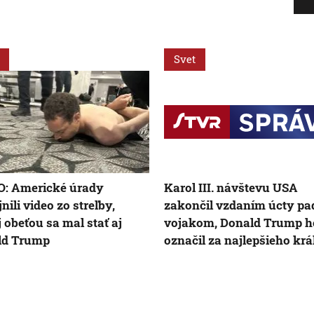
Svet
O: Americké úrady
Karol III. návštevu USA
nili video zo streľby,
zakončil vzdaním úcty p
j obeťou sa mal stať aj
vojakom, Donald Trump h
ld Trump
označil za najlepšieho krá