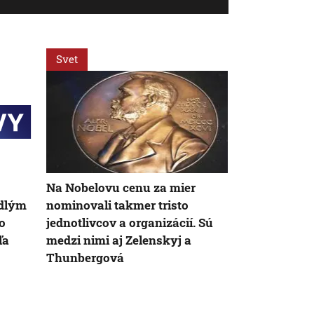
Svet
Svet
Na Nobelovu cenu za mier
Vojna v Irán
adlým
nominovali takmer tristo
štáty viac, 
o
jednotlivcov a organizácií. Sú
možno až dv
ľa
medzi nimi aj Zelenskyj a
zdroje pre 
Thunbergová