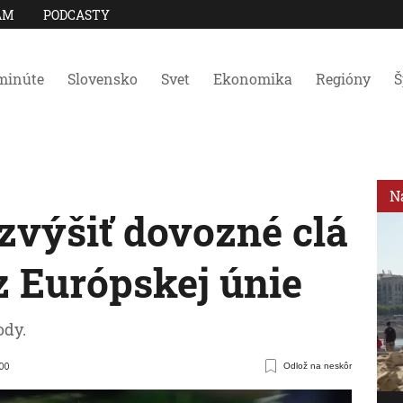
AM
PODCASTY
minúte
Slovensko
Svet
Ekonomika
Regióny
Š
N
zvýšiť dovozné clá
z Európskej únie
ody.
:00
Odlož na neskôr