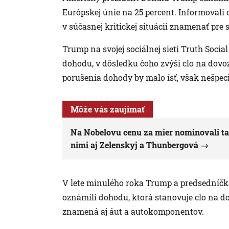
Európskej únie na 25 percent. Informovali
v súčasnej kritickej situácii znamenať pre
Trump na svojej sociálnej sieti Truth Soci
dohodu, v dôsledku čoho zvýši clo na dovoz
porušenia dohody by malo ísť, však nešpeci
Môže vás zaujímať
Na Nobelovu cenu za mier nominovali tak
nimi aj Zelenskyj a Thunbergová
V lete minulého roka Trump a predsedníčk
oznámili dohodu, ktorá stanovuje clo na d
znamená aj áut a autokomponentov.