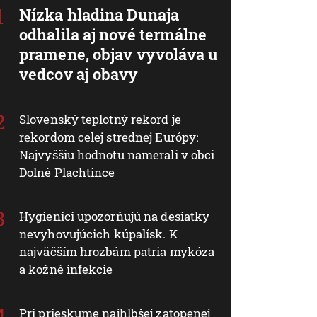
Nízka hladina Dunaja
odhalila aj nové termálne
pramene, objav vyvoláva u
vedcov aj obavy
Slovenský teplotný rekord je
rekordom celej strednej Európy:
Najvyššiu hodnotu namerali v obci
Dolné Plachtince
Hygienici upozorňujú na desiatky
nevyhovujúcich kúpalísk. K
najväčším hrozbám patria mykóza
a kožné infekcie
Pri prieskume najhlbšej zatopenej