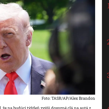
Foto: TASR/AP/Alex Brandon
 že na budúci týždeň zvýši dovozné clá na autá z