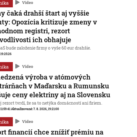
mika
Video
y čaká drahší štart aj vyššie
ty: Opozícia kritizuje zmeny v
odnom registri, rezort
vodlivosti ich obhajuje
aS bude založenie firmy o vyše 60 eur drahšie.
, 19:25:26
mika
Video
edzená výroba v atómových
ktrárňach v Maďarsku a Rumunsku
uje ceny elektriny aj na Slovensku
 rezort tvrdí, že sa to netýka domácností ani firiem.
 11:59:41
Aktualizované:
7. 8. 2026, 19:21:00
mika
Video
rt financií chce znížiť prémiu na