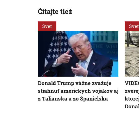
Čítajte tiež
Svet
Svet
Donald Trump vážne zvažuje
VIDE
stiahnuť amerických vojakov aj
zverej
z Talianska a zo Španielska
ktore
Dona