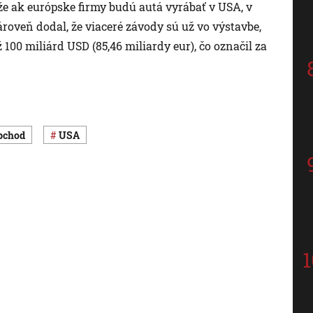
že ak európske firmy budú autá vyrábať v USA, v
roveň dodal, že viaceré závody sú už vo výstavbe,
 100 miliárd USD (85,46 miliardy eur), čo označil za
obchod
USA