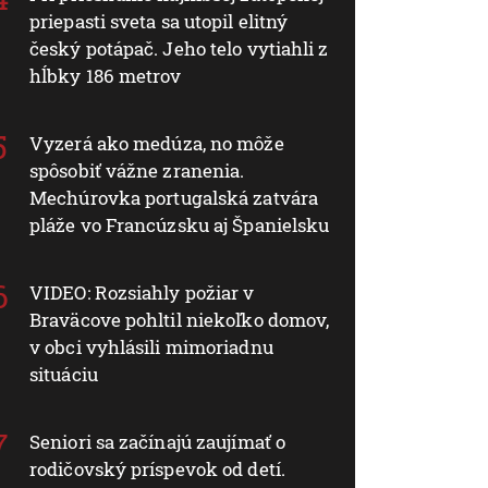
priepasti sveta sa utopil elitný
český potápač. Jeho telo vytiahli z
hĺbky 186 metrov
Vyzerá ako medúza, no môže
spôsobiť vážne zranenia.
Mechúrovka portugalská zatvára
pláže vo Francúzsku aj Španielsku
VIDEO: Rozsiahly požiar v
Braväcove pohltil niekoľko domov,
v obci vyhlásili mimoriadnu
situáciu
Seniori sa začínajú zaujímať o
rodičovský príspevok od detí.