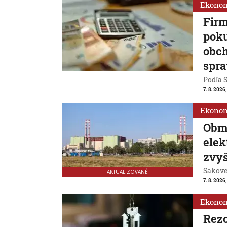
Ekono
Firm
poku
obch
spra
Podľa S
7. 8. 2026
Ekono
Obm
ele
zvyš
Sakovej
AKTUALIZOVANÉ
7. 8. 2026,
Ekono
Rezo