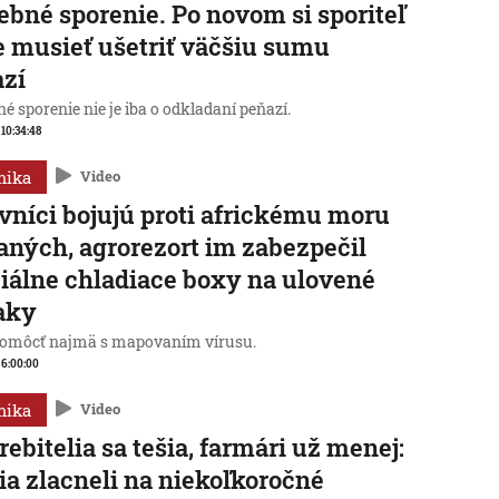
ebné sporenie. Po novom si sporiteľ
 musieť ušetriť väčšiu sumu
azí
é sporenie nie je iba o odkladaní peňazí.
 10:34:48
mika
Video
vníci bojujú proti africkému moru
aných, agrorezort im zabezpečil
iálne chladiace boxy na ulovené
aky
omôcť najmä s mapovaním vírusu.
, 6:00:00
mika
Video
rebitelia sa tešia, farmári už menej:
ia zlacneli na niekoľkoročné