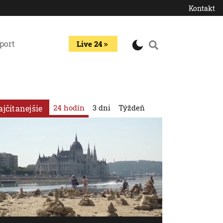
Kontakt
port
Live 24
24 hodín
3 dni
Týždeň
ajčítanejšie