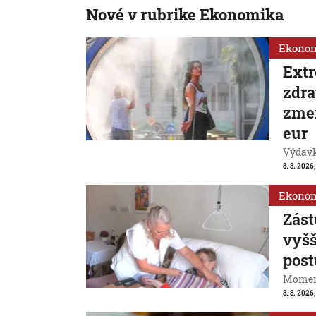
Nové v rubrike Ekonomika
Ekono
Extr
zdra
zmen
eur
Výdavk
8. 8. 2026,
Ekono
Zást
vyšš
post
Momentá
8. 8. 2026,