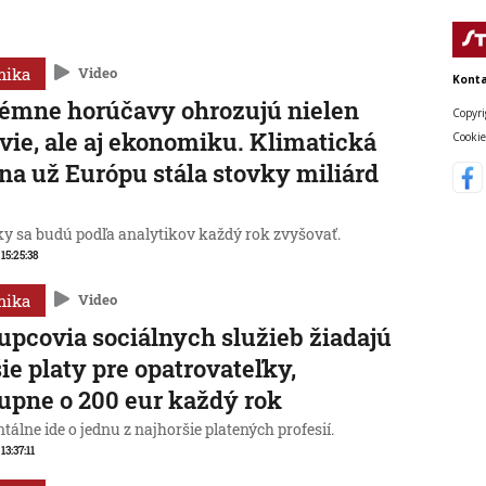
mika
Video
Konta
émne horúčavy ohrozujú nielen
Copyri
vie, ale aj ekonomiku. Klimatická
Cookie
a už Európu stála stovky miliárd
y sa budú podľa analytikov každý rok zvyšovať.
 15:25:38
mika
Video
upcovia sociálnych služieb žiadajú
ie platy pre opatrovateľky,
upne o 200 eur každý rok
lne ide o jednu z najhoršie platených profesií.
 13:37:11