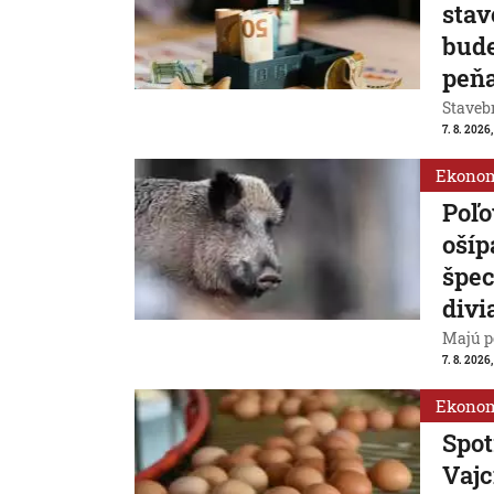
stav
bude
peň
Stavebn
7. 8. 2026,
Ekono
Poľo
ošíp
špec
divi
Majú p
7. 8. 2026
Ekono
Spot
Vajc