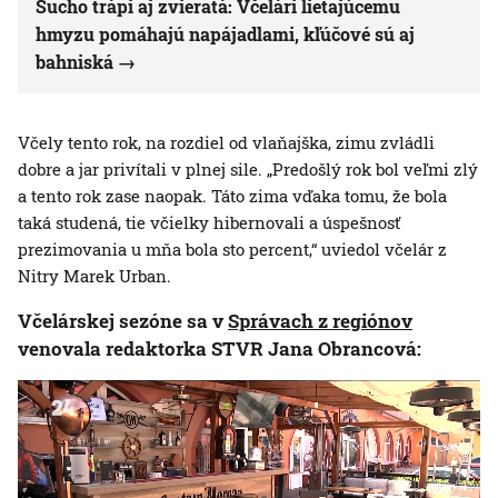
Sucho trápi aj zvieratá: Včelári lietajúcemu
hmyzu pomáhajú napájadlami, kľúčové sú aj
bahniská
Včely tento rok, na rozdiel od vlaňajška, zimu zvládli
dobre a jar privítali v plnej sile. „Predošlý rok bol veľmi zlý
a tento rok zase naopak. Táto zima vďaka tomu, že bola
taká studená, tie včielky hibernovali a úspešnosť
prezimovania u mňa bola sto percent,“ uviedol včelár z
Nitry Marek Urban.
Včelárskej sezóne sa v
Správach z regiónov
venovala redaktorka STVR Jana Obrancová: