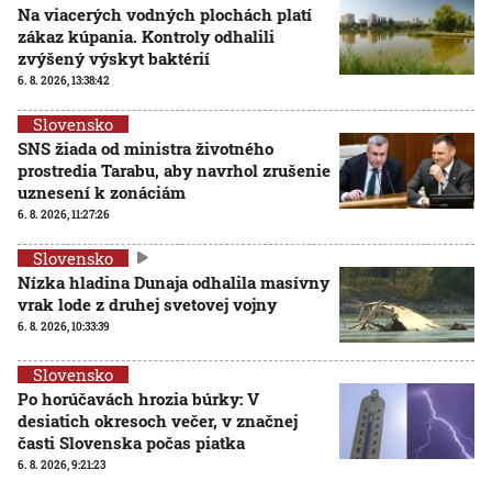
Na viacerých vodných plochách platí
zákaz kúpania. Kontroly odhalili
zvýšený výskyt baktérií
6. 8. 2026, 13:38:42
Slovensko
SNS žiada od ministra životného
prostredia Tarabu, aby navrhol zrušenie
uznesení k zonáciám
6. 8. 2026, 11:27:26
Slovensko
Nízka hladina Dunaja odhalila masívny
vrak lode z druhej svetovej vojny
6. 8. 2026, 10:33:39
Slovensko
Po horúčavách hrozia búrky: V
desiatich okresoch večer, v značnej
časti Slovenska počas piatka
6. 8. 2026, 9:21:23