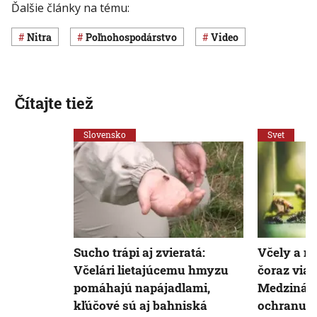
Ďalšie články na tému:
Nitra
poľnohospodárstvo
Video
Čítajte tiež
Slovensko
Svet
Sucho trápi aj zvieratá:
Včely a m
Včelári lietajúcemu hmyzu
čoraz viac
pomáhajú napájadlami,
Medzináro
kľúčové sú aj bahniská
ochranu p