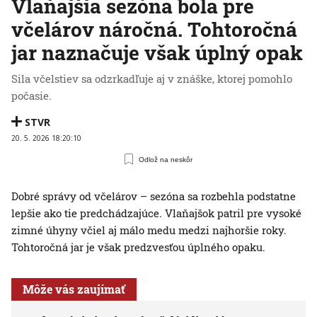
Vlaňajšia sezóna bola pre
včelárov náročná. Tohtoročná
jar naznačuje však úplný opak
Sila včelstiev sa odzrkadľuje aj v znáške, ktorej pomohlo
počasie.
STVR
20. 5. 2026 18:20:10
Odlož na neskôr
Dobré správy od včelárov – sezóna sa rozbehla podstatne
lepšie ako tie predchádzajúce. Vlaňajšok patril pre vysoké
zimné úhyny včiel aj málo medu medzi najhoršie roky.
Tohtoročná jar je však predzvesťou úplného opaku.
Môže vás zaujímať