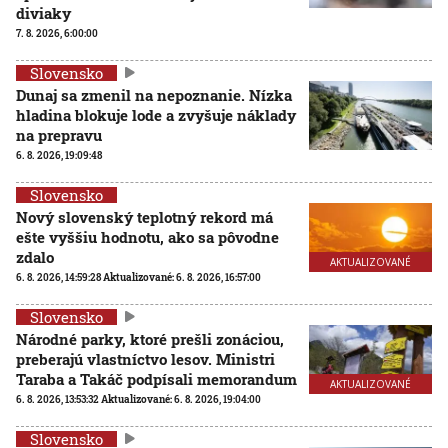
diviaky
7. 8. 2026, 6:00:00
Slovensko
Dunaj sa zmenil na nepoznanie. Nízka
hladina blokuje lode a zvyšuje náklady
na prepravu
6. 8. 2026, 19:09:48
Slovensko
Nový slovenský teplotný rekord má
ešte vyššiu hodnotu, ako sa pôvodne
zdalo
AKTUALIZOVANÉ
6. 8. 2026, 14:59:28
Aktualizované:
6. 8. 2026, 16:57:00
Slovensko
Národné parky, ktoré prešli zonáciou,
preberajú vlastníctvo lesov. Ministri
Taraba a Takáč podpísali memorandum
AKTUALIZOVANÉ
6. 8. 2026, 13:53:32
Aktualizované:
6. 8. 2026, 19:04:00
Slovensko