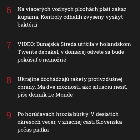
Na viacerých vodných plochách platí zákaz
kúpania. Kontroly odhalili zvýšený výskyt
baktérií
VIDEO: Dunajská Streda utŕžila v holandskom
Twente debakel, v domácej odvete sa bude
pokúšať o nemožné
Ukrajine dochádzajú rakety protivzdušnej
obrany. Má dve možnosti, ako situáciu riešiť,
píše denník Le Monde
Po horúčavách hrozia búrky: V desiatich
okresoch večer, v značnej časti Slovenska
počas piatka