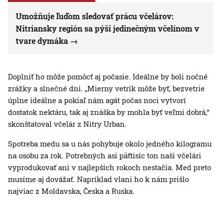
Umožňuje ľuďom sledovať prácu včelárov:
Nitriansky región sa pýši jedinečným včelínom v
tvare dymáka
Doplniť ho môže pomôcť aj počasie. Ideálne by boli nočné
zrážky a slnečné dni. „Mierny vetrík môže byť, bezvetrie
úplne ideálne a pokiaľ nám agát počas noci vytvorí
dostatok nektáru, tak aj znáška by mohla byť veľmi dobrá,“
skonštatoval včelár z Nitry Urban.
Spotreba medu sa u nás pohybuje okolo jedného kilogramu
na osobu za rok. Potrebných asi päťtisíc ton naši včelári
vyprodukovať ani v najlepších rokoch nestačia. Med preto
musíme aj dovážať. Napríklad vlani ho k nám prišlo
najviac z Moldavska, Česka a Ruska.