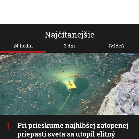
Najčítanejšie
24 hodín
3 dni
Týždeň
Pri prieskume najhlbšej zatopenej
priepasti sveta sa utopil elitný