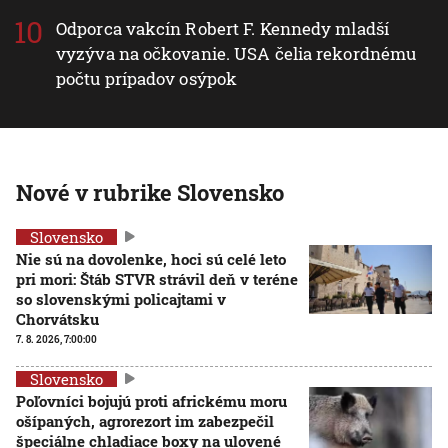
Odporca vakcín Robert F. Kennedy mladší
vyzýva na očkovanie. USA čelia rekordnému
počtu prípadov osýpok
Nové v rubrike Slovensko
Slovensko
Nie sú na dovolenke, hoci sú celé leto
pri mori: Štáb STVR strávil deň v teréne
so slovenskými policajtami v
Chorvátsku
7. 8. 2026, 7:00:00
Slovensko
Poľovníci bojujú proti africkému moru
ošípaných, agrorezort im zabezpečil
špeciálne chladiace boxy na ulovené