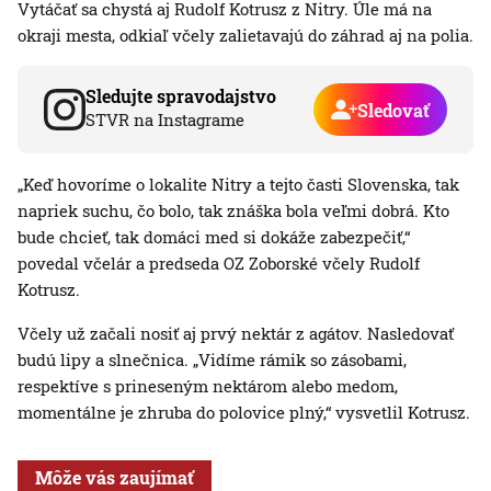
Vytáčať sa chystá aj Rudolf Kotrusz z Nitry. Úle má na
okraji mesta, odkiaľ včely zalietavajú do záhrad aj na polia.
Sledujte spravodajstvo
Sledovať
STVR na Instagrame
„Keď hovoríme o lokalite Nitry a tejto časti Slovenska, tak
napriek suchu, čo bolo, tak znáška bola veľmi dobrá. Kto
bude chcieť, tak domáci med si dokáže zabezpečiť,“
povedal včelár a predseda OZ Zoborské včely Rudolf
Kotrusz.
Včely už začali nosiť aj prvý nektár z agátov. Nasledovať
budú lipy a slnečnica. „Vidíme rámik so zásobami,
respektíve s prineseným nektárom alebo medom,
momentálne je zhruba do polovice plný,“ vysvetlil Kotrusz.
Môže vás zaujímať