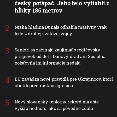
český potápač. Jeho telo vytiahli z
hĺbky 186 metrov
Nízka hladina Dunaja odhalila masívny vrak
lode z druhej svetovej vojny
Seniori sa začínajú zaujímať o rodičovský
príspevok od detí. Daňový úrad ani Sociálna
poisťovňa im informácie nedajú
EÚ zavádza nové pravidlá pre Ukrajincov, ktorí
utiekli pred ruskou agresiou
Nový slovenský teplotný rekord má ešte
vyššiu hodnotu, ako sa pôvodne zdalo