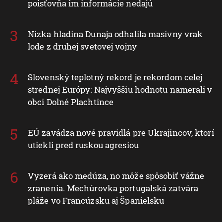
poisťovňa im informácie nedajú
Nízka hladina Dunaja odhalila masívny vrak
lode z druhej svetovej vojny
Slovenský teplotný rekord je rekordom celej
strednej Európy: Najvyššiu hodnotu namerali v
obci Dolné Plachtince
EÚ zavádza nové pravidlá pre Ukrajincov, ktorí
utiekli pred ruskou agresiou
Vyzerá ako medúza, no môže spôsobiť vážne
zranenia. Mechúrovka portugalská zatvára
pláže vo Francúzsku aj Španielsku