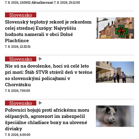
7. 8. 2026, 13:08:52
Aktualizované:
7. 8. 2026, 19:12:00
Slovensko
Slovenský teplotný rekord je rekordom
celej strednej Európy: Najvyššiu
hodnotu namerali v obci Dolné
Plachtince
7. 8. 2026, 12:32:51
Slovensko
Nie sú na dovolenke, hoci sú celé leto
pri mori: Štáb STVR strávil deň v teréne
so slovenskými policajtami v
Chorvátsku
7. 8. 2026, 7:00:00
Slovensko
Poľovníci bojujú proti africkému moru
ošípaných, agrorezort im zabezpečil
špeciálne chladiace boxy na ulovené
diviaky
7. 8. 2026, 6:00:00