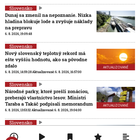
Slovensko
Dunaj sa zmenil na nepoznanie. Nízka
hladina blokuje lode a zvyšuje náklady
na prepravu
6. 8. 2026, 19:09:48
Slovensko
Nový slovenský teplotný rekord má
ešte vyššiu hodnotu, ako sa pôvodne
zdalo
AKTUALIZOVANÉ
6. 8. 2026, 14:59:28
Aktualizované:
6. 8. 2026, 16:57:00
Slovensko
Národné parky, ktoré prešli zonáciou,
preberajú vlastníctvo lesov. Ministri
Taraba a Takáč podpísali memorandum
AKTUALIZOVANÉ
6. 8. 2026, 13:53:32
Aktualizované:
6. 8. 2026, 19:04:00
Slovensko
Na viacerých vodných plochách platí
zákaz kúpania. Kontroly odhalili