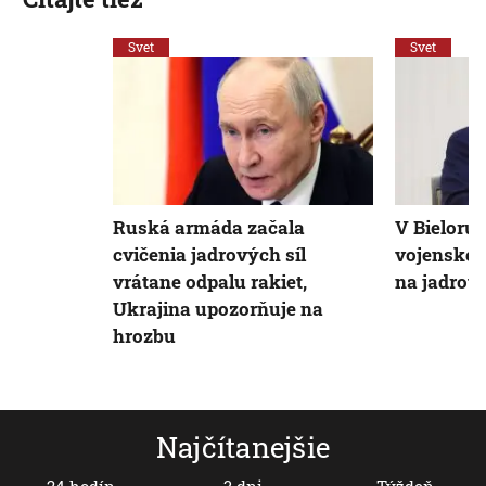
Svet
Svet
Ruská armáda začala
V Bieloru
cvičenia jadrových síl
vojenské 
vrátane odpalu rakiet,
na jadrov
Ukrajina upozorňuje na
hrozbu
Najčítanejšie
24 hodín
3 dni
Týždeň