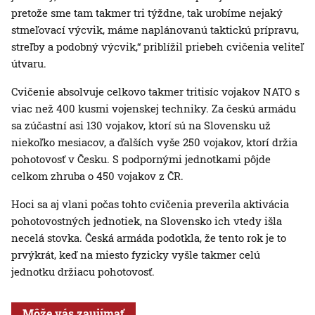
pretože sme tam takmer tri týždne, tak urobíme nejaký
stmeľovací výcvik, máme naplánovanú taktickú prípravu,
streľby a podobný výcvik,“ priblížil priebeh cvičenia veliteľ
útvaru.
Cvičenie absolvuje celkovo takmer tritisíc vojakov NATO s
viac než 400 kusmi vojenskej techniky. Za českú armádu
sa zúčastní asi 130 vojakov, ktorí sú na Slovensku už
niekoľko mesiacov, a ďalších vyše 250 vojakov, ktorí držia
pohotovosť v Česku. S podpornými jednotkami pôjde
celkom zhruba o 450 vojakov z ČR.
Hoci sa aj vlani počas tohto cvičenia preverila aktivácia
pohotovostných jednotiek, na Slovensko ich vtedy išla
necelá stovka. Česká armáda podotkla, že tento rok je to
prvýkrát, keď na miesto fyzicky vyšle takmer celú
jednotku držiacu pohotovosť.
Môže vás zaujímať