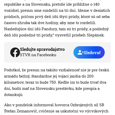
republike a na Slovensku, pretože ide približne o 140
vozidiel, presun sme rozdelili na tri dni. Ideme v desiatich
prúdoch, pričom prvý deň idú štyri prúdy, ktoré sú od seba
časovo zhruba tak dve hodiny, aby sme to rozdelili.
Nasledujúce dni idú Pandury, tam sú tri prúdy, a posledný
deň idú posledné tri prúdy,“ vysvetlil priebeh Slepánek.
Sledujte spravodajstvo
Sledovať
STVR na Facebooku
Podotkol, že presun na takúto vzdialenosť nie je pre českú
armádu bežný, štandardne jej vojaci jazdia do 200
kilometrov, teraz to bude 750. Keďže im to bude trvať dva
dni, budú mať na Slovensku prestávku, kde prespia a
dotankujú.
Ako v pondelok informoval hovorca Ozbrojených síl SR
Štefan Zemanovič, cvičenie sa uskutoční vo výcvikových