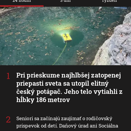
Pri prieskume najhlbšej zatopenej
priepasti sveta sa utopil elitný
český potápač. Jeho telo vytiahli z
hĺbky 186 metrov
Seniori sa začínajú zaujímať o rodičovský
príspevok od detí. Daňový úrad ani Sociálna