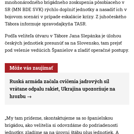
mnohonárodného brigádneho zoskupenia pôsobiaceho v
SR (MN BDE SVK) rýchlo doplniť jednotky a nasadiť ich v
bojovom scenári v prípade eskalácie krízy. Z juhočeského
Tábora informuje spravodajkyňa TASR.
Podľa veliteľa útvaru v Tábore Jana Slepánka je úlohou
českých jednotiek presunúť sa na Slovensko, tam prejsť
pod velenie vedúcich Španielov a zladiť operačné postupy.
Môže vás zaujímať
Ruská armáda začala cvičenia jadrových síl
vrátane odpalu rakiet, Ukrajina upozorňuje na
hrozbu
„My tam prídeme, skontaktujeme sa so španielskou
brigádou, ako velitelia si odovzdáme do podriadenosti
jednotky, zladíme sa na úrovni štábu plus jednotiek. A