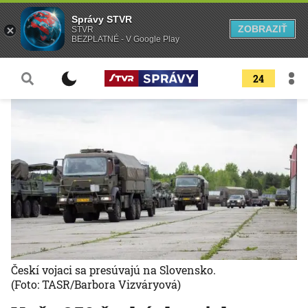
Správy STVR
ZOBRAZIŤ
STVR
BEZPLATNÉ - V Google Play
24
Českí vojaci sa presúvajú na Slovensko.
(Foto: TASR/Barbora Vizváryová)