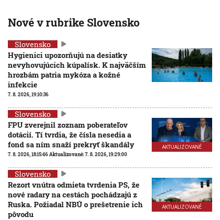
Nové v rubrike Slovensko
Slovensko
Hygienici upozorňujú na desiatky
nevyhovujúcich kúpalísk. K najväčším
hrozbám patria mykóza a kožné
infekcie
7. 8. 2026, 19:10:36
Slovensko
FPU zverejnil zoznam poberateľov
dotácií. Tí tvrdia, že čísla nesedia a
fond sa ním snaží prekryť škandály
AKTUALIZOVANÉ
7. 8. 2026, 18:15:46
Aktualizované:
7. 8. 2026, 19:29:00
Slovensko
Rezort vnútra odmieta tvrdenia PS, že
nové radary na cestách pochádzajú z
Ruska. Požiadal NBÚ o prešetrenie ich
AKTUALIZOVANÉ
pôvodu