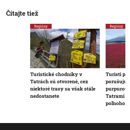
Čítajte tiež
Regióny
Regióny
Turistické chodníky v
Turisti p
Tatrách sú otvorené, cez
porušujú 
niektoré trasy sa však stále
purpurový
nedostanete
Tatrami h
poľnohosp