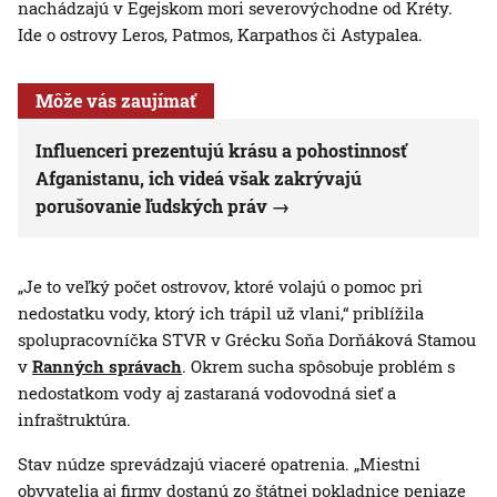
nachádzajú v Egejskom mori severovýchodne od Kréty.
Ide o ostrovy Leros, Patmos, Karpathos či Astypalea.
Môže vás zaujímať
Influenceri prezentujú krásu a pohostinnosť
Afganistanu, ich videá však zakrývajú
porušovanie ľudských práv
„Je to veľký počet ostrovov, ktoré volajú o pomoc pri
nedostatku vody, ktorý ich trápil už vlani,“ priblížila
spolupracovníčka STVR v Grécku Soňa Dorňáková Stamou
v
Ranných správach
. Okrem sucha spôsobuje problém s
nedostatkom vody aj zastaraná vodovodná sieť a
infraštruktúra.
Stav núdze sprevádzajú viaceré opatrenia. „Miestni
obyvatelia aj firmy dostanú zo štátnej pokladnice peniaze