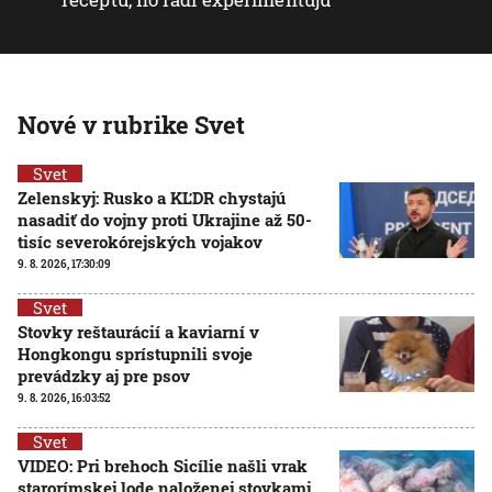
Nové v rubrike Svet
Svet
Zelenskyj: Rusko a KĽDR chystajú
nasadiť do vojny proti Ukrajine až 50-
tisíc severokórejských vojakov
9. 8. 2026, 17:30:09
Svet
Stovky reštaurácií a kaviarní v
Hongkongu sprístupnili svoje
prevádzky aj pre psov
9. 8. 2026, 16:03:52
Svet
VIDEO: Pri brehoch Sicílie našli vrak
starorímskej lode naloženej stovkami