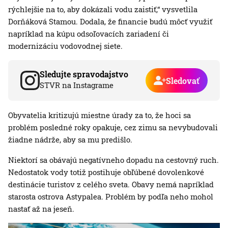
rýchlejšie na to, aby dokázali vodu zaistiť,“ vysvetlila
Dorňáková Stamou. Dodala, že financie budú môcť využiť
napríklad na kúpu odsoľovacích zariadení či
modernizáciu vodovodnej siete.
Sledujte spravodajstvo
Sledovať
STVR na Instagrame
Obyvatelia kritizujú miestne úrady za to, že hoci sa
problém posledné roky opakuje, cez zimu sa nevybudovali
žiadne nádrže, aby sa mu predišlo.
Niektorí sa obávajú negatívneho dopadu na cestovný ruch.
Nedostatok vody totiž postihuje obľúbené dovolenkové
destinácie turistov z celého sveta. Obavy nemá napríklad
starosta ostrova Astypalea. Problém by podľa neho mohol
nastať až na jeseň.