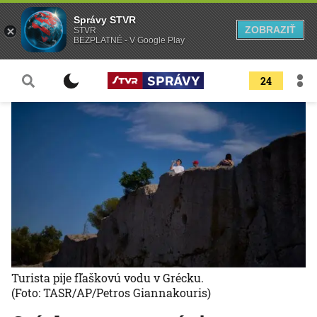
Správy STVR
ZOBRAZIŤ
STVR
BEZPLATNÉ - V Google Play
24
Turista pije fľaškovú vodu v Grécku.
(Foto: TASR/AP/Petros Giannakouris)