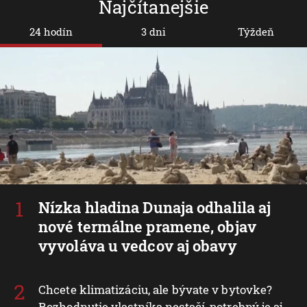
Najčítanejšie
24 hodín
3 dni
Týždeň
Nízka hladina Dunaja odhalila aj
nové termálne pramene, objav
vyvoláva u vedcov aj obavy
Chcete klimatizáciu, ale bývate v bytovke?
Rozhodnutie vlastníka nestačí, potrebný je aj