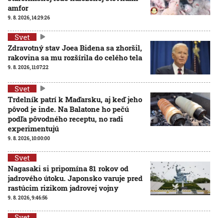
amfor
9. 8. 2026, 14:29:26
Svet
Zdravotný stav Joea Bidena sa zhoršil,
rakovina sa mu rozšírila do celého tela
9. 8. 2026, 11:07:22
Svet
Trdelník patrí k Maďarsku, aj keď jeho
pôvod je inde. Na Balatone ho pečú
podľa pôvodného receptu, no radi
experimentujú
9. 8. 2026, 10:00:00
Svet
Nagasaki si pripomína 81 rokov od
jadrového útoku. Japonsko varuje pred
rastúcim rizikom jadrovej vojny
9. 8. 2026, 9:46:56
Svet