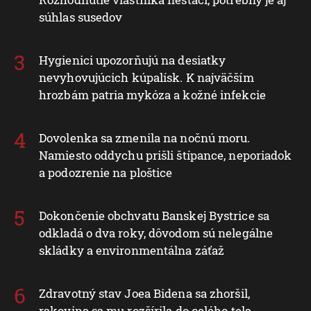
súhlas susedov
Hygienici upozorňujú na desiatky
nevyhovujúcich kúpalísk. K najväčším
hrozbám patria mykóza a kožné infekcie
Dovolenka sa zmenila na nočnú moru.
Namiesto oddychu prišli štípance, neporiadok
a podozrenie na ploštice
Dokončenie obchvatu Banskej Bystrice sa
odkladá o dva roky, dôvodom sú nelegálne
skládky a environmentálna záťaž
Zdravotný stav Joea Bidena sa zhoršil,
rakovina sa mu rozšírila do celého tela