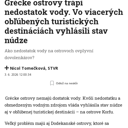
Grécke ostrovy trápi
nedostatok vody. Vo viacerých
obľúbených turistických
destináciách vyhlásili stav
núdze
Ako nedostatok vody na ostrovoch ovplyvní
dovolenkárov?
Nicol Tomečková
,
STVR
3. 6. 2026 12:00:34
Odlož na neskôr
Grécke ostrovy nemajú dostatok vody. Kvôli nedostatku a
obmedzeným vodným zdrojom vláda vyhlásila stav núdze
aj v obľúbenej turistickej destinácii – na ostrove Korfu.
Veľký problém majú aj Dodekanské ostrovy, ktoré sa