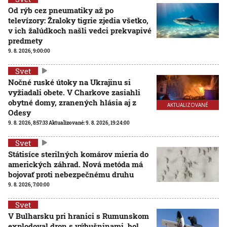
Od rýb cez pneumatiky až po
televízory: Žraloky tigrie zjedia všetko,
v ich žalúdkoch našli vedci prekvapivé
predmety
9. 8. 2026, 9:00:00
Svet
Nočné ruské útoky na Ukrajinu si
vyžiadali obete. V Charkove zasiahli
obytné domy, zranených hlásia aj z
AKTUALIZOVANÉ
Odesy
9. 8. 2026, 8:57:33
Aktualizované:
9. 8. 2026, 19:24:00
Svet
Státisíce sterilných komárov mieria do
amerických záhrad. Nová metóda má
bojovať proti nebezpečnému druhu
9. 8. 2026, 7:00:00
Svet
V Bulharsku pri hranici s Rumunskom
explodoval dron s výbušninami, bol