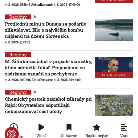
4. 8. 2026, 15:31:46
Aktualizované:
4. 8. 2026, 17:49:00
Regióny
Protilodnú mínu z Dunaja sa podarilo
zlikvidovať. Išlo o najväčšiu bombu
nájdenú na území Slovenska
4. 8. 2026, 11:13:02
Regióny
M. Žilinka zasiahol v prípade starostky,
ktorá odmietla fúkať. Prepustenie zo
zadržania označil za pochybenie
AKTUALIZOVANÉ
4. 8. 2026, 10:07:16
Aktualizované:
4. 8. 2026, 14:46:00
Regióny
Chemický postrek zasiahol záhrady pri
Rajci: Obyvateľom odporúčajú
nekonzumovať časť úrody
4. 8. 2026, 8:18:38
Viac
Videá
Odložené
Najčítanejšie
Po minúte