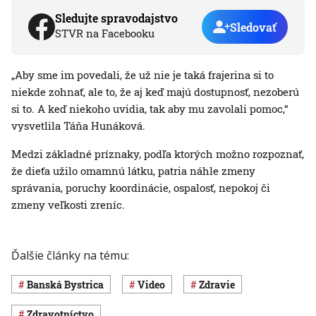
Sledujte spravodajstvo
Sledovať
STVR na Facebooku
„Aby sme im povedali, že už nie je taká frajerina si to
niekde zohnať, ale to, že aj keď majú dostupnosť, nezoberú
si to. A keď niekoho uvidia, tak aby mu zavolali pomoc,“
vysvetlila Táňa Hunáková.
Medzi základné príznaky, podľa ktorých možno rozpoznať,
že dieťa užilo omamnú látku, patria náhle zmeny
správania, poruchy koordinácie, ospalosť, nepokoj či
zmeny veľkosti zreníc.
Ďalšie články na tému:
Banská Bystrica
Video
Zdravie
Zdravotníctvo