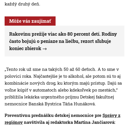
každý druhý deň.
Môže vás zaujímať
Rakovinu prežije viac ako 80 percent detí. Rodiny
často bojujú o peniaze na liečbu, rezort sľubuje
koniec zbierok
„Tento rok už sme na takých 50 až 60 deťoch. A to sme v
polovici roka. Najčastejšie je to alkohol, ale potom sú to aj
kombinácie nových drog, ku ktorým majú prístup. Dajú sa
voľne kúpiť v automatoch alebo kdekoľvek po mestách,“
priblížila lekárka urgentného príjmu Detskej fakultnej
nemocnice Banská Bystrica Táňa Hunáková.
Preventívnu prednášku detskej nemocnice pre
Správy z
regiónov
navštívila aj redaktorka Martina Jančiarová: