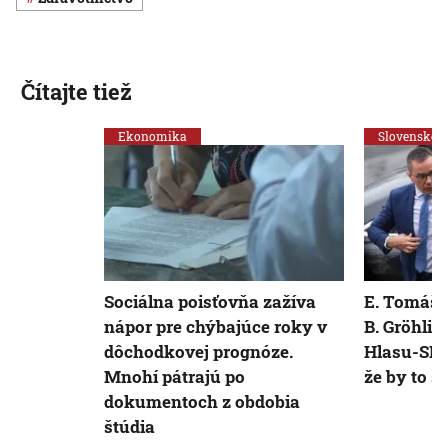
Čítajte tiež
Ekonomika
Slovensko
Sociálna poisťovňa zažíva
E. Tomáš 
nápor pre chýbajúce roky v
B. Gröhli
dôchodkovej prognóze.
Hlasu-SD. 
Mnohí pátrajú po
že by to 
dokumentoch z obdobia
štúdia