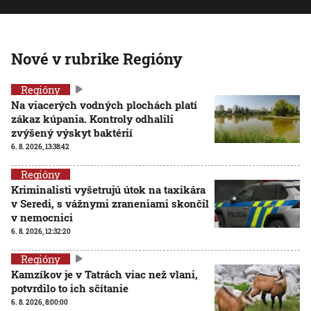
Nové v rubrike Regióny
Regióny
Na viacerých vodných plochách platí
zákaz kúpania. Kontroly odhalili
zvýšený výskyt baktérií
6. 8. 2026, 13:38:42
Regióny
Kriminalisti vyšetrujú útok na taxikára
v Seredi, s vážnymi zraneniami skončil
v nemocnici
6. 8. 2026, 12:32:20
Regióny
Kamzíkov je v Tatrách viac než vlani,
potvrdilo to ich sčítanie
6. 8. 2026, 8:00:00