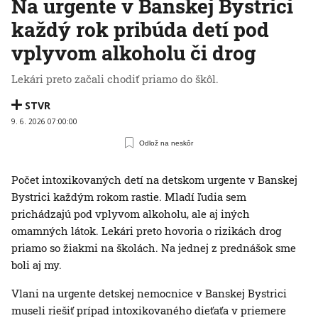
Na urgente v Banskej Bystrici
každý rok pribúda detí pod
vplyvom alkoholu či drog
Lekári preto začali chodiť priamo do škôl.
STVR
9. 6. 2026 07:00:00
Odlož na neskôr
Počet intoxikovaných detí na detskom urgente v Banskej
Bystrici každým rokom rastie. Mladí ľudia sem
prichádzajú pod vplyvom alkoholu, ale aj iných
omamných látok. Lekári preto hovoria o rizikách drog
priamo so žiakmi na školách. Na jednej z prednášok sme
boli aj my.
Vlani na urgente detskej nemocnice v Banskej Bystrici
museli riešiť prípad intoxikovaného dieťaťa v priemere