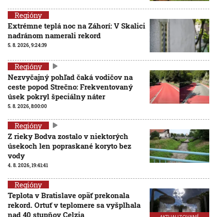
Regióny
Extrémne teplá noc na Záhorí: V Skalici
nadránom namerali rekord
5. 8. 2026, 9:24:39
Regióny
Nezvyčajný pohľad čaká vodičov na
ceste popod Strečno: Frekventovaný
úsek pokryl špeciálny náter
5. 8. 2026, 8:00:00
Regióny
Z rieky Bodva zostalo v niektorých
úsekoch len popraskané koryto bez
vody
4. 8. 2026, 19:41:41
Regióny
Teplota v Bratislave opäť prekonala
rekord. Ortuť v teplomere sa vyšplhala
nad 40 stupňov Celzia
AKTUALIZOVANÉ