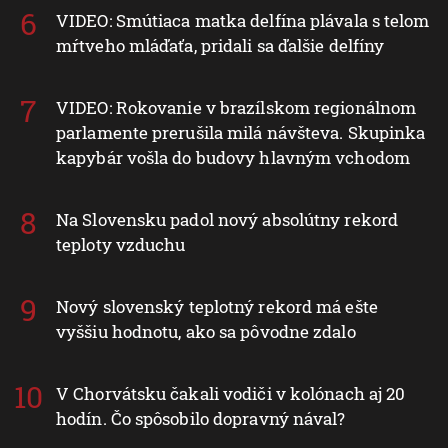
VIDEO: Smútiaca matka delfína plávala s telom
mŕtveho mláďaťa, pridali sa ďalšie delfíny
VIDEO: Rokovanie v brazílskom regionálnom
parlamente prerušila milá návšteva. Skupinka
kapybár vošla do budovy hlavným vchodom
Na Slovensku padol nový absolútny rekord
teploty vzduchu
Nový slovenský teplotný rekord má ešte
vyššiu hodnotu, ako sa pôvodne zdalo
V Chorvátsku čakali vodiči v kolónach aj 20
hodín. Čo spôsobilo dopravný nával?