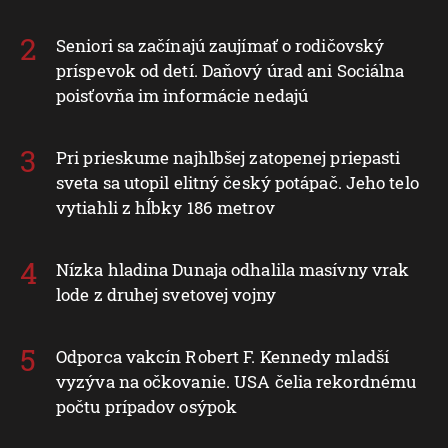
Seniori sa začínajú zaujímať o rodičovský
príspevok od detí. Daňový úrad ani Sociálna
poisťovňa im informácie nedajú
Pri prieskume najhlbšej zatopenej priepasti
sveta sa utopil elitný český potápač. Jeho telo
vytiahli z hĺbky 186 metrov
Nízka hladina Dunaja odhalila masívny vrak
lode z druhej svetovej vojny
Odporca vakcín Robert F. Kennedy mladší
vyzýva na očkovanie. USA čelia rekordnému
počtu prípadov osýpok