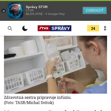
Správy STVR
ZOBRAZIŤ
STVR
BEZPLATNÉ - V Google Play
24
Zdravotná sestra pripravuje infúziu.
(Foto: TASR/Michal Svítok)