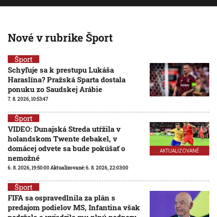
Nové v rubrike Šport
Šport
Schyľuje sa k prestupu Lukáša
Haraslína? Pražská Sparta dostala
ponuku zo Saudskej Arábie
7. 8. 2026, 10:53:47
Šport
VIDEO: Dunajská Streda utŕžila v
holandskom Twente debakel, v
domácej odvete sa bude pokúšať o
AKTUALIZOVANÉ
nemožné
6. 8. 2026, 19:50:00
Aktualizované:
6. 8. 2026, 22:03:00
Šport
FIFA sa ospravedlnila za plán s
predajom podielov MS, Infantina však
podržala a vyjadrila mu plnú podporu