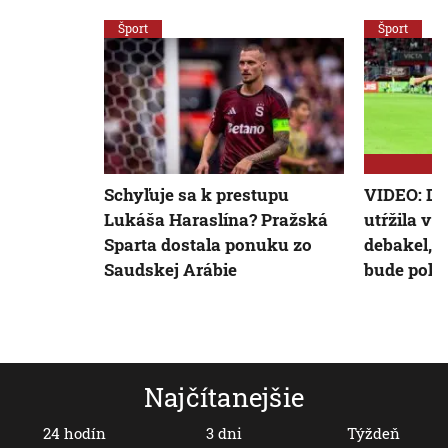
Šport
Šport
Schyľuje sa k prestupu
VIDEO: Du
Lukáša Haraslína? Pražská
utŕžila v
Sparta dostala ponuku zo
debakel, 
Saudskej Arábie
bude pokú
Najčítanejšie
24 hodín
3 dni
Týždeň