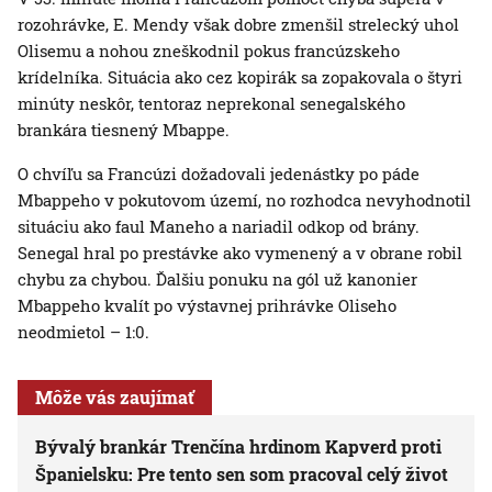
rozohrávke, E. Mendy však dobre zmenšil strelecký uhol
Olisemu a nohou zneškodnil pokus francúzskeho
krídelníka. Situácia ako cez kopirák sa zopakovala o štyri
minúty neskôr, tentoraz neprekonal senegalského
brankára tiesnený Mbappe.
O chvíľu sa Francúzi dožadovali jedenástky po páde
Mbappeho v pokutovom území, no rozhodca nevyhodnotil
situáciu ako faul Maneho a nariadil odkop od brány.
Senegal hral po prestávke ako vymenený a v obrane robil
chybu za chybou. Ďalšiu ponuku na gól už kanonier
Mbappeho kvalít po výstavnej prihrávke Oliseho
neodmietol – 1:0.
Môže vás zaujímať
Bývalý brankár Trenčína hrdinom Kapverd proti
Španielsku: Pre tento sen som pracoval celý život