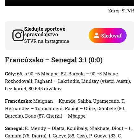
Zdroj: STVR
Sledujte športové
spravodajstvo
Sledovať
STVR na Instagrame
Francúzsko – Senegal 3:1 (0:0)
Góly:
66. a 90.+6 Mbappe, 82. Barcola – 90.+5 Mbaye.
Rozhodovali: Faghani – Lakrindis, Lindsay (všetci Austr.),
bez kariet, 80.545 divákov
Francúzsko:
Maignan – Kounde, Saliba, Upamecano, T.
Hernandez – Tchouameni, Rabiot – Olise, Dembele (80.
Barcola), Doue (87. Cherki) – Mbappe
Senegal:
E. Mendy – Diatta, Koulibaly, Niakhate, Diouf – L.
Camara (76. Diarra), I. Gueye (88. Ciss), P. Gueye (83. C.