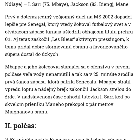
Ndiaye) – I. Sarr (75. Mbaye), Jackson (83. Dieng), Mane
Prvý a doteraz jediný vzájomný duel na MS 2002 dopadol
lepšie pre Senegal, ktorý vtedy šokoval futbalový svet a v
otváracom zápase turnaja uštedrili obhajcom titulu prehru
0:1. Aj teraz zaskočil „Les Bleus“ aktívnym pressingom, k
tomu pridal dobre sformovanú obranu a favorizovaného
súpera dostal do úzkych.
Mbappe a jeho kolegovia starajúci sa o ofenzívu v prvom
polčase veľa vody nenamútili a tak sa v 25. minúte zrodila
prvá šanca zápasu, ktorá patrila Senegalu. Mbappe stratil
vpredu loptu a nádejný brejk zakončil Jackson strelou do
žrde. V nadstavenom čase zahodil tutovku I. Sarr, keď po
skvelom prieniku Maneho prekopol z pár metrov
Maignanovu bránu.
II. polčas:
V 53. minúte mohla Francúzom pomôcť chyba súpera v