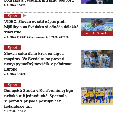
6. 8. 2026, 9:54:23
Šport
VIDEO: Slovan zvrátil zápas proti
Mjällby a zo Švédska si odnáša dôležité
víťazstvo
AKTUALIZOVANÉ
4. 8. 2026, 17:45:00
Aktualizované:
4. 8. 2026, 20:12:00
Šport
Slovan čaká ďalší krok za Ligou
majstrov. Vo Švédsku ho preverí
nevyspytateľný nováčik v pohárovej
Európe
4. 8. 2026, 8:00:00
Šport
Dunajskú Stredu v Konferenčnej lige
nečaká nič jednoduché. Spoznala
súperov v prípade postupu cez
holandský tím
3. 8. 2026, 14:44:54