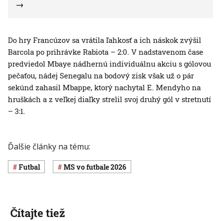
Do hry Francúzov sa vrátila ľahkosť a ich náskok zvýšil
Barcola po prihrávke Rabiota – 2:0. V nadstavenom čase
predviedol Mbaye nádhernú individuálnu akciu s gólovou
pečaťou, nádej Senegalu na bodový zisk však už o pár
sekúnd zahasil Mbappe, ktorý nachytal E. Mendyho na
hruškách a z veľkej diaľky strelil svoj druhý gól v stretnutí
– 3:1.
Ďalšie články na tému:
Futbal
MS vo futbale 2026
Čítajte tiež