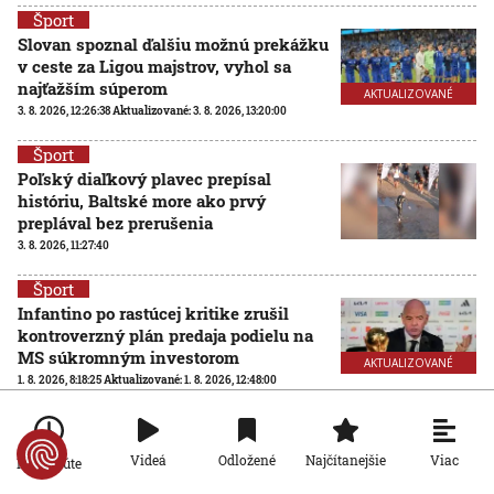
Šport
Slovan spoznal ďalšiu možnú prekážku
v ceste za Ligou majstrov, vyhol sa
najťažším súperom
AKTUALIZOVANÉ
3. 8. 2026, 12:26:38
Aktualizované:
3. 8. 2026, 13:20:00
Šport
Poľský diaľkový plavec prepísal
históriu, Baltské more ako prvý
preplával bez prerušenia
3. 8. 2026, 11:27:40
Šport
Infantino po rastúcej kritike zrušil
kontroverzný plán predaja podielu na
MS súkromným investorom
AKTUALIZOVANÉ
1. 8. 2026, 8:18:25
Aktualizované:
1. 8. 2026, 12:48:00
Šport
Futbalové MS so 64 účastníkmi? FIFA
Viac
Videá
Odložené
Najčítanejšie
Po minúte
hľadá nezávislú spoločnosť na
posúdenie rozšírenia turnaja