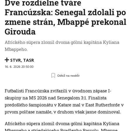
Dve rozdielne tváre
Francúzska: Senegal zdolali po
zmene strán, Mbappé prekonal
Girouda
Afrického súpera zlomil dvoma gólmi kapitána Kyliana
Mbappeho.
STVR
,
TASR
16. 6. 2026 20:50:00
Odlož na neskôr
Futbalisti Francúzska zvíťazili v úvodnom zápase I-
skupiny na MS 2026 nad Senegalom 3:1. Finalista
predošlého šampionátu v Katare mal v East Rutherforde v
prvom polčase namále, v druhom však jasne dominoval.
Afrického súpera zlomil dvoma gólmi kapitána Kyliana
Mbappeho a striedajúceho Bradleyho Barcolu. Mbappe