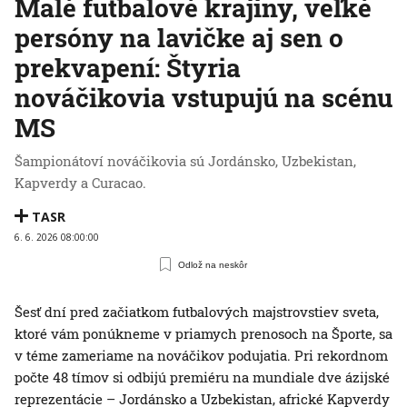
Malé futbalové krajiny, veľké
persóny na lavičke aj sen o
prekvapení: Štyria
nováčikovia vstupujú na scénu
MS
Šampionátoví nováčikovia sú Jordánsko, Uzbekistan,
Kapverdy a Curacao.
TASR
6. 6. 2026 08:00:00
Odlož na neskôr
Šesť dní pred začiatkom futbalových majstrovstiev sveta,
ktoré vám ponúkneme v priamych prenosoch na Športe, sa
v téme zameriame na nováčikov podujatia. Pri rekordnom
počte 48 tímov si odbijú premiéru na mundiale dve ázijské
reprezentácie – Jordánsko a Uzbekistan, africké Kapverdy