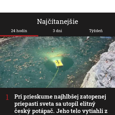
Najčítanejšie
24 hodín
3 dni
Týždeň
Pri prieskume najhlbšej zatopenej
priepasti sveta sa utopil elitný
český potápač. Jeho telo vytiahli z