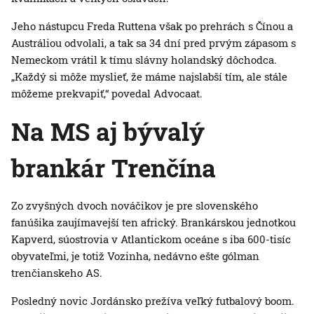
Jeho nástupcu Freda Ruttena však po prehrách s Čínou a
Austráliou odvolali, a tak sa 34 dní pred prvým zápasom s
Nemeckom vrátil k tímu slávny holandský dôchodca.
„Každý si môže myslieť, že máme najslabší tím, ale stále
môžeme prekvapiť,“ povedal Advocaat.
Na MS aj bývalý
brankár Trenčína
Zo zvyšných dvoch nováčikov je pre slovenského
fanúšika zaujímavejší ten africký. Brankárskou jednotkou
Kapverd, súostrovia v Atlantickom oceáne s iba 600-tisíc
obyvateľmi, je totiž Vozinha, nedávno ešte gólman
trenčianskeho AS.
Posledný novic Jordánsko prežíva veľký futbalový boom.