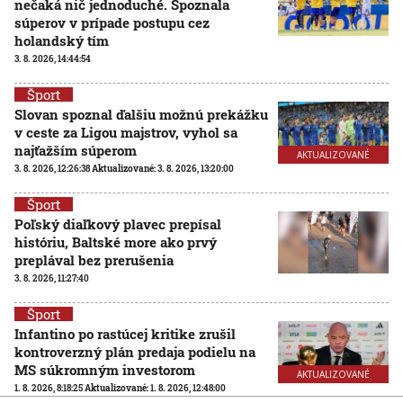
nečaká nič jednoduché. Spoznala
súperov v prípade postupu cez
holandský tím
3. 8. 2026, 14:44:54
Šport
Slovan spoznal ďalšiu možnú prekážku
v ceste za Ligou majstrov, vyhol sa
najťažším súperom
AKTUALIZOVANÉ
3. 8. 2026, 12:26:38
Aktualizované:
3. 8. 2026, 13:20:00
Šport
Poľský diaľkový plavec prepísal
históriu, Baltské more ako prvý
preplával bez prerušenia
3. 8. 2026, 11:27:40
Šport
Infantino po rastúcej kritike zrušil
kontroverzný plán predaja podielu na
MS súkromným investorom
AKTUALIZOVANÉ
1. 8. 2026, 8:18:25
Aktualizované:
1. 8. 2026, 12:48:00