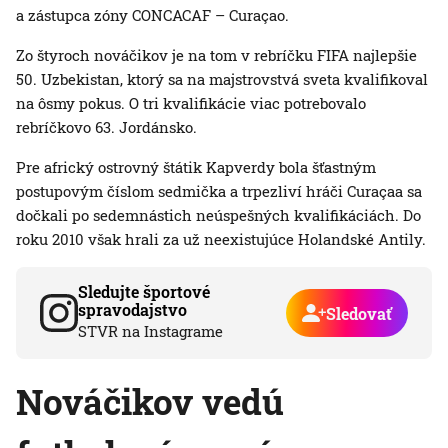
a zástupca zóny CONCACAF – Curaçao.
Zo štyroch nováčikov je na tom v rebríčku FIFA najlepšie
50. Uzbekistan, ktorý sa na majstrovstvá sveta kvalifikoval
na ôsmy pokus. O tri kvalifikácie viac potrebovalo
rebríčkovo 63. Jordánsko.
Pre africký ostrovný štátik Kapverdy bola šťastným
postupovým číslom sedmička a trpezliví hráči Curaçaa sa
dočkali po sedemnástich neúspešných kvalifikáciách. Do
roku 2010 však hrali za už neexistujúce Holandské Antily.
Sledujte športové
spravodajstvo
Sledovať
STVR na Instagrame
Nováčikov vedú