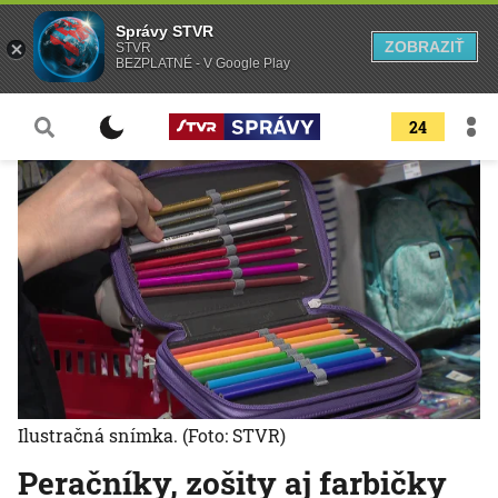
Správy STVR
ZOBRAZIŤ
STVR
BEZPLATNÉ - V Google Play
24
Ilustračná snímka.
(Foto: STVR)
Peračníky, zošity aj farbičky