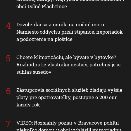
obci Dolné Plachtince
Dovolenka sa zmenila na nočnú moru.
Namiesto oddychu prišli štípance, neporiadok
a podozrenie na ploštice
Chcete klimatizáciu, ale bývate v bytovke?
Rozhodnutie vlastníka nestačí, potrebný je aj
súhlas susedov
Zástupcovia sociálnych služieb žiadajú vyššie
platy pre opatrovateľky, postupne o 200 eur
každý rok
VIDEO: Rozsiahly požiar v Braväcove pohltil
niekoľko domov, v obci vyhlásili mimoriadnu