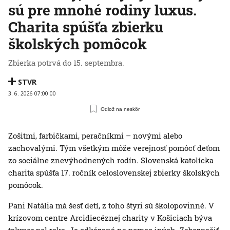
sú pre mnohé rodiny luxus.
Charita spúšťa zbierku
školských pomôcok
Zbierka potrvá do 15. septembra.
STVR
3. 6. 2026 07:00:00
Odlož na neskôr
Zošitmi, farbičkami, peračníkmi – novými alebo
zachovalými. Tým všetkým môže verejnosť pomôcť deťom
zo sociálne znevýhodnených rodín. Slovenská katolícka
charita spúšťa 17. ročník celoslovenskej zbierky školských
pomôcok.
Pani Natália má šesť detí, z toho štyri sú školopovinné. V
krízovom centre Arcidiecéznej charity v Košiciach býva