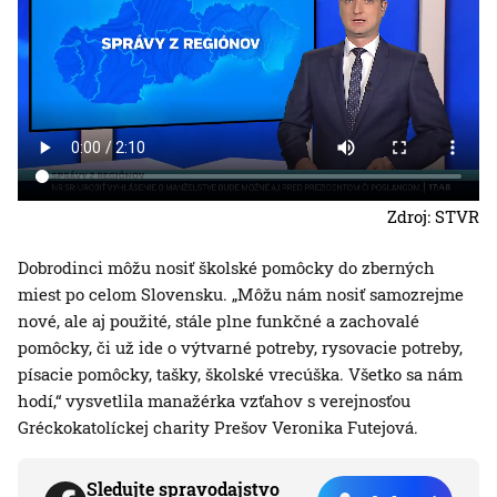
Zdroj: STVR
Dobrodinci môžu nosiť školské pomôcky do zberných
miest po celom Slovensku. „Môžu nám nosiť samozrejme
nové, ale aj použité, stále plne funkčné a zachovalé
pomôcky, či už ide o výtvarné potreby, rysovacie potreby,
písacie pomôcky, tašky, školské vrecúška. Všetko sa nám
hodí,“ vysvetlila manažérka vzťahov s verejnosťou
Gréckokatolíckej charity Prešov Veronika Futejová.
Sledujte spravodajstvo