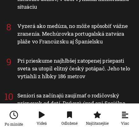
situáciu
Vyzerá ako medúza, no môže spôsobiť vážne
zranenia. Mechúrovka portugalská zatvára
pláže vo Francúzsku aj Španielsku
Pri prieskume najhlbšej zatopenej priepasti
sveta sa utopil elitný český potápač. Jeho telo
vytiahli z hĺbky 186 metrov
Seniori sa začínajú zaujímať o rodičovský
príspevok od detí. Daňový úrad ani Sociálna
poisťovňa im informácie nedajú
Viac
Videá
Odložené
Najčítanejšie
Po minúte