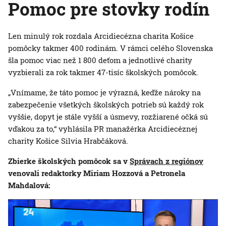
Pomoc pre stovky rodín
Len minulý rok rozdala Arcidiecézna charita Košice
pomôcky takmer 400 rodinám. V rámci celého Slovenska
šla pomoc viac než 1 800 deťom a jednotlivé charity
vyzbierali za rok takmer 47-tisíc školských pomôcok.
„Vnímame, že táto pomoc je výrazná, keďže nároky na
zabezpečenie všetkých školských potrieb sú každý rok
vyššie, dopyt je stále vyšší a úsmevy, rozžiarené očká sú
vďakou za to,“ vyhlásila PR manažérka Arcidiecéznej
charity Košice Silvia Hrabčáková.
Zbierke školských pomôcok sa v
Správach z regiónov
venovali redaktorky Miriam Hozzová a Petronela
Mahdalová: