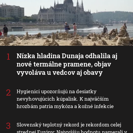
Nízka hladina Dunaja odhalila aj
nové termálne pramene, objav
vyvoláva u vedcov aj obavy
Hygienici upozorňujú na desiatky
nevyhovujúcich kúpalísk. K najväčším
hrozbám patria mykóza a kožné infekcie
Slovenský teplotný rekord je rekordom celej
strednej Európy: Najvyššiu hodnotu namerali v