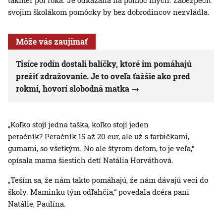
takmer pol roka. Je odkázaná na pomoc iných. Zabezpečiť
svojim školákom pomôcky by bez dobrodincov nezvládla.
Môže vás zaujímať
Tisíce rodín dostali balíčky, ktoré im pomáhajú
prežiť zdražovanie. Je to oveľa ťažšie ako pred
rokmi, hovorí slobodná matka
„Koľko stojí jedna taška, koľko stojí jeden
peračník? Peračník 15 až 20 eur, ale už s farbičkami,
gumami, so všetkým. No ale štyrom deťom, to je veľa,“
opísala mama šiestich detí Natália Horváthová.
„Teším sa, že nám takto pomáhajú, že nám dávajú veci do
školy. Maminku tým odľahčia,“ povedala dcéra pani
Natálie, Paulína.