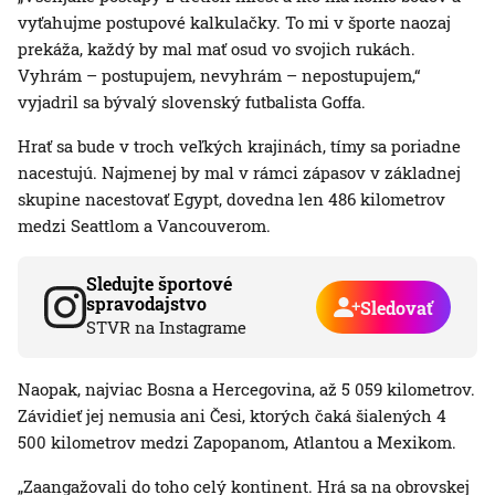
vyťahujme postupové kalkulačky. To mi v športe naozaj
prekáža, každý by mal mať osud vo svojich rukách.
Vyhrám – postupujem, nevyhrám – nepostupujem,“
vyjadril sa bývalý slovenský futbalista Goffa.
Hrať sa bude v troch veľkých krajinách, tímy sa poriadne
nacestujú. Najmenej by mal v rámci zápasov v základnej
skupine nacestovať Egypt, dovedna len 486 kilometrov
medzi Seattlom a Vancouverom.
Sledujte športové
spravodajstvo
Sledovať
STVR na Instagrame
Naopak, najviac Bosna a Hercegovina, až 5 059 kilometrov.
Závidieť jej nemusia ani Česi, ktorých čaká šialených 4
500 kilometrov medzi Zapopanom, Atlantou a Mexikom.
„Zaangažovali do toho celý kontinent. Hrá sa na obrovskej