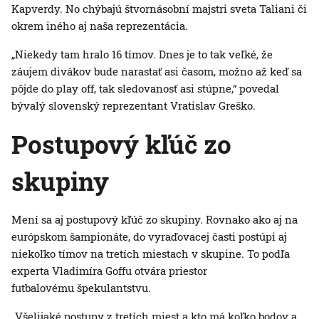
Kapverdy. No chýbajú štvornásobní majstri sveta Taliani či
okrem iného aj naša reprezentácia.
„Niekedy tam hralo 16 tímov. Dnes je to tak veľké, že
záujem divákov bude narastať asi časom, možno až keď sa
pôjde do play off, tak sledovanosť asi stúpne,“ povedal
bývalý slovenský reprezentant Vratislav Greško.
Postupový kľúč zo
skupiny
Mení sa aj postupový kľúč zo skupiny. Rovnako ako aj na
európskom šampionáte, do vyraďovacej časti postúpi aj
niekoľko tímov na tretích miestach v skupine. To podľa
experta Vladimíra Goffu otvára priestor
futbalovému špekulantstvu.
„Všelijaké postupy z tretích miest a kto má koľko bodov a