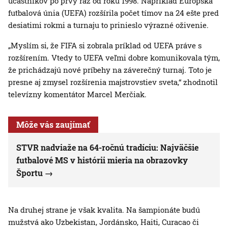
účastníkov po prvý raz od roku 1998. Napríklad Európska
futbalová únia (UEFA) rozšírila počet tímov na 24 ešte pred
desiatimi rokmi a turnaju to prinieslo výrazné oživenie.
„Myslím si, že FIFA si zobrala príklad od UEFA práve s
rozšírením. Vtedy to UEFA veľmi dobre komunikovala tým,
že prichádzajú nové príbehy na záverečný turnaj. Toto je
presne aj zmysel rozšírenia majstrovstiev sveta,“ zhodnotil
televízny komentátor Marcel Merčiak.
Môže vás zaujímať
STVR nadviaže na 64-ročnú tradíciu: Najväčšie
futbalové MS v histórii mieria na obrazovky
Športu
Na druhej strane je však kvalita. Na šampionáte budú
mužstvá ako Uzbekistan, Jordánsko, Haiti, Curacao či