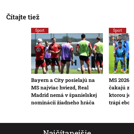
Čítajte tiež
Šport
Šport
Bayern a City posielajú na
MS 2026 vo
MS najviac hviezd, Real
čakajú záp
Madrid nemá v španielskej
ktorou je 
nominácii žiadneho hráča
trápi ebol
Najčítanejšie