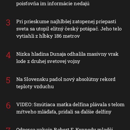
poisťovňa im informácie nedajú
Pri prieskume najhlbšej zatopenej priepasti
sveta sa utopil elitný český potápač. Jeho telo
vytiahli z hĺbky 186 metrov
Nízka hladina Dunaja odhalila masívny vrak
lode z druhej svetovej vojny
Na Slovensku padol nový absolútny rekord
teploty vzduchu
VIDEO: Smútiaca matka delfína plávala s telom
mŕtveho mláďaťa, pridali sa ďalšie delfíny
Odporca vakcín Robert F. Kennedy mladší