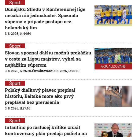
Šport
Dunajskú Stredu v Konferenčnej lige
nečaká nič jednoduché. Spoznala
súperov v prípade postupu cez
holandský tím
3. 8. 2026, 14:44:54
Šport
Slovan spoznal ďalšiu možnú prekážku
v ceste za Ligou majstrov, vyhol sa
najťažším súperom
AKTUALIZOVANÉ
3. 8. 2026, 12:26:38
Aktualizované:
3. 8. 2026, 13:20:00
Šport
Poľský diaľkový plavec prepísal
históriu, Baltské more ako prvý
preplával bez prerušenia
3. 8. 2026, 11:27:40
Šport
Infantino po rastúcej kritike zrušil
kontroverzný plán predaja podielu na