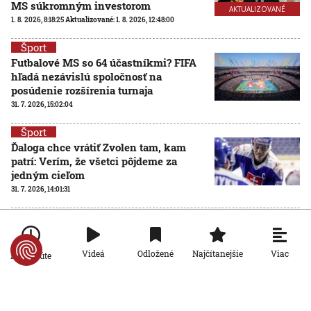
MS súkromným investorom
AKTUALIZOVANÉ
1. 8. 2026, 8:18:25
Aktualizované:
1. 8. 2026, 12:48:00
Šport
Futbalové MS so 64 účastníkmi? FIFA
hľadá nezávislú spoločnosť na
posúdenie rozšírenia turnaja
31. 7. 2026, 15:02:04
Šport
Ďaloga chce vrátiť Zvolen tam, kam
patrí: Verím, že všetci pôjdeme za
jedným cieľom
31. 7. 2026, 14:01:31
Šport
Bero o stroskotanom prestupe: Pozreli
si len magnetickú rezonanciu a
Viac
Videá
Odložené
Najčítanejšie
Po minúte
povedali nie
31. 7. 2026, 11:56:12
Šport