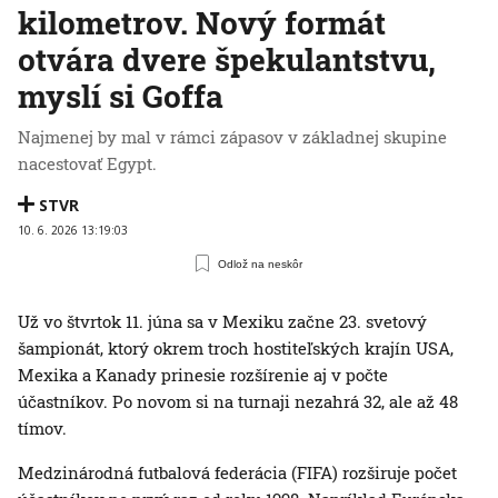
kilometrov. Nový formát
otvára dvere špekulantstvu,
myslí si Goffa
Najmenej by mal v rámci zápasov v základnej skupine
nacestovať Egypt.
STVR
10. 6. 2026 13:19:03
Odlož na neskôr
Už vo štvrtok 11. júna sa v Mexiku začne 23. svetový
šampionát, ktorý okrem troch hostiteľských krajín USA,
Mexika a Kanady prinesie rozšírenie aj v počte
účastníkov. Po novom si na turnaji nezahrá 32, ale až 48
tímov.
Medzinárodná futbalová federácia (FIFA) rozširuje počet