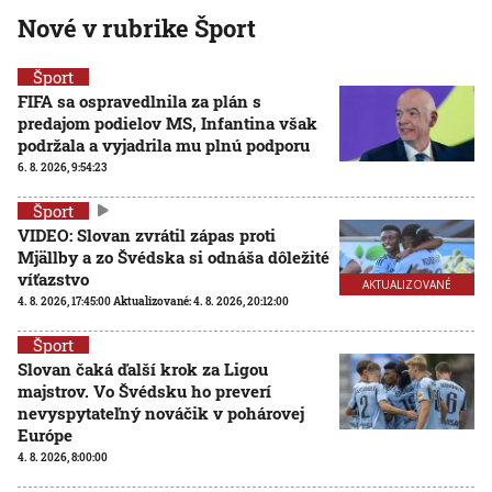
Nové v rubrike Šport
Šport
FIFA sa ospravedlnila za plán s
predajom podielov MS, Infantina však
podržala a vyjadrila mu plnú podporu
6. 8. 2026, 9:54:23
Šport
VIDEO: Slovan zvrátil zápas proti
Mjällby a zo Švédska si odnáša dôležité
víťazstvo
AKTUALIZOVANÉ
4. 8. 2026, 17:45:00
Aktualizované:
4. 8. 2026, 20:12:00
Šport
Slovan čaká ďalší krok za Ligou
majstrov. Vo Švédsku ho preverí
nevyspytateľný nováčik v pohárovej
Európe
4. 8. 2026, 8:00:00