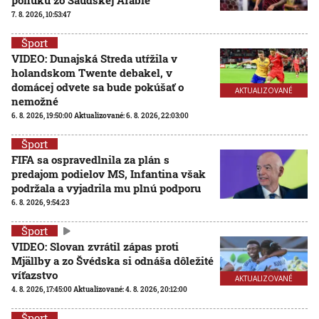
ponuku zo Saudskej Arábie
7. 8. 2026, 10:53:47
Šport
VIDEO: Dunajská Streda utŕžila v
holandskom Twente debakel, v
domácej odvete sa bude pokúšať o
AKTUALIZOVANÉ
nemožné
6. 8. 2026, 19:50:00
Aktualizované:
6. 8. 2026, 22:03:00
Šport
FIFA sa ospravedlnila za plán s
predajom podielov MS, Infantina však
podržala a vyjadrila mu plnú podporu
6. 8. 2026, 9:54:23
Šport
VIDEO: Slovan zvrátil zápas proti
Mjällby a zo Švédska si odnáša dôležité
víťazstvo
AKTUALIZOVANÉ
4. 8. 2026, 17:45:00
Aktualizované:
4. 8. 2026, 20:12:00
Šport