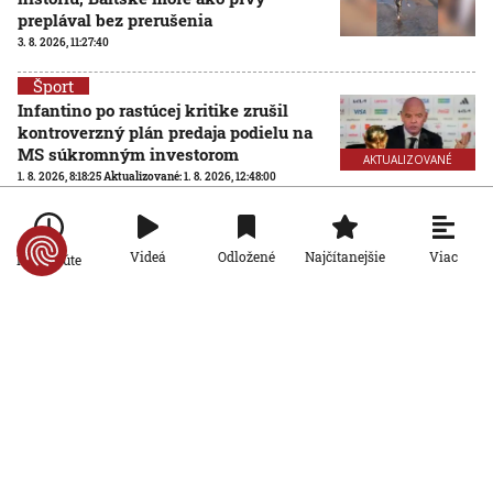
preplával bez prerušenia
3. 8. 2026, 11:27:40
Šport
Infantino po rastúcej kritike zrušil
kontroverzný plán predaja podielu na
MS súkromným investorom
AKTUALIZOVANÉ
1. 8. 2026, 8:18:25
Aktualizované:
1. 8. 2026, 12:48:00
Šport
Futbalové MS so 64 účastníkmi? FIFA
Viac
Videá
Odložené
Najčítanejšie
Po minúte
hľadá nezávislú spoločnosť na
posúdenie rozšírenia turnaja
31. 7. 2026, 15:02:04
Šport
Ďaloga chce vrátiť Zvolen tam, kam
patrí: Verím, že všetci pôjdeme za
jedným cieľom
31. 7. 2026, 14:01:31
Šport