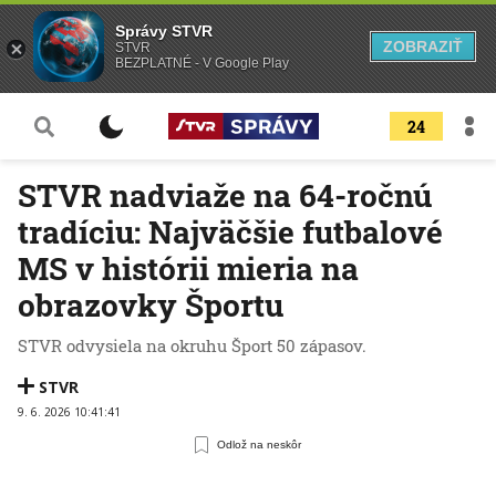
Správy STVR
ZOBRAZIŤ
STVR
BEZPLATNÉ - V Google Play
24
STVR nadviaže na 64-ročnú
tradíciu: Najväčšie futbalové
MS v histórii mieria na
obrazovky Športu
STVR odvysiela na okruhu Šport 50 zápasov.
STVR
9. 6. 2026 10:41:41
Odlož na neskôr