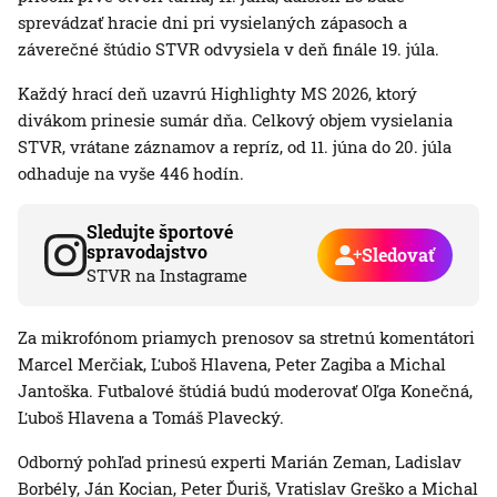
sprevádzať hracie dni pri vysielaných zápasoch a
záverečné štúdio STVR odvysiela v deň finále 19. júla.
Každý hrací deň uzavrú Highlighty MS 2026, ktorý
divákom prinesie sumár dňa. Celkový objem vysielania
STVR, vrátane záznamov a repríz, od 11. júna do 20. júla
odhaduje na vyše 446 hodín.
Sledujte športové
spravodajstvo
Sledovať
STVR na Instagrame
Za mikrofónom priamych prenosov sa stretnú komentátori
Marcel Merčiak, Ľuboš Hlavena, Peter Zagiba a Michal
Jantoška. Futbalové štúdiá budú moderovať Oľga Konečná,
Ľuboš Hlavena a Tomáš Plavecký.
Odborný pohľad prinesú experti Marián Zeman, Ladislav
Borbély, Ján Kocian, Peter Ďuriš, Vratislav Greško a Michal