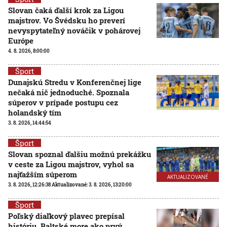
Slovan čaká ďalší krok za Ligou
majstrov. Vo Švédsku ho preverí
nevyspytateľný nováčik v pohárovej
Európe
4. 8. 2026, 8:00:00
Šport
Dunajskú Stredu v Konferenčnej lige
nečaká nič jednoduché. Spoznala
súperov v prípade postupu cez
holandský tím
3. 8. 2026, 14:44:54
Šport
Slovan spoznal ďalšiu možnú prekážku
v ceste za Ligou majstrov, vyhol sa
najťažším súperom
AKTUALIZOVANÉ
3. 8. 2026, 12:26:38
Aktualizované:
3. 8. 2026, 13:20:00
Šport
Poľský diaľkový plavec prepísal
históriu, Baltské more ako prvý