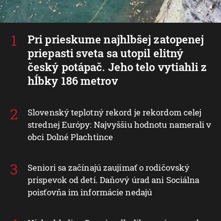
Pri prieskume najhlbšej zatopenej
priepasti sveta sa utopil elitný
český potápač. Jeho telo vytiahli z
hĺbky 186 metrov
Slovenský teplotný rekord je rekordom celej
strednej Európy: Najvyššiu hodnotu namerali v
obci Dolné Plachtince
Seniori sa začínajú zaujímať o rodičovský
príspevok od detí. Daňový úrad ani Sociálna
poisťovňa im informácie nedajú