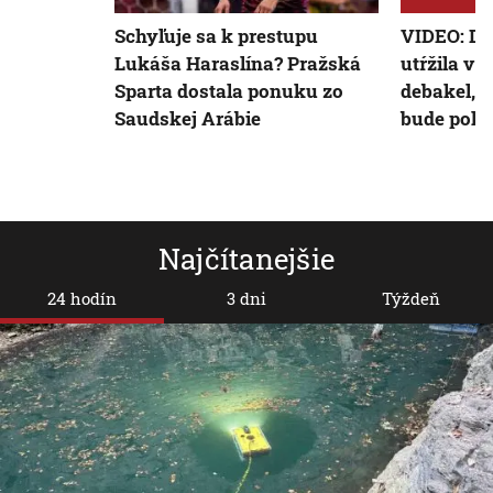
Schyľuje sa k prestupu
VIDEO: Du
Lukáša Haraslína? Pražská
utŕžila v
Sparta dostala ponuku zo
debakel, 
Saudskej Arábie
bude pokú
Najčítanejšie
24 hodín
3 dni
Týždeň