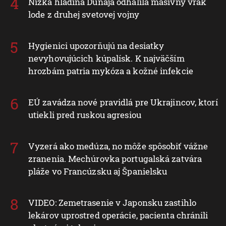
Nízka hladina Dunaja odhalila masívny vrak
lode z druhej svetovej vojny
Hygienici upozorňujú na desiatky
nevyhovujúcich kúpalísk. K najväčším
hrozbám patria mykóza a kožné infekcie
EÚ zavádza nové pravidlá pre Ukrajincov, ktorí
utiekli pred ruskou agresiou
Vyzerá ako medúza, no môže spôsobiť vážne
zranenia. Mechúrovka portugalská zatvára
pláže vo Francúzsku aj Španielsku
VIDEO: Zemetrasenie v Japonsku zastihlo
lekárov uprostred operácie, pacienta chránili