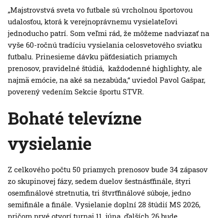
„Majstrovstvá sveta vo futbale sú vrcholnou športovou
udalosťou, ktorá k verejnoprávnemu vysielateľovi
jednoducho patrí. Som veľmi rád, že môžeme nadviazať na
vyše 60-ročnú tradíciu vysielania celosvetového sviatku
futbalu. Prinesieme dávku päťdesiatich priamych
prenosov, pravidelné štúdiá, každodenné highlighty, ale
najmä emócie, na aké sa nezabúda,“
uviedol Pavol Gašpar,
poverený vedením Sekcie športu STVR.
Bohaté televízne
vysielanie
Z celkového počtu 50 priamych prenosov bude 34 zápasov
zo skupinovej fázy, sedem duelov šestnásťfinále, štyri
osemfinálové stretnutia, tri štvrťfinálové súboje, jedno
semifinále a finále. Vysielanie doplní 28 štúdií MS 2026,
pričom prvé otvorí turnaj 11. júna, ďalších 26 bude