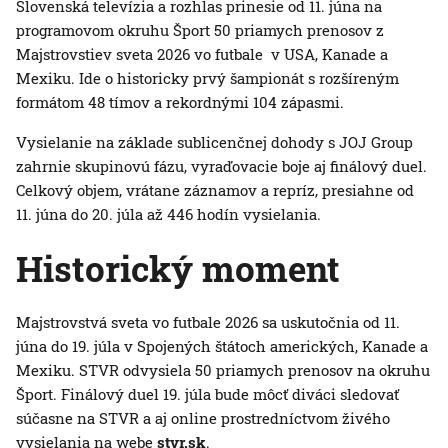
Slovenská televízia a rozhlas prinesie od 11. júna na
programovom okruhu Šport 50 priamych prenosov z
Majstrovstiev sveta 2026 vo futbale v USA, Kanade a
Mexiku. Ide o historicky prvý šampionát s rozšíreným
formátom 48 tímov a rekordnými 104 zápasmi.
Vysielanie na základe sublicenčnej dohody s JOJ Group
zahrnie skupinovú fázu, vyraďovacie boje aj finálový duel.
Celkový objem, vrátane záznamov a repríz, presiahne od
11. júna do 20. júla až 446 hodín vysielania.
Historický moment
Majstrovstvá sveta vo futbale 2026 sa uskutočnia od 11.
júna do 19. júla v Spojených štátoch amerických, Kanade a
Mexiku. STVR odvysiela 50 priamych prenosov na okruhu
Šport. Finálový duel 19. júla bude môcť diváci sledovať
súčasne na STVR a aj online prostredníctvom živého
vysielania na webe
stvr.sk
.