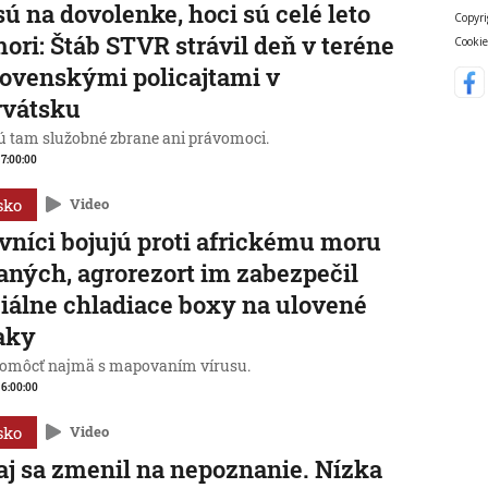
sú na dovolenke, hoci sú celé leto
Copyri
mori: Štáb STVR strávil deň v teréne
Cookie
lovenskými policajtami v
rvátsku
 tam služobné zbrane ani právomoci.
, 7:00:00
sko
Video
vníci bojujú proti africkému moru
aných, agrorezort im zabezpečil
iálne chladiace boxy na ulovené
aky
omôcť najmä s mapovaním vírusu.
, 6:00:00
sko
Video
j sa zmenil na nepoznanie. Nízka