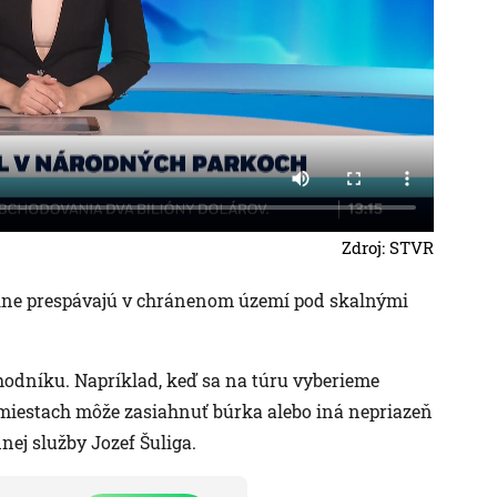
Zdroj: STVR
álne prespávajú v chránenom území pod skalnými
hodníku. Napríklad, keď sa na túru vyberieme
 miestach môže zasiahnuť búrka alebo iná nepriazeň
nej služby Jozef Šuliga.