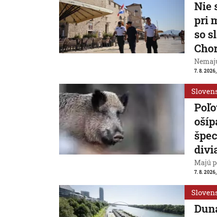
Nie 
pri 
so s
Cho
Nemajú
7. 8. 2026
Sloven
Poľo
ošíp
špec
divi
Majú p
7. 8. 2026
Sloven
Duna