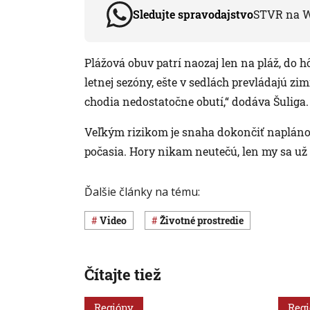
Sledujte spravodajstvo
STVR na 
Plážová obuv patrí naozaj len na pláž, do hô
letnej sezóny, ešte v sedlách prevládajú z
chodia nedostatočne obutí,“ dodáva Šuliga.
Veľkým rizikom je snaha dokončiť napláno
počasia. Hory nikam neutečú, len my sa už
Ďalšie články na tému:
Video
Životné prostredie
Čítajte tiež
Regióny
Reg