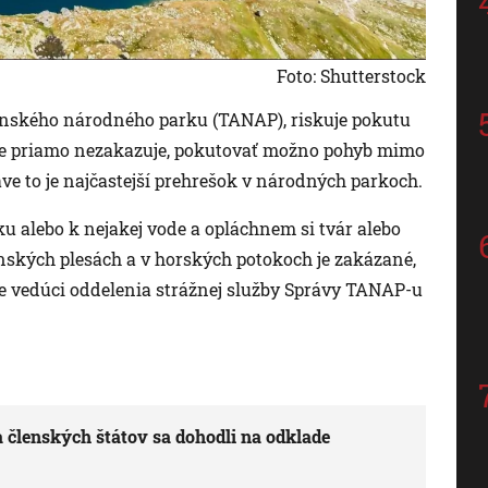
Foto: Shutterstock
ranského národného parku (TANAP), riskuje pokutu
ie priamo nezakazuje, pokutovať možno pohyb mimo
e to je najčastejší prehrešok v národných parkoch.
oku alebo k nejakej vode a opláchnem si tvár alebo
anských plesách a v horských potokoch je zakázané,
uje vedúci oddelenia strážnej služby Správy TANAP-u
 členských štátov sa dohodli na odklade