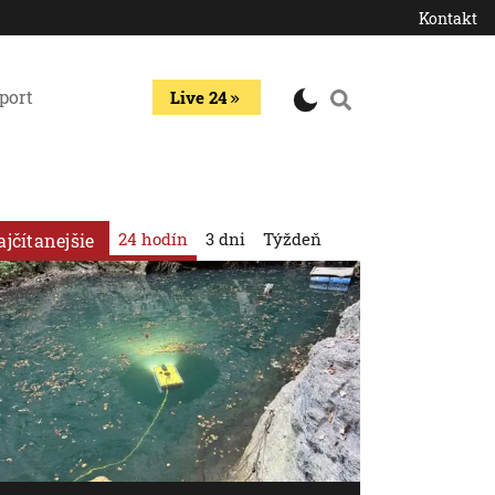
Kontakt
port
Live 24
24 hodín
3 dni
Týždeň
ajčítanejšie