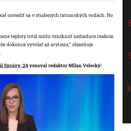
kať osviežiť sa v studených tatranských vodách. No
ene teploty totiž môžu vzniknúť nežiaduce reakcie.
e dokonca vyvolať až arytmiu,“ objasňuje
.
cii Správy :24
venoval redaktor Milan Velecký: