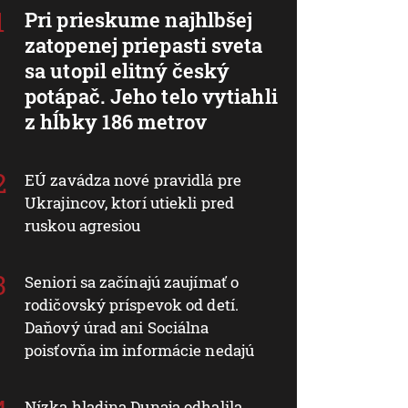
Pri prieskume najhlbšej
zatopenej priepasti sveta
sa utopil elitný český
potápač. Jeho telo vytiahli
z hĺbky 186 metrov
EÚ zavádza nové pravidlá pre
Ukrajincov, ktorí utiekli pred
ruskou agresiou
Seniori sa začínajú zaujímať o
rodičovský príspevok od detí.
Daňový úrad ani Sociálna
poisťovňa im informácie nedajú
Nízka hladina Dunaja odhalila