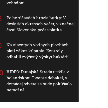
vchodom
Po horúčavách hrozia búrky: V
desiatich okresoch večer, v značnej
časti Slovenska počas piatka
Na viacerých vodných plochách
platí zákaz kúpania. Kontroly
odhalili zvýšený výskyt baktérií
VIDEO: Dunajská Streda utŕžila v
holandskom Twente debakel, v
domácej odvete sa bude pokúšať o
nemožné