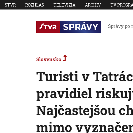
STVR
ROZHLAS
TELEVÍZIA
ARCHÍV
TV PROGR
Správy po 
Slovensko
Turisti v Tatrá
pravidiel risku
Najčastejšou c
mimo vyznačen