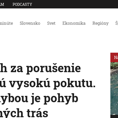
AM
PODCASTY
minúte
Slovensko
Svet
Ekonomika
Regióny
Š
N
ch za porušenie
jú vysokú pokutu.
hybou je pohyb
ých trás