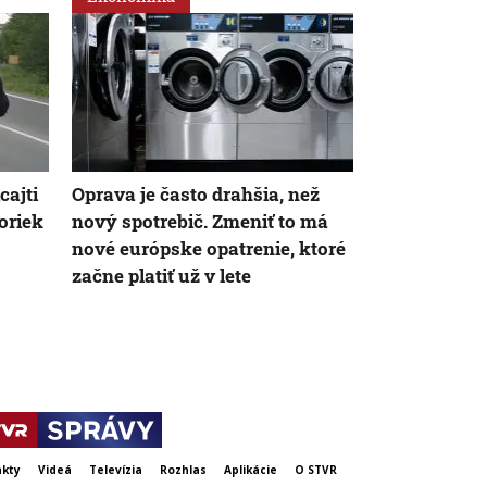
cajti
Oprava je často drahšia, než
Nie sú na do
oriek
nový spotrebič. Zmeniť to má
celé leto pr
nové európske opatrenie, ktoré
strávil deň v
začne platiť už v lete
slovenskými
Chorvátsku
kty
Videá
Televízia
Rozhlas
Aplikácie
O STVR