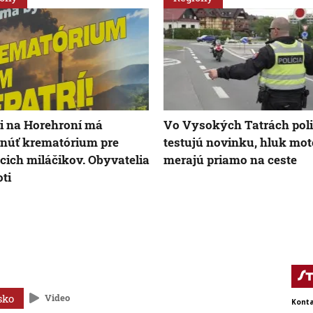
i na Horehroní má
Vo Vysokých Tatrách poli
núť krematórium pre
testujú novinku, hluk mot
ich miláčikov. Obyvatelia
merajú priamo na ceste
oti
sko
Video
Konta