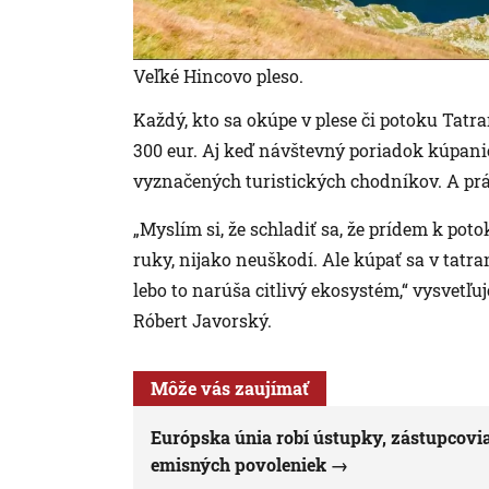
Veľké Hincovo pleso.
Každý, kto sa okúpe v plese či potoku Tat
300 eur. Aj keď návštevný poriadok kúpan
vyznačených turistických chodníkov. A práv
„Myslím si, že schladiť sa, že prídem k pot
ruky, nijako neuškodí. Ale kúpať sa v tatr
lebo to narúša citlivý ekosystém,“ vysvetľ
Róbert Javorský.
Môže vás zaujímať
Európska únia robí ústupky, zástupcovia
emisných povoleniek