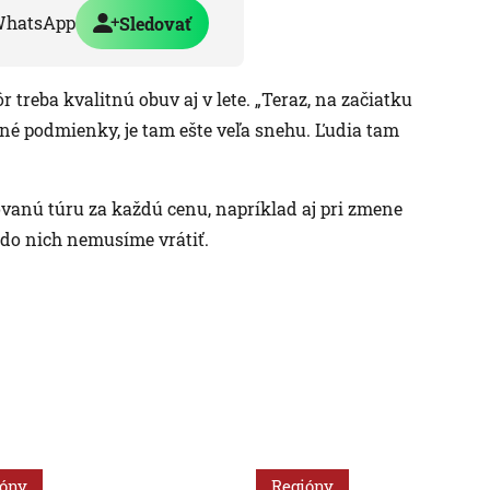
WhatsApp
Sledovať
r treba kvalitnú obuv aj v lete. „Teraz, na začiatku
imné podmienky, je tam ešte veľa snehu. Ľudia tam
vanú túru za každú cenu, napríklad aj pri zmene
 do nich nemusíme vrátiť.
ióny
Regióny