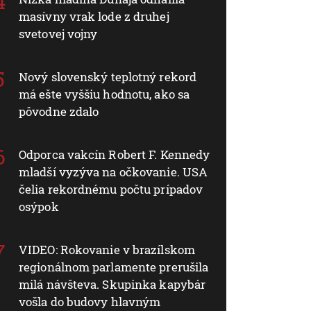
masívny vrak lode z druhej
svetovej vojny
Nový slovenský teplotný rekord
má ešte vyššiu hodnotu, ako sa
pôvodne zdalo
Odporca vakcín Robert F. Kennedy
mladší vyzýva na očkovanie. USA
čelia rekordnému počtu prípadov
osýpok
VIDEO: Rokovanie v brazílskom
regionálnom parlamente prerušila
milá návšteva. Skupinka kapybár
vošla do budovy hlavným