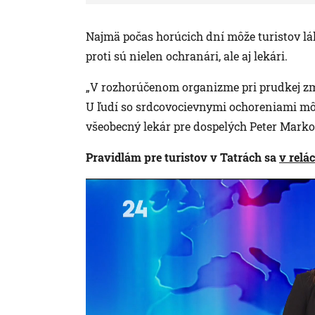
Najmä počas horúcich dní môže turistov lá
proti sú nielen ochranári, ale aj lekári.
„V rozhorúčenom organizme pri prudkej zm
U ľudí so srdcovocievnymi ochoreniami môž
všeobecný lekár pre dospelých Peter Marko
Pravidlám pre turistov v Tatrách sa
v relá