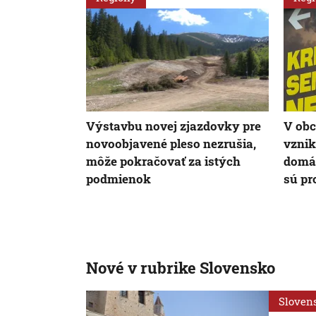
Výstavbu novej zjazdovky pre
V obc
novoobjavené pleso nezrušia,
vznik
môže pokračovať za istých
domác
podmienok
sú pr
Nové v rubrike Slovensko
Sloven