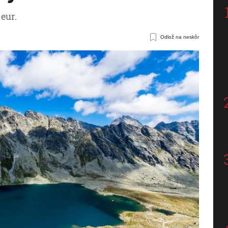
eur.
Odlož na neskôr