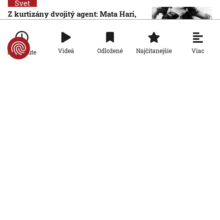
Svet
Z kurtizány dvojitý agent: Mata Hari,
ktorú postihol tragický osud, sa
narodila pred 150 rokmi
7. 8. 2026, 8:00:00
Viac
Videá
Odložené
Najčítanejšie
Po minúte
Svet
Pri streľbe v škole v Thajsku zomrelo
osem ľudí. Páchateľ zabil žiakov i
učiteľov a potom obrátil zbraň proti
AKTUALIZOVANÉ
sebe
7. 8. 2026, 7:49:06
Aktualizované:
7. 8. 2026, 13:29:00
Svet
Nie sú na dovolenke, hoci sú celé leto
pri mori: Štáb STVR strávil deň v teréne
so slovenskými policajtami v
Chorvátsku
7. 8. 2026, 7:00:00
Svet
Za snahu dostať sa do Španielska