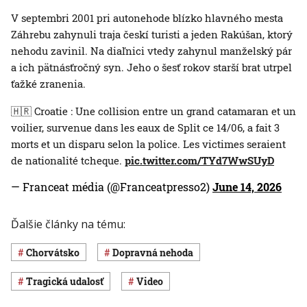
V septembri 2001 pri autonehode blízko hlavného mesta
Záhrebu zahynuli traja českí turisti a jeden Rakúšan, ktorý
nehodu zavinil. Na diaľnici vtedy zahynul manželský pár
a ich pätnásťročný syn. Jeho o šesť rokov starší brat utrpel
ťažké zranenia.
🇭🇷 Croatie : Une collision entre un grand catamaran et un
voilier, survenue dans les eaux de Split ce 14/06, a fait 3
morts et un disparu selon la police. Les victimes seraient
de nationalité tcheque.
pic.twitter.com/TYd7WwSUyD
— Franceat média (@Franceatpresso2)
June 14, 2026
Ďalšie články na tému:
Chorvátsko
dopravná nehoda
Tragická udalosť
Video