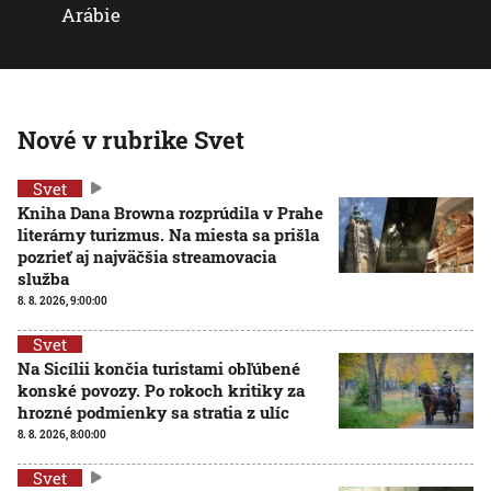
Arábie
Nové v rubrike Svet
Svet
Kniha Dana Browna rozprúdila v Prahe
literárny turizmus. Na miesta sa prišla
pozrieť aj najväčšia streamovacia
služba
8. 8. 2026, 9:00:00
Svet
Na Sicílii končia turistami obľúbené
konské povozy. Po rokoch kritiky za
hrozné podmienky sa stratia z ulíc
8. 8. 2026, 8:00:00
Svet