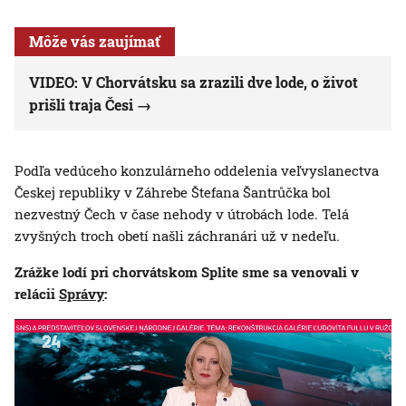
Môže vás zaujímať
VIDEO: V Chorvátsku sa zrazili dve lode, o život
prišli traja Česi
Podľa vedúceho konzulárneho oddelenia veľvyslanectva
Českej republiky v Záhrebe Štefana Šantrůčka bol
nezvestný Čech v čase nehody v útrobách lode. Telá
zvyšných troch obetí našli záchranári už v nedeľu.
Zrážke lodí pri chorvátskom Splite sme sa venovali v
relácii
Správy
: