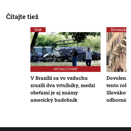
Čítajte tiež
Svet
Slovensko
AKTUALIZOVANÉ
V Brazílii sa vo vzduchu
Dovolenku
zrazili dva vrtuľníky, medzi
tento rok 
obeťami je aj známy
Slovákov n
americký hudobník
odborníci