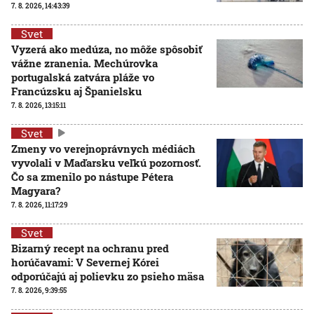
7. 8. 2026, 14:43:39
Svet
Vyzerá ako medúza, no môže spôsobiť
vážne zranenia. Mechúrovka
portugalská zatvára pláže vo
Francúzsku aj Španielsku
7. 8. 2026, 13:15:11
Svet
Zmeny vo verejnoprávnych médiách
vyvolali v Maďarsku veľkú pozornosť.
Čo sa zmenilo po nástupe Pétera
Magyara?
7. 8. 2026, 11:17:29
Svet
Bizarný recept na ochranu pred
horúčavami: V Severnej Kórei
odporúčajú aj polievku zo psieho mäsa
7. 8. 2026, 9:39:55