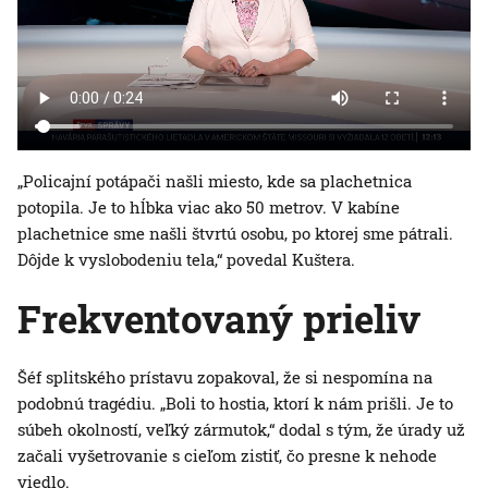
„Policajní potápači našli miesto, kde sa plachetnica
potopila. Je to hĺbka viac ako 50 metrov. V kabíne
plachetnice sme našli štvrtú osobu, po ktorej sme pátrali.
Dôjde k vyslobodeniu tela,“ povedal Kuštera.
Frekventovaný prieliv
Šéf splitského prístavu zopakoval, že si nespomína na
podobnú tragédiu. „Boli to hostia, ktorí k nám prišli. Je to
súbeh okolností, veľký zármutok,“ dodal s tým, že úrady už
začali vyšetrovanie s cieľom zistiť, čo presne k nehode
viedlo.