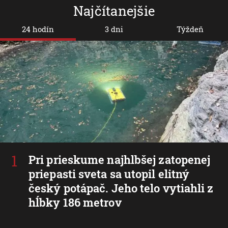
Najčítanejšie
24 hodín
3 dni
Týždeň
Pri prieskume najhlbšej zatopenej
priepasti sveta sa utopil elitný
český potápač. Jeho telo vytiahli z
hĺbky 186 metrov