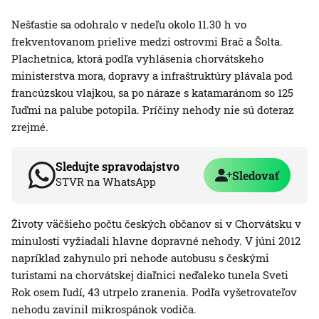
Nešťastie sa odohralo v nedeľu okolo 11.30 h vo
frekventovanom prielive medzi ostrovmi Brač a Šolta.
Plachetnica, ktorá podľa vyhlásenia chorvátskeho
ministerstva mora, dopravy a infraštruktúry plávala pod
francúzskou vlajkou, sa po náraze s katamaránom so 125
ľuďmi na palube potopila. Príčiny nehody nie sú doteraz
zrejmé.
Sledujte spravodajstvo
Sledovať
STVR na WhatsApp
Životy väčšieho počtu českých občanov si v Chorvátsku v
minulosti vyžiadali hlavne dopravné nehody. V júni 2012
napríklad zahynulo pri nehode autobusu s českými
turistami na chorvátskej diaľnici neďaleko tunela Sveti
Rok osem ľudí, 43 utrpelo zranenia. Podľa vyšetrovateľov
nehodu zavinil mikrospánok vodiča.