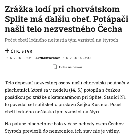
Zrážka lodí pri chorvátskom
Splite má ďalšiu obeť. Potápači
našli telo nezvestného Čecha
Počet obetí lodného nešťastia tým vzrástol na štyroch.
ČTK
,
STVR
15. 6. 2026 10:53:19
Aktualizované:
15. 6. 2026 14:23:00
Odlož na neskôr
Telo doposiaľ nezvestnej osoby našli chorvátski potápači v
plachetnici, ktorá sa v nedeľu (14. 6.) potopila s českou
posádkou po zrážke s katamaránom pri Splite. Stanici N1
to povedal šéf splitského prístavu Željko Kuštera. Počet
obetí lodného nešťastia tým vzrástol na štyri.
Na palube plachetnice bolo v čase nehody osem Čechov.
Štyroch previezli do nemocnice, ich stav nie je vážny.