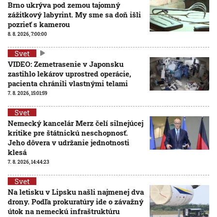
Brno ukrýva pod zemou tajomný
zážitkový labyrint. My sme sa doň išli
pozrieť s kamerou
8. 8. 2026, 7:00:00
Svet
VIDEO: Zemetrasenie v Japonsku
zastihlo lekárov uprostred operácie,
pacienta chránili vlastnými telami
7. 8. 2026, 15:01:59
Svet
Nemecký kancelár Merz čelí silnejúcej
kritike pre štátnickú neschopnosť.
Jeho dôvera v udržanie jednotnosti
klesá
7. 8. 2026, 14:44:23
Svet
Na letisku v Lipsku našli najmenej dva
drony. Podľa prokuratúry ide o závažný
útok na nemeckú infraštruktúru