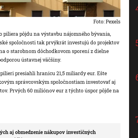
Foto: Pexels
 piliera pôjdu na výstavbu nájomného bývania,
ké spoločnosti tak prvýkrát investujú do projektov
na o starobnom dôchodkovom sporení z dielne
podporou ústavnej väčšiny.
ieri presiahli hranicu 21,5 miliardy eur. Ešte
ovým správcovským spoločnostiam investovať aj
ov. Prvých 60 miliónov eur z týchto úspor pôjde na
dých aj obmedzenie nákupov investičných