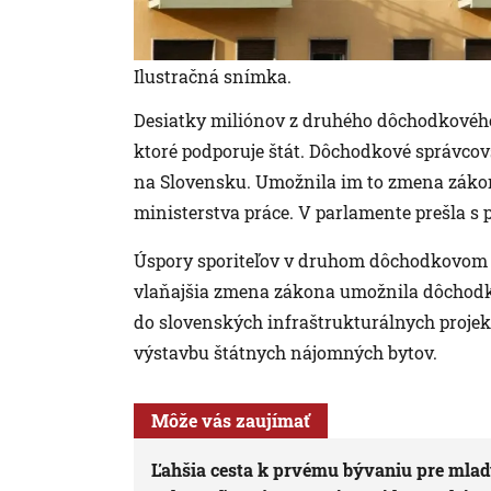
Ilustračná snímka.
Desiatky miliónov z druhého dôchodkového
ktoré podporuje štát. Dôchodkové správcovs
na Slovensku. Umožnila im to zmena záko
ministerstva práce. V parlamente prešla s 
Úspory sporiteľov v druhom dôchodkovom pil
vlaňajšia zmena zákona umožnila dôchodk
do slovenských infraštrukturálnych projekt
výstavbu štátnych nájomných bytov.
Môže vás zaujímať
Ľahšia cesta k prvému bývaniu pre mla