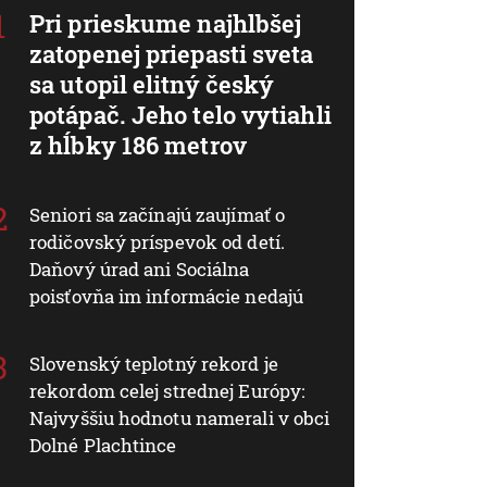
Pri prieskume najhlbšej
zatopenej priepasti sveta
sa utopil elitný český
potápač. Jeho telo vytiahli
z hĺbky 186 metrov
Seniori sa začínajú zaujímať o
rodičovský príspevok od detí.
Daňový úrad ani Sociálna
poisťovňa im informácie nedajú
Slovenský teplotný rekord je
rekordom celej strednej Európy:
Najvyššiu hodnotu namerali v obci
Dolné Plachtince