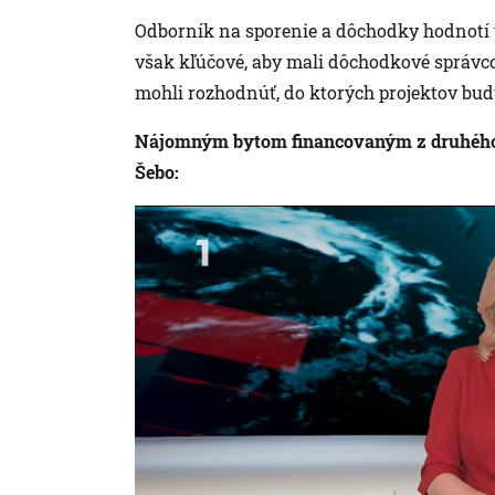
Odborník na sporenie a dôchodky hodnotí t
však kľúčové, aby mali dôchodkové správco
mohli rozhodnúť, do ktorých projektov budú
Nájomným bytom financovaným z druhého 
Šebo: