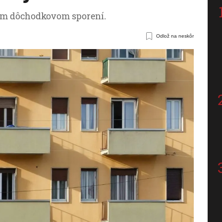
om dôchodkovom sporení.
Odlož na neskôr