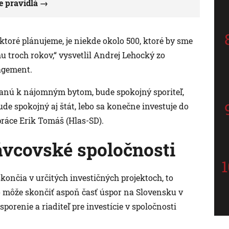
e pravidlá
, ktoré plánujeme, je niekde okolo 500, ktoré by sme
u troch rokov,“ vysvetlil Andrej Lehocký zo
agement.
stanú k nájomným bytom, bude spokojný sporiteľ,
de spokojný aj štát, lebo sa konečne investuje do
práce Erik Tomáš (Hlas-SD).
ávcovské spoločnosti
skončia v určitých investičných projektoch, to
o môže skončiť aspoň časť úspor na Slovensku v
orenie a riaditeľ pre investície v spoločnosti