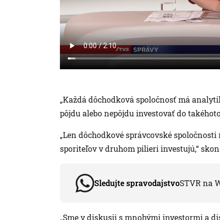
„Každá dôchodková spoločnosť má analytikov
pôjdu alebo nepôjdu investovať do takéhoto 
„Len dôchodkové správcovské spoločnosti r
sporiteľov v druhom pilieri investujú,“ sko
Sledujte spravodajstvo
STVR na 
„Sme v diskusii s mnohými investormi a d