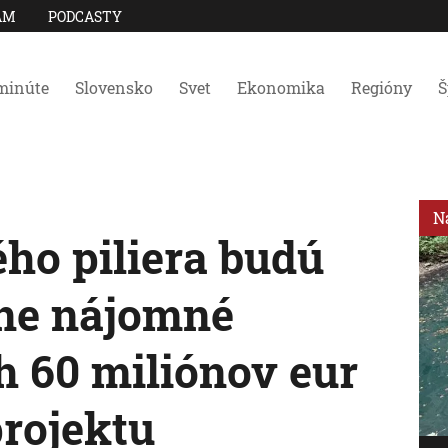
AM
PODCASTY
minúte
Slovensko
Svet
Ekonomika
Regióny
Š
N
ho piliera budú
tne nájomné
h 60 miliónov eur
projektu