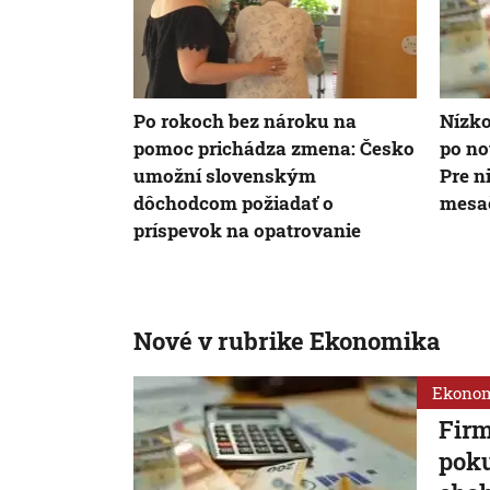
Po rokoch bez nároku na
Nízko
pomoc prichádza zmena: Česko
po no
umožní slovenským
Pre n
dôchodcom požiadať o
mesa
príspevok na opatrovanie
Nové v rubrike Ekonomika
Ekono
Firm
poku