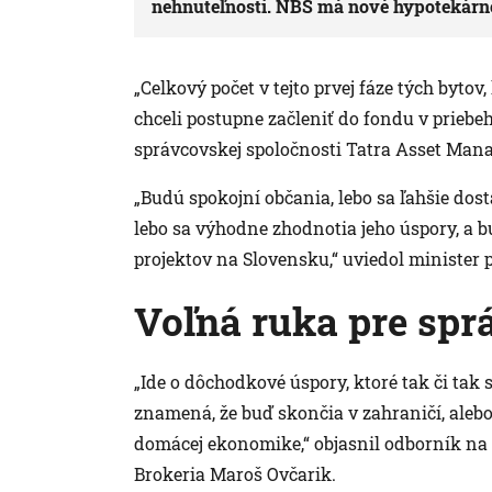
nehnuteľností. NBS má nové hypotekárn
„Celkový počet v tejto prvej fáze tých bytov
chceli postupne začleniť do fondu v priebeh
správcovskej spoločnosti Tatra Asset Man
„Budú spokojní občania, lebo sa ľahšie do
lebo sa výhodne zhodnotia jeho úspory, a bu
projektov na Slovensku,“ uviedol minister 
Voľná ruka pre spr
„Ide o dôchodkové úspory, ktoré tak či tak 
znamená, že buď skončia v zahraničí, aleb
domácej ekonomike,“ objasnil odborník na sp
Brokeria Maroš Ovčarik.