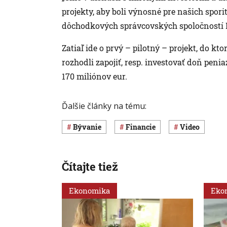
projekty, aby boli výnosné pre našich spori
dôchodkových správcovských spoločností 
Zatiaľ ide o prvý – pilotný – projekt, do 
rozhodli zapojiť, resp. investovať doň penia
170 miliónov eur.
Ďalšie články na tému:
Bývanie
Financie
Video
Čítajte tiež
Ekonomika
Eko