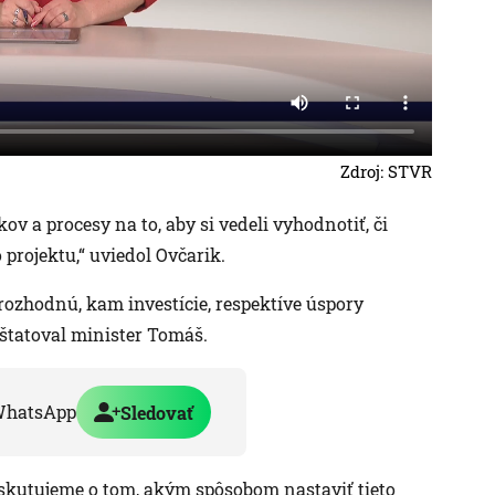
Zdroj: STVR
 a procesy na to, aby si vedeli vyhodnotiť, či
projektu,“ uviedol Ovčarik.
ozhodnú, kam investície, respektíve úspory
nštatoval minister Tomáš.
WhatsApp
Sledovať
iskutujeme o tom, akým spôsobom nastaviť tieto