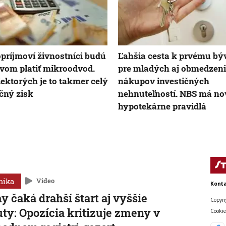
príjmoví živnostníci budú
Ľahšia cesta k prvému bý
vom platiť mikroodvod.
pre mladých aj obmedzen
iektorých je to takmer celý
nákupov investičných
čný zisk
nehnuteľností. NBS má no
hypotekárne pravidlá
mika
Video
Konta
y čaká drahší štart aj vyššie
Copyri
ty: Opozícia kritizuje zmeny v
Cookie