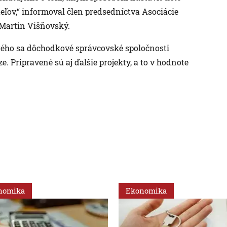
teľov,“ informoval člen predsedníctva Asociácie
Martin Višňovský.
ktorého sa dôchodkové správcovské spoločnosti
ze. Pripravené sú aj ďalšie projekty, a to v hodnote
nomika
Ekonomika