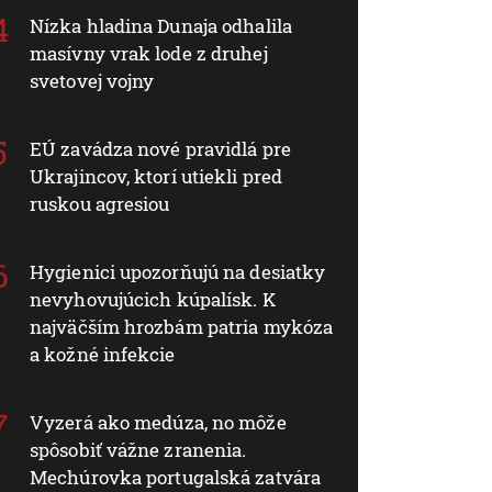
Nízka hladina Dunaja odhalila
masívny vrak lode z druhej
svetovej vojny
EÚ zavádza nové pravidlá pre
Ukrajincov, ktorí utiekli pred
ruskou agresiou
Hygienici upozorňujú na desiatky
nevyhovujúcich kúpalísk. K
najväčším hrozbám patria mykóza
a kožné infekcie
Vyzerá ako medúza, no môže
spôsobiť vážne zranenia.
Mechúrovka portugalská zatvára