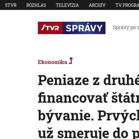
STVR
ROZHLAS
TELEVÍZIA
ARCHÍV
TV PROGR
Správy po 
Ekonomika
Peniaze z druhé
financovať štá
bývanie. Prvýc
už smeruje do 