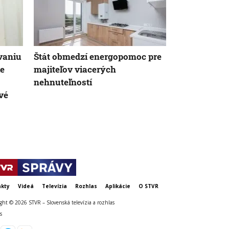
vaniu
Štát obmedzí energopomoc pre
Mali pomôcť
ie
majiteľov viacerých
ohrozeným 
nehnuteľností
presťahovať 
vé
nechceli. Do
vandali
kty
Videá
Televízia
Rozhlas
Aplikácie
O STVR
ght © 2026 STVR – Slovenská televízia a rozhlas
s