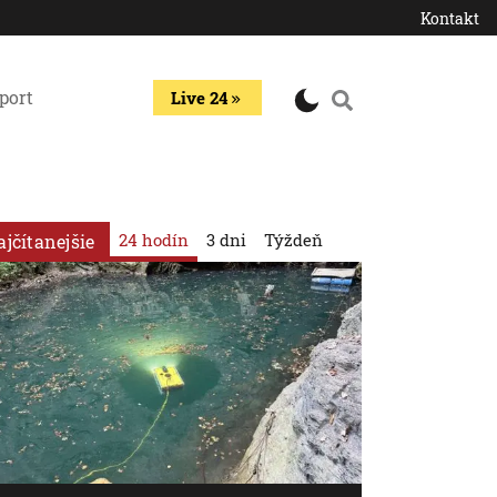
Kontakt
port
Live 24
24 hodín
3 dni
Týždeň
ajčítanejšie