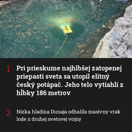
Pri prieskume najhlbšej zatopenej
priepasti sveta sa utopil elitný
český potápač. Jeho telo vytiahli z
hĺbky 186 metrov
Nízka hladina Dunaja odhalila masívny vrak
lode z druhej svetovej vojny