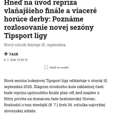
Hneď na úvod repríza
vlaňajšieho finále a viaceré
horúce derby: Poznáme
rozlosovanie novej sezóny
Tipsport ligy
Nový ročník štartuje 15. septembra.
TASR
8. 7. 2026 15:43:19
Odlož na neskôr
Nová sezóna hokejovej Tipsport ligy odštartuje v utorok 15.
septembra 2026. Šlágrom úvodného kola základnej časti
bude repríza uplynulého finále play-off, keď majster z
Nitry privíta na domácom ľade bratislavský Slovan.
Rozhodol o tom stredajší (8. 7.) žreb 34. ročníka najvyššej
slovenskej súťaže.