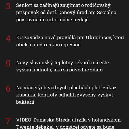
Seniori sa začínajú zaujímať o rodičovský
príspevok od detí. Daňový úrad ani Sociálna
poisťovňa im informácie nedajú
EÚ zavádza nové pravidlá pre Ukrajincov, ktorí
utiekli pred ruskou agresiou
Nový slovenský teplotný rekord má ešte
vyššiu hodnotu, ako sa pôvodne zdalo
Na viacerých vodných plochách platí zákaz
kúpania. Kontroly odhalili zvýšený výskyt
baktérií
VIDEO: Dunajská Streda utŕžila v holandskom
Twente debakel, v domácej odvete sa bude