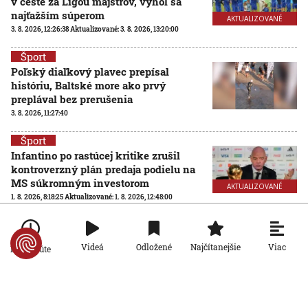
v ceste za Ligou majstrov, vyhol sa
najťažším súperom
AKTUALIZOVANÉ
3. 8. 2026, 12:26:38
Aktualizované:
3. 8. 2026, 13:20:00
Šport
Poľský diaľkový plavec prepísal
históriu, Baltské more ako prvý
preplával bez prerušenia
3. 8. 2026, 11:27:40
Šport
Infantino po rastúcej kritike zrušil
kontroverzný plán predaja podielu na
MS súkromným investorom
AKTUALIZOVANÉ
1. 8. 2026, 8:18:25
Aktualizované:
1. 8. 2026, 12:48:00
Šport
Futbalové MS so 64 účastníkmi? FIFA
Viac
Videá
Odložené
Najčítanejšie
Po minúte
hľadá nezávislú spoločnosť na
posúdenie rozšírenia turnaja
31. 7. 2026, 15:02:04
Šport