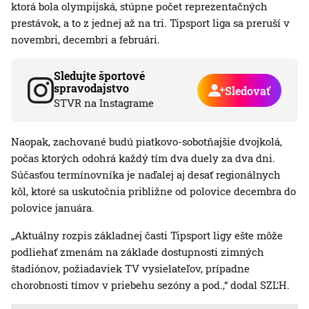
ktorá bola olympijská, stúpne počet reprezentačných
prestávok, a to z jednej až na tri. Tipsport liga sa preruší v
novembri, decembri a februári.
Sledujte športové
spravodajstvo
Sledovať
STVR na Instagrame
Naopak, zachované budú piatkovo-sobotňajšie dvojkolá,
počas ktorých odohrá každý tím dva duely za dva dni.
Súčasťou termínovníka je naďalej aj desať regionálnych
kôl, ktoré sa uskutočnia približne od polovice decembra do
polovice januára.
„Aktuálny rozpis základnej časti Tipsport ligy ešte môže
podliehať zmenám na základe dostupnosti zimných
štadiónov, požiadaviek TV vysielateľov, prípadne
chorobnosti tímov v priebehu sezóny a pod.,“ dodal SZĽH.