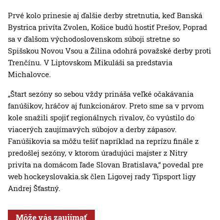
Prvé kolo prinesie aj ďalšie derby stretnutia, keď Banská
Bystrica privíta Zvolen, Košice budú hostiť Prešov, Poprad
sa v ďalšom východoslovenskom súboji stretne so
Spišskou Novou Vsou a Žilina odohrá považské derby proti
Trenčínu. V Liptovskom Mikuláši sa predstavia
Michalovce.
„Štart sezóny so sebou vždy prináša veľké očakávania
fanúšikov, hráčov aj funkcionárov. Preto sme sa v prvom
kole snažili spojiť regionálnych rivalov, čo vyústilo do
viacerých zaujímavých súbojov a derby zápasov.
Fanúšikovia sa môžu tešiť napríklad na reprízu finále z
predošlej sezóny, v ktorom úradujúci majster z Nitry
privíta na domácom ľade Slovan Bratislava,“ povedal pre
web hockeyslovakia.sk člen Ligovej rady Tipsport ligy
Andrej Šťastný.
Môže vás zaujímať