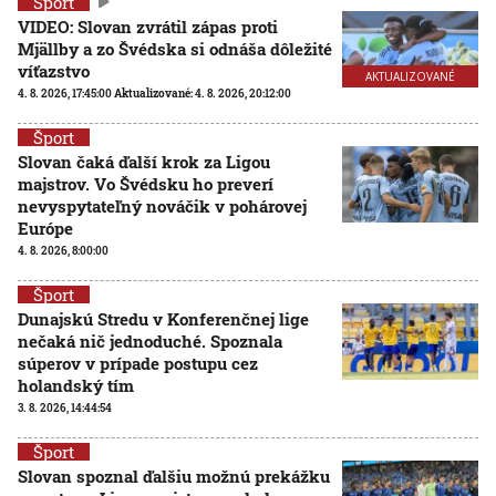
Šport
VIDEO: Slovan zvrátil zápas proti
Mjällby a zo Švédska si odnáša dôležité
víťazstvo
AKTUALIZOVANÉ
4. 8. 2026, 17:45:00
Aktualizované:
4. 8. 2026, 20:12:00
Šport
Slovan čaká ďalší krok za Ligou
majstrov. Vo Švédsku ho preverí
nevyspytateľný nováčik v pohárovej
Európe
4. 8. 2026, 8:00:00
Šport
Dunajskú Stredu v Konferenčnej lige
nečaká nič jednoduché. Spoznala
súperov v prípade postupu cez
holandský tím
3. 8. 2026, 14:44:54
Šport
Slovan spoznal ďalšiu možnú prekážku