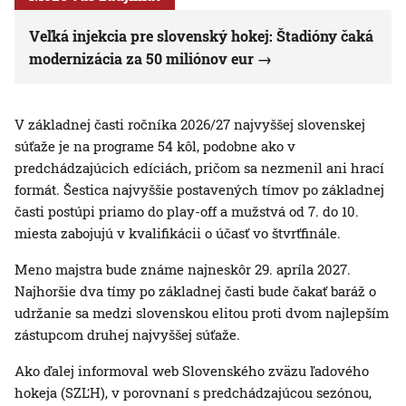
Veľká injekcia pre slovenský hokej: Štadióny čaká
modernizácia za 50 miliónov eur
V základnej časti ročníka 2026/27 najvyššej slovenskej
súťaže je na programe 54 kôl, podobne ako v
predchádzajúcich edíciách, pričom sa nezmenil ani hrací
formát. Šestica najvyššie postavených tímov po základnej
časti postúpi priamo do play-off a mužstvá od 7. do 10.
miesta zabojujú v kvalifikácii o účasť vo štvrťfinále.
Meno majstra bude známe najneskôr 29. apríla 2027.
Najhoršie dva tímy po základnej časti bude čakať baráž o
udržanie sa medzi slovenskou elitou proti dvom najlepším
zástupcom druhej najvyššej súťaže.
Ako ďalej informoval web Slovenského zväzu ľadového
hokeja (SZĽH), v porovnaní s predchádzajúcou sezónou,