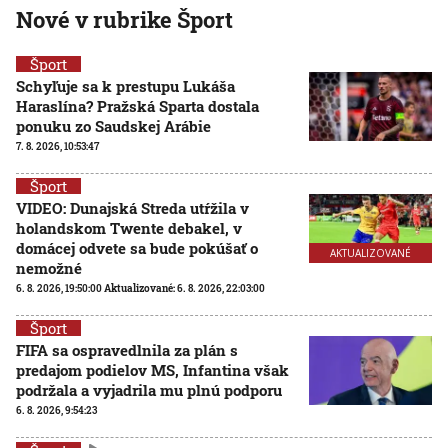
Nové v rubrike Šport
Šport
Schyľuje sa k prestupu Lukáša
Haraslína? Pražská Sparta dostala
ponuku zo Saudskej Arábie
7. 8. 2026, 10:53:47
Šport
VIDEO: Dunajská Streda utŕžila v
holandskom Twente debakel, v
domácej odvete sa bude pokúšať o
AKTUALIZOVANÉ
nemožné
6. 8. 2026, 19:50:00
Aktualizované:
6. 8. 2026, 22:03:00
Šport
FIFA sa ospravedlnila za plán s
predajom podielov MS, Infantina však
podržala a vyjadrila mu plnú podporu
6. 8. 2026, 9:54:23