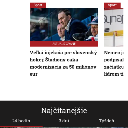
Šport
Šport
AKTUALIZOVANÉ
Veľká injekcia pre slovenský
Nemec je r
hokej: Štadióny čaká
podpísal 
modernizácia za 50 miliónov
začiatku l
eur
lídrom tí
Najčítanejšie
24 hodín
3 dni
Týždeň