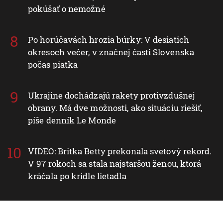
pokúšať o nemožné
Po horúčavách hrozia búrky: V desiatich
okresoch večer, v značnej časti Slovenska
počas piatka
Ukrajine dochádzajú rakety protivzdušnej
obrany. Má dve možnosti, ako situáciu riešiť,
píše denník Le Monde
VIDEO: Britka Betty prekonala svetový rekord.
V 97 rokoch sa stala najstaršou ženou, ktorá
kráčala po krídle lietadla