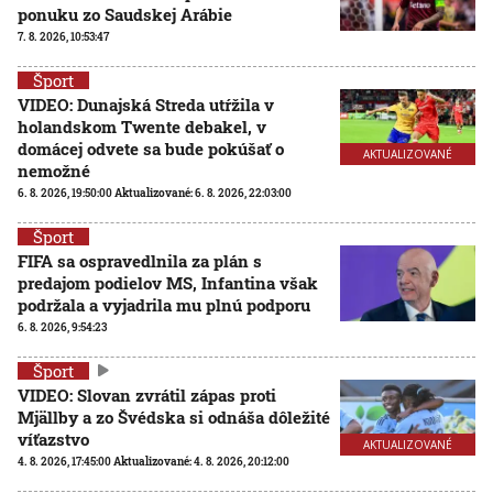
ponuku zo Saudskej Arábie
7. 8. 2026, 10:53:47
Šport
VIDEO: Dunajská Streda utŕžila v
holandskom Twente debakel, v
domácej odvete sa bude pokúšať o
AKTUALIZOVANÉ
nemožné
6. 8. 2026, 19:50:00
Aktualizované:
6. 8. 2026, 22:03:00
Šport
FIFA sa ospravedlnila za plán s
predajom podielov MS, Infantina však
podržala a vyjadrila mu plnú podporu
6. 8. 2026, 9:54:23
Šport
VIDEO: Slovan zvrátil zápas proti
Mjällby a zo Švédska si odnáša dôležité
víťazstvo
AKTUALIZOVANÉ
4. 8. 2026, 17:45:00
Aktualizované:
4. 8. 2026, 20:12:00