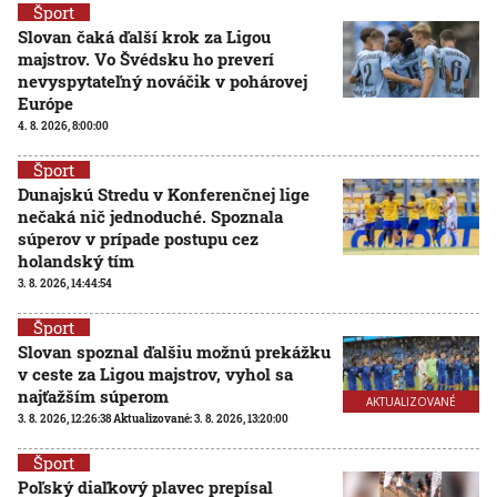
Šport
Slovan čaká ďalší krok za Ligou
majstrov. Vo Švédsku ho preverí
nevyspytateľný nováčik v pohárovej
Európe
4. 8. 2026, 8:00:00
Šport
Dunajskú Stredu v Konferenčnej lige
nečaká nič jednoduché. Spoznala
súperov v prípade postupu cez
holandský tím
3. 8. 2026, 14:44:54
Šport
Slovan spoznal ďalšiu možnú prekážku
v ceste za Ligou majstrov, vyhol sa
najťažším súperom
AKTUALIZOVANÉ
3. 8. 2026, 12:26:38
Aktualizované:
3. 8. 2026, 13:20:00
Šport
Poľský diaľkový plavec prepísal