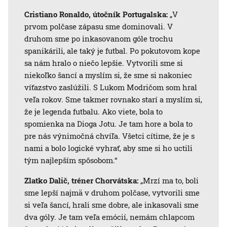
Cristiano Ronaldo, útočník Portugalska:
„V
prvom polčase zápasu sme dominovali. V
druhom sme po inkasovanom góle trochu
spanikárili, ale taký je futbal. Po pokutovom kope
sa nám hralo o niečo lepšie. Vytvorili sme si
niekoľko šancí a myslím si, že sme si nakoniec
víťazstvo zaslúžili. S Lukom Modričom som hral
veľa rokov. Sme takmer rovnako starí a myslím si,
že je legenda futbalu. Ako viete, bola to
spomienka na Dioga Jotu. Je tam hore a bola to
pre nás výnimočná chvíľa. Všetci cítime, že je s
nami a bolo logické vyhrať, aby sme si ho uctili
tým najlepším spôsobom.“
Zlatko Dalič, tréner Chorvátska:
„Mrzí ma to, boli
sme lepší najmä v druhom polčase, vytvorili sme
si veľa šancí, hrali sme dobre, ale inkasovali sme
dva góly. Je tam veľa emócií, nemám chlapcom