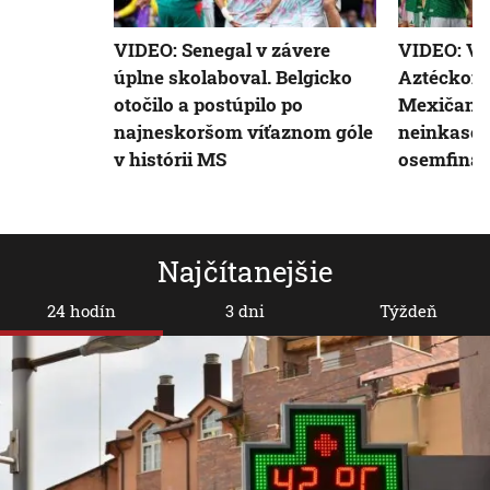
VIDEO: Senegal v závere
VIDEO: Ve
úplne skolaboval. Belgicko
Aztéckom 
otočilo a postúpilo po
Mexičania
najneskoršom víťaznom góle
neinkasova
v histórii MS
osemfinál
Najčítanejšie
24 hodín
3 dni
Týždeň