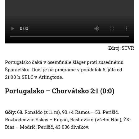
Zdroj: STVR
Portugalsko čaká v osemfinále šláger proti susednému
Španielsku. Duel je na programe v pondelok 6. júla od
21.00 h SELČ v Arlingtone.
Portugalsko – Chorvátsko 2:1 (0:0)
Góly:
68. Ronaldo (z 11 m), 90.+4 Ramos – 53. Perišič.
Rozhodcovia: Eskas – Engan, Bashevkin (všetci Nór.), ŽK:
Dias – Modrič, Perišič, 43 036 divákov.