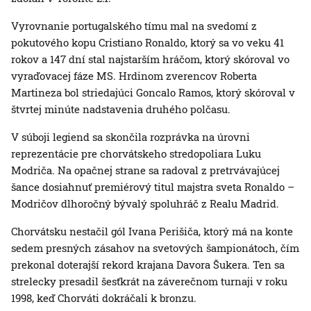
Vyrovnanie portugalského tímu mal na svedomí z
pokutového kopu Cristiano Ronaldo, ktorý sa vo veku 41
rokov a 147 dní stal najstarším hráčom, ktorý skóroval vo
vyraďovacej fáze MS. Hrdinom zverencov Roberta
Martineza bol striedajúci Goncalo Ramos, ktorý skóroval v
štvrtej minúte nadstavenia druhého polčasu.
V súboji legiend sa skončila rozprávka na úrovni
reprezentácie pre chorvátskeho stredopoliara Luku
Modriča. Na opačnej strane sa radoval z pretrvávajúcej
šance dosiahnuť premiérový titul majstra sveta Ronaldo –
Modričov dlhoročný bývalý spoluhráč z Realu Madrid.
Chorvátsku nestačil gól Ivana Perišiča, ktorý má na konte
sedem presných zásahov na svetových šampionátoch, čím
prekonal doterajší rekord krajana Davora Šukera. Ten sa
strelecky presadil šesťkrát na záverečnom turnaji v roku
1998, keď Chorváti dokráčali k bronzu.