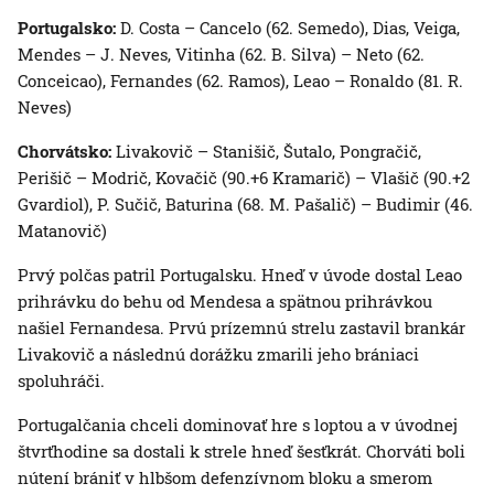
Portugalsko:
D. Costa – Cancelo (62. Semedo), Dias, Veiga,
Mendes – J. Neves, Vitinha (62. B. Silva) – Neto (62.
Conceicao), Fernandes (62. Ramos), Leao – Ronaldo (81. R.
Neves)
Chorvátsko:
Livakovič – Stanišič, Šutalo, Pongračič,
Perišič – Modrič, Kovačič (90.+6 Kramarič) – Vlašič (90.+2
Gvardiol), P. Sučič, Baturina (68. M. Pašalič) – Budimir (46.
Matanovič)
Prvý polčas patril Portugalsku. Hneď v úvode dostal Leao
prihrávku do behu od Mendesa a spätnou prihrávkou
našiel Fernandesa. Prvú prízemnú strelu zastavil brankár
Livakovič a následnú dorážku zmarili jeho brániaci
spoluhráči.
Portugalčania chceli dominovať hre s loptou a v úvodnej
štvrťhodine sa dostali k strele hneď šesťkrát. Chorváti boli
nútení brániť v hlbšom defenzívnom bloku a smerom