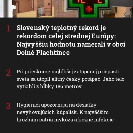
Slovenský teplotný rekord je
rekordom celej strednej Európy:
Najvyššiu hodnotu namerali v obci
Dolné Plachtince
Pri prieskume najhlbšej zatopenej priepasti
sveta sa utopil elitný český potápač. Jeho telo
vytiahli z hĺbky 186 metrov
Hygienici upozorňujú na desiatky
nevyhovujúcich kúpalísk. K najväčším
hrozbám patria mykóza a kožné infekcie