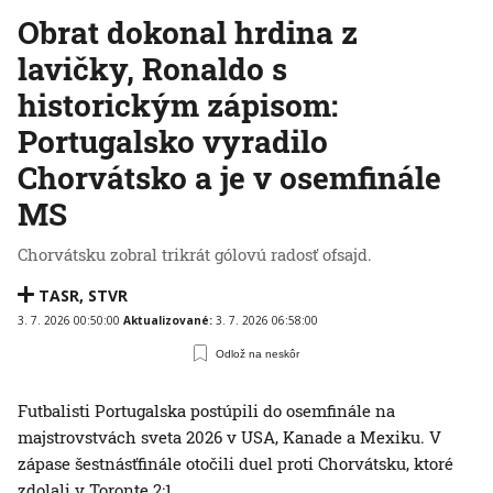
Obrat dokonal hrdina z
lavičky, Ronaldo s
historickým zápisom:
Portugalsko vyradilo
Chorvátsko a je v osemfinále
MS
Chorvátsku zobral trikrát gólovú radosť ofsajd.
TASR
,
STVR
3. 7. 2026 00:50:00
Aktualizované:
3. 7. 2026 06:58:00
Odlož na neskôr
Futbalisti Portugalska postúpili do osemfinále na
majstrovstvách sveta 2026 v USA, Kanade a Mexiku. V
zápase šestnásťfinále otočili duel proti Chorvátsku, ktoré
zdolali v Toronte 2:1.