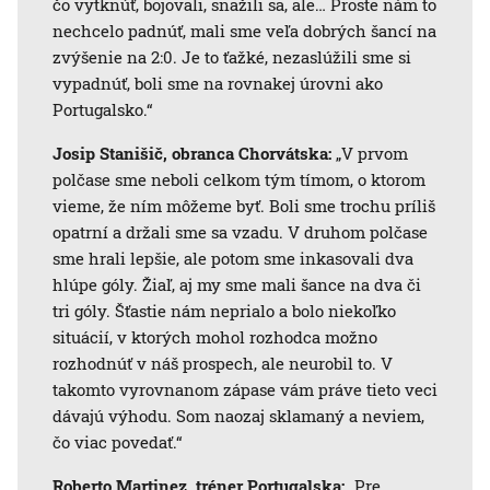
čo vytknúť, bojovali, snažili sa, ale… Proste nám to
nechcelo padnúť, mali sme veľa dobrých šancí na
zvýšenie na 2:0. Je to ťažké, nezaslúžili sme si
vypadnúť, boli sme na rovnakej úrovni ako
Portugalsko.“
Josip Stanišič, obranca Chorvátska:
„V prvom
polčase sme neboli celkom tým tímom, o ktorom
vieme, že ním môžeme byť. Boli sme trochu príliš
opatrní a držali sme sa vzadu. V druhom polčase
sme hrali lepšie, ale potom sme inkasovali dva
hlúpe góly. Žiaľ, aj my sme mali šance na dva či
tri góly. Šťastie nám neprialo a bolo niekoľko
situácií, v ktorých mohol rozhodca možno
rozhodnúť v náš prospech, ale neurobil to. V
takomto vyrovnanom zápase vám práve tieto veci
dávajú výhodu. Som naozaj sklamaný a neviem,
čo viac povedať.“
Roberto Martinez, tréner Portugalska:
„Pre