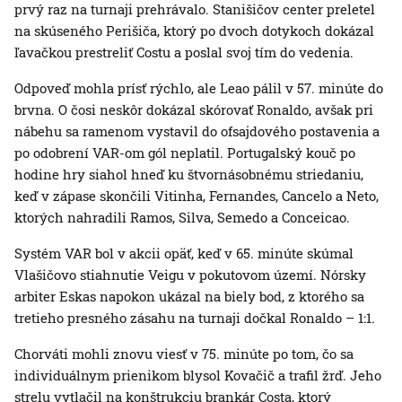
prvý raz na turnaji prehrávalo. Stanišičov center preletel
na skúseného Perišiča, ktorý po dvoch dotykoch dokázal
ľavačkou prestreliť Costu a poslal svoj tím do vedenia.
Odpoveď mohla prísť rýchlo, ale Leao pálil v 57. minúte do
brvna. O čosi neskôr dokázal skórovať Ronaldo, avšak pri
nábehu sa ramenom vystavil do ofsajdového postavenia a
po odobrení VAR-om gól neplatil. Portugalský kouč po
hodine hry siahol hneď ku štvornásobnému striedaniu,
keď v zápase skončili Vitinha, Fernandes, Cancelo a Neto,
ktorých nahradili Ramos, Silva, Semedo a Conceicao.
Systém VAR bol v akcii opäť, keď v 65. minúte skúmal
Vlašičovo stiahnutie Veigu v pokutovom území. Nórsky
arbiter Eskas napokon ukázal na biely bod, z ktorého sa
tretieho presného zásahu na turnaji dočkal Ronaldo – 1:1.
Chorváti mohli znovu viesť v 75. minúte po tom, čo sa
individuálnym prienikom blysol Kovačič a trafil žrď. Jeho
strelu vytlačil na konštrukciu brankár Costa, ktorý