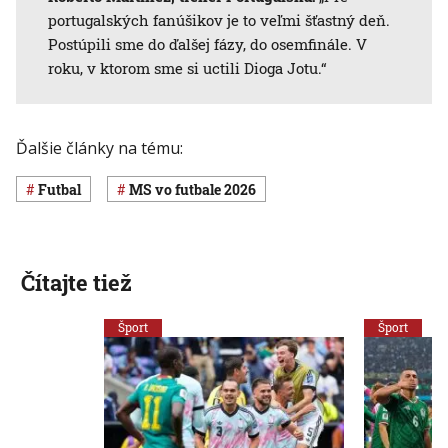
portugalských fanúšikov je to veľmi šťastný deň.
Postúpili sme do ďalšej fázy, do osemfinále. V
roku, v ktorom sme si uctili Dioga Jotu.“
Ďalšie články na tému:
Futbal
MS vo futbale 2026
Čítajte tiež
Šport
Šport