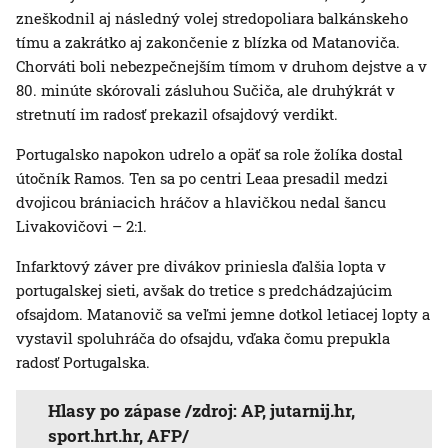
zneškodnil aj následný volej stredopoliara balkánskeho
tímu a zakrátko aj zakončenie z blízka od Matanoviča.
Chorváti boli nebezpečnejším tímom v druhom dejstve a v
80. minúte skórovali zásluhou Sučiča, ale druhýkrát v
stretnutí im radosť prekazil ofsajdový verdikt.
Portugalsko napokon udrelo a opäť sa role žolíka dostal
útočník Ramos. Ten sa po centri Leaa presadil medzi
dvojicou brániacich hráčov a hlavičkou nedal šancu
Livakovičovi – 2:1.
Infarktový záver pre divákov priniesla ďalšia lopta v
portugalskej sieti, avšak do tretice s predchádzajúcim
ofsajdom. Matanovič sa veľmi jemne dotkol letiacej lopty a
vystavil spoluhráča do ofsajdu, vďaka čomu prepukla
radosť Portugalska.
Hlasy po zápase /zdroj: AP, jutarnij.hr,
sport.hrt.hr, AFP/