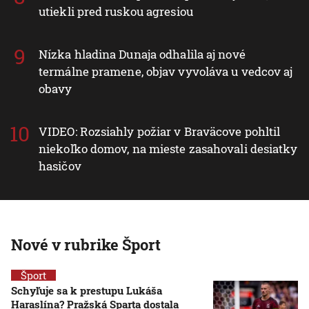
utiekli pred ruskou agresiou
Nízka hladina Dunaja odhalila aj nové
termálne pramene, objav vyvoláva u vedcov aj
obavy
VIDEO: Rozsiahly požiar v Braväcove pohltil
niekoľko domov, na mieste zasahovali desiatky
hasičov
Nové v rubrike Šport
Šport
Schyľuje sa k prestupu Lukáša
Haraslína? Pražská Sparta dostala