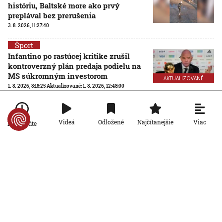
históriu, Baltské more ako prvý
preplával bez prerušenia
3. 8. 2026, 11:27:40
Šport
Infantino po rastúcej kritike zrušil
kontroverzný plán predaja podielu na
MS súkromným investorom
AKTUALIZOVANÉ
1. 8. 2026, 8:18:25
Aktualizované:
1. 8. 2026, 12:48:00
Šport
Futbalové MS so 64 účastníkmi? FIFA
Viac
Videá
Odložené
Najčítanejšie
Po minúte
hľadá nezávislú spoločnosť na
posúdenie rozšírenia turnaja
31. 7. 2026, 15:02:04
Šport
Ďaloga chce vrátiť Zvolen tam, kam
patrí: Verím, že všetci pôjdeme za
jedným cieľom
31. 7. 2026, 14:01:31