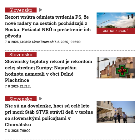
Slovensko
Rezort vnútra odmieta tvrdenia PS, že
nové radary na cestách pochádzajú z
Ruska. Požiadal NBÚ o prešetrenie ich
AKTUALIZOVANÉ
pôvodu
7. 8. 2026, 13:08:52
Aktualizované:
7. 8. 2026, 19:12:00
Slovensko
Slovenský teplotný rekord je rekordom
celej strednej Európy: Najvyššiu
hodnotu namerali v obci Dolné
Plachtince
7. 8. 2026, 12:32:51
Slovensko
Nie sú na dovolenke, hoci sú celé leto
pri mori: Štáb STVR strávil deň v teréne
so slovenskými policajtami v
Chorvátsku
7. 8. 2026, 7:00:00