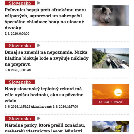
Slovensko
Poľovníci bojujú proti africkému moru
ošípaných, agrorezort im zabezpečil
špeciálne chladiace boxy na ulovené
diviaky
7. 8. 2026, 6:00:00
Slovensko
Dunaj sa zmenil na nepoznanie. Nízka
hladina blokuje lode a zvyšuje náklady
na prepravu
6. 8. 2026, 19:09:48
Slovensko
Nový slovenský teplotný rekord má
ešte vyššiu hodnotu, ako sa pôvodne
zdalo
AKTUALIZOVANÉ
6. 8. 2026, 14:59:28
Aktualizované:
6. 8. 2026, 16:57:00
Slovensko
Národné parky, ktoré prešli zonáciou,
preberajú vlastníctvo lesov. Ministri