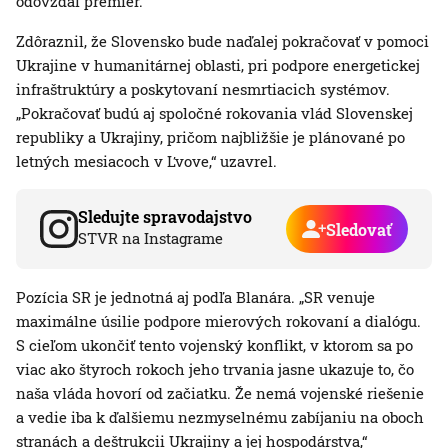
odovzdal premiér.
Zdôraznil, že Slovensko bude naďalej pokračovať v pomoci
Ukrajine v humanitárnej oblasti, pri podpore energetickej
infraštruktúry a poskytovaní nesmrtiacich systémov.
„Pokračovať budú aj spoločné rokovania vlád Slovenskej
republiky a Ukrajiny, pričom najbližšie je plánované po
letných mesiacoch v Ľvove,“ uzavrel.
Sledujte spravodajstvo
Sledovať
STVR na Instagrame
Pozícia SR je jednotná aj podľa Blanára. „SR venuje
maximálne úsilie podpore mierových rokovaní a dialógu.
S cieľom ukončiť tento vojenský konflikt, v ktorom sa po
viac ako štyroch rokoch jeho trvania jasne ukazuje to, čo
naša vláda hovorí od začiatku. Že nemá vojenské riešenie
a vedie iba k ďalšiemu nezmyselnému zabíjaniu na oboch
stranách a deštrukcii Ukrajiny a jej hospodárstva,“