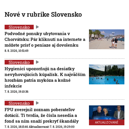
Nové v rubrike Slovensko
Slovensko
Podvodné ponuky ubytovania v
Chorvátsku: Pár kliknutí na internete a
môžete prísť o peniaze aj dovolenku
8. 8. 2026, 10:51:49
Slovensko
Hygienici upozorňujú na desiatky
nevyhovujúcich kúpalísk. K najväčším
hrozbám patria mykóza a kožné
infekcie
7. 8. 2026, 19:10:36
Slovensko
FPU zverejnil zoznam poberateľov
dotácií. Tí tvrdia, že čísla nesedia a
fond sa ním snaží prekryť škandály
AKTUALIZOVANÉ
7. 8. 2026, 18:15:46
Aktualizované:
7. 8. 2026, 19:29:00