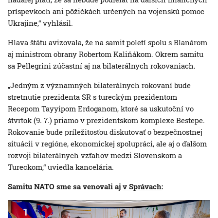
príspevkoch ani pôžičkách určených na vojenskú pomoc
Ukrajine,“ vyhlásil.
Hlava štátu avizovala, že na samit poletí spolu s Blanárom
aj ministrom obrany Robertom Kaliňákom. Okrem samitu
sa Pellegrini zúčastní aj na bilaterálnych rokovaniach.
„Jedným z významných bilaterálnych rokovaní bude
stretnutie prezidenta SR s tureckým prezidentom
Recepom Tayyipom Erdoganom, ktoré sa uskutoční vo
štvrtok (9. 7.) priamo v prezidentskom komplexe Bestepe.
Rokovanie bude príležitosťou diskutovať o bezpečnostnej
situácii v regióne, ekonomickej spolupráci, ale aj o ďalšom
rozvoji bilaterálnych vzťahov medzi Slovenskom a
Tureckom,“ uviedla kancelária.
Samitu NATO sme sa venovali aj
v Správach
: