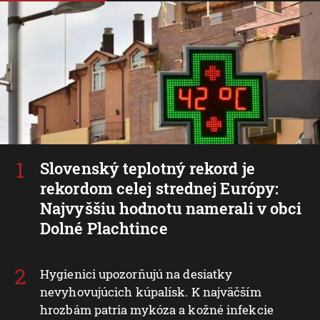
Slovenský teplotný rekord je
rekordom celej strednej Európy:
Najvyššiu hodnotu namerali v obci
Dolné Plachtince
Hygienici upozorňujú na desiatky
nevyhovujúcich kúpalísk. K najväčším
hrozbám patria mykóza a kožné infekcie