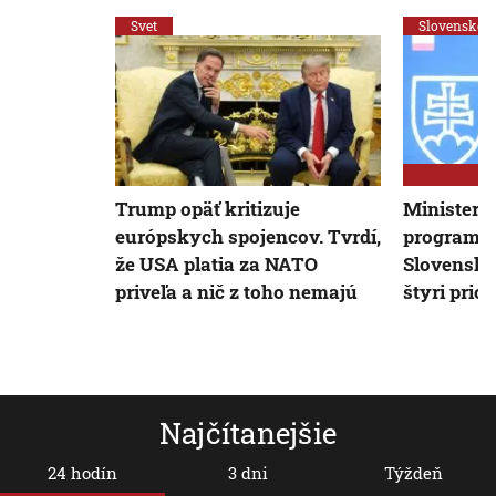
Svet
Slovensko
Trump opäť kritizuje
Minister J
európskych spojencov. Tvrdí,
program p
že USA platia za NATO
Slovenska
priveľa a nič z toho nemajú
štyri prior
Najčítanejšie
24 hodín
3 dni
Týždeň