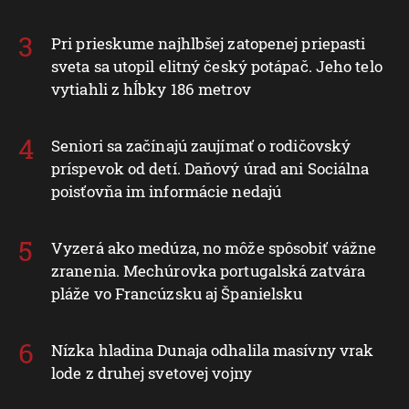
Pri prieskume najhlbšej zatopenej priepasti
sveta sa utopil elitný český potápač. Jeho telo
vytiahli z hĺbky 186 metrov
Seniori sa začínajú zaujímať o rodičovský
príspevok od detí. Daňový úrad ani Sociálna
poisťovňa im informácie nedajú
Vyzerá ako medúza, no môže spôsobiť vážne
zranenia. Mechúrovka portugalská zatvára
pláže vo Francúzsku aj Španielsku
Nízka hladina Dunaja odhalila masívny vrak
lode z druhej svetovej vojny