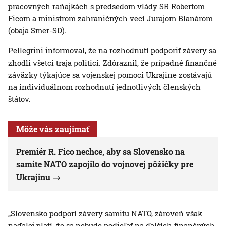
pracovných raňajkách s predsedom vlády SR Robertom
Ficom a ministrom zahraničných vecí Jurajom Blanárom
(obaja Smer-SD).
Pellegrini informoval, že na rozhodnutí podporiť závery sa
zhodli všetci traja politici. Zdôraznil, že prípadné finančné
záväzky týkajúce sa vojenskej pomoci Ukrajine zostávajú
na individuálnom rozhodnutí jednotlivých členských
štátov.
Môže vás zaujímať
Premiér R. Fico nechce, aby sa Slovensko na
samite NATO zapojilo do vojnovej pôžičky pre
Ukrajinu
„Slovensko podporí závery samitu NATO, zároveň však
naďalej platí, že sa nebude podieľať na ďalších finančných