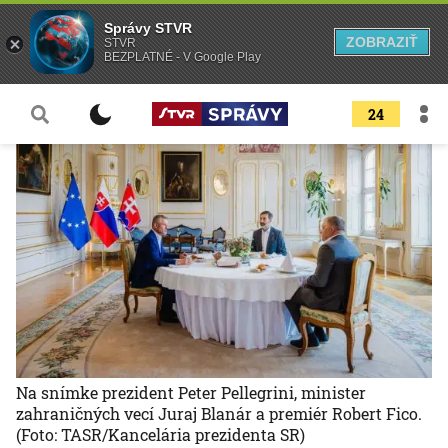
Správy STVR
ZOBRAZIŤ
STVR
BEZPLATNÉ - V Google Play
24
Na snímke prezident Peter Pellegrini, minister
zahraničných vecí Juraj Blanár a premiér Robert Fico.
(Foto: TASR/Kancelária prezidenta SR)