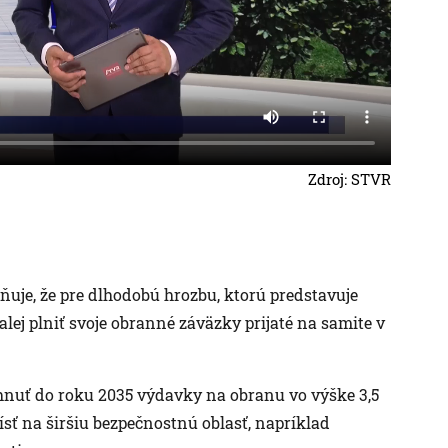
Zdroj: STVR
ňuje, že pre dlhodobú hrozbu, ktorú predstavuje
lej plniť svoje obranné záväzky prijaté na samite v
hnuť do roku 2035 výdavky na obranu vo výške 3,5
ísť na širšiu bezpečnostnú oblasť, napríklad