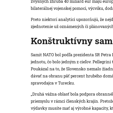
zvyšných zhruba 40 miliárd eur majú eur
bilaterálnej vojenskej pomoci, výcviku, dod
Preto niektorí analytici upozorňujú, že nejd
zjednotenie už oznámených či plánovanýc
Konštruktívny sam
Samit NATO bol podľa prezidenta SR Petra 
jednotu, čo bolo jedným z cieľov. Pellegrini
Poukázal na to, že Slovensko nemalo žiad
dávať na obranu päť percent hrubého domá
spravodajca v Turecku.
„Druhá vážna oblasť bola podpora obrannéh
priemyslu v rámci členských krajín. Preto
výdavky musíte mať aj výrobné kapacity, kt