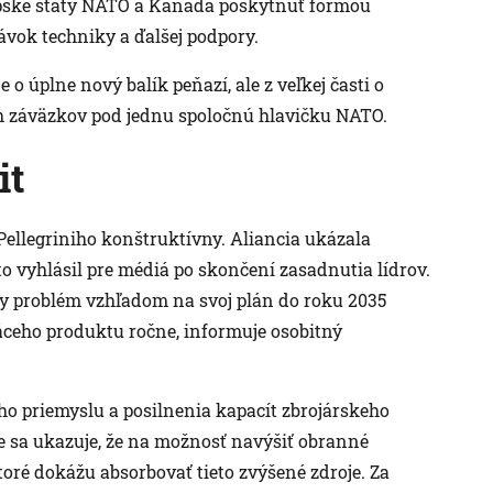
ópske štáty NATO a Kanada poskytnúť formou
ávok techniky a ďalšej podpory.
e o úplne nový balík peňazí, ale z veľkej časti o
h záväzkov pod jednu spoločnú hlavičku NATO.
it
Pellegriniho konštruktívny. Aliancia ukázala
 to vyhlásil pre médiá po skončení zasadnutia lídrov.
ny problém vzhľadom na svoj plán do roku 2035
ceho produktu ročne, informuje osobitný
o priemyslu a posilnenia kapacít zbrojárskeho
že sa ukazuje, že na možnosť navýšiť obranné
oré dokážu absorbovať tieto zvýšené zdroje. Za