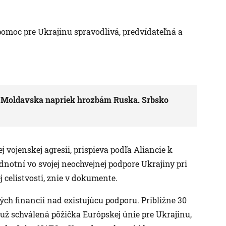
omoc pre Ukrajinu spravodlivá, predvídateľná a
a Moldavska napriek hrozbám Ruska. Srbsko
j vojenskej agresii, prispieva podľa Aliancie k
ednotní vo svojej neochvejnej podpore Ukrajiny pri
 celistvosti, znie v dokumente.
ých financií nad existujúcu podporu. Približne 30
 už schválená pôžička Európskej únie pre Ukrajinu,