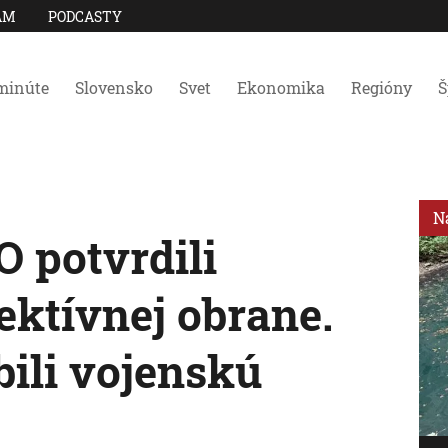
AM
PODCASTY
minúte
Slovensko
Svet
Ekonomika
Regióny
Š
N
 potvrdili
ektívnej obrane.
bili vojenskú