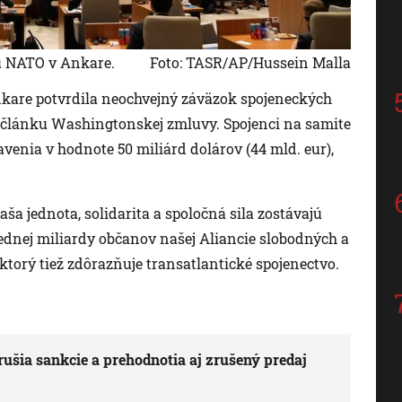
tu NATO v Ankare.
Foto: TASR/AP/Hussein Malla
kare potvrdila neochvejný záväzok spojeneckých
o článku Washingtonskej zmluvy. Spojenci na samite
enia v hodnote 50 miliárd dolárov (44 mld. eur),
ša jednota, solidarita a spoločná sila zostávajú
jednej miliardy občanov našej Aliancie slobodných a
torý tiež zdôrazňuje transatlantické spojenectvo.
rušia sankcie a prehodnotia aj zrušený predaj