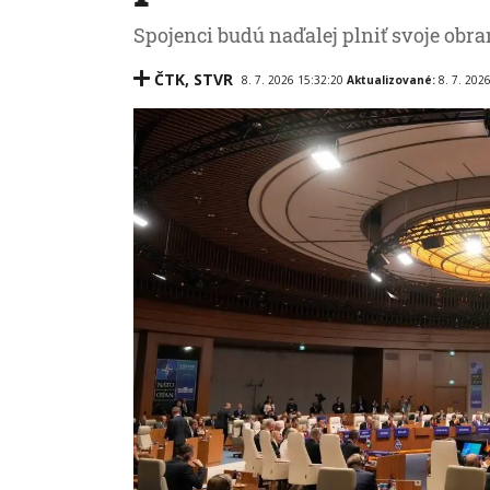
Spojenci budú naďalej plniť svoje obr
ČTK
,
STVR
8. 7. 2026 15:32:20
Aktualizované:
8. 7. 202