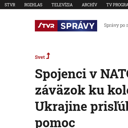
STVR
ROZHLAS
TELEVÍZIA
ARCHÍV
TV PROGR
Správy po 
Svet
Spojenci v NATO
záväzok ku kol
Ukrajine prisľú
pomoc