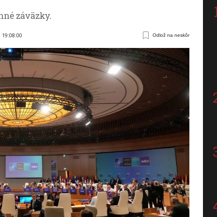
anné záväzky.
6 19:08:00
Odlož na neskôr