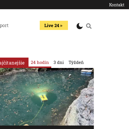
Kontakt
port
Live 24
24 hodín
3 dni
Týždeň
ajčítanejšie