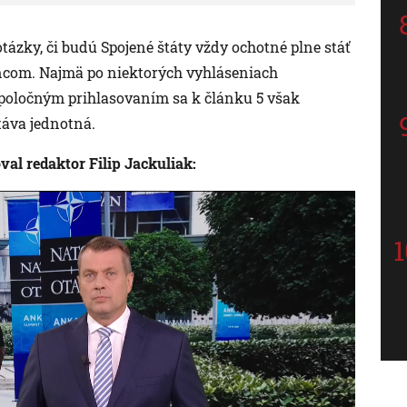
tázky, či budú Spojené štáty vždy ochotné plne stáť
ncom. Najmä po niektorých vyhláseniach
poločným prihlasovaním sa k článku 5 však
táva jednotná.
l redaktor Filip Jackuliak: