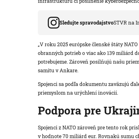
infraštruktúru či posilnenie kyberbezpečno
Sledujte spravodajstvo
STVR na I
„V roku 2025 európske členské štáty NATO 
obranných potrieb o viac ako 139 miliárd do
potrebujeme. Zároveň posilňujú našu priemy
samitu v Ankare.
Spojenci sa podľa dokumentu zaväzujú ďalej
priemyslom na urýchlení inovácií.
Podpora pre Ukraji
Spojenci z NATO zároveň pre tento rok pris
v hodnote 70 miliárd eur. Rovnakú sumu ch