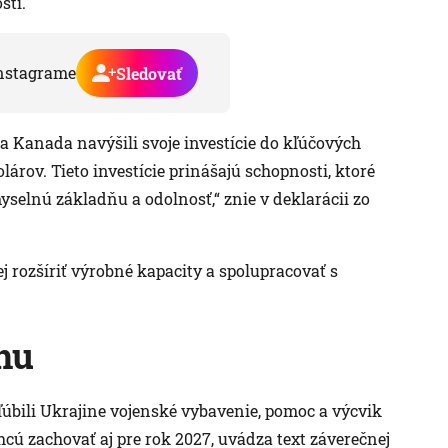
sti.
nstagrame
Sledovať
a Kanada navýšili svoje investície do kľúčových
lárov. Tieto investície prinášajú schopnosti, ktoré
selnú základňu a odolnosť,“ znie v deklarácii zo
 rozšíriť výrobné kapacity a spolupracovať s
nu
ľúbili Ukrajine vojenské vybavenie, pomoc a výcvik
cú zachovať aj pre rok 2027, uvádza text záverečnej