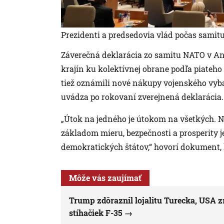
Prezidenti a predsedovia vlád počas sami
Záverečná deklarácia zo samitu NATO v An
krajín ku kolektívnej obrane podľa piateh
tiež oznámili nové nákupy vojenského vybav
uvádza po rokovaní zverejnená deklarácia.
„Útok na jedného je útokom na všetkých. Na
základom mieru, bezpečnosti a prosperity 
demokratických štátov,“ hovorí dokument, k
Môže vás zaujímať
Trump zdôraznil lojalitu Turecka, USA z
stíhačiek F-35