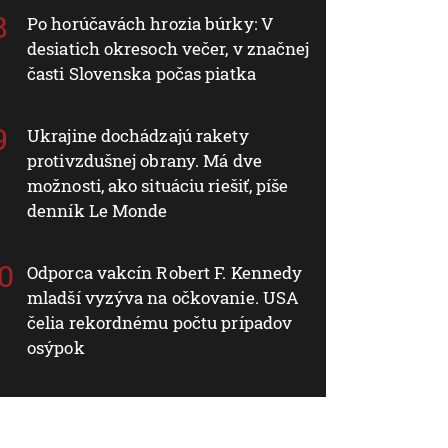
Po horúčavách hrozia búrky: V
desiatich okresoch večer, v značnej
časti Slovenska počas piatka
Ukrajine dochádzajú rakety
protivzdušnej obrany. Má dve
možnosti, ako situáciu riešiť, píše
denník Le Monde
Odporca vakcín Robert F. Kennedy
mladší vyzýva na očkovanie. USA
čelia rekordnému počtu prípadov
osýpok