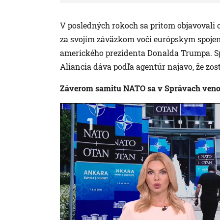
V posledných rokoch sa pritom objavovali o
za svojím záväzkom voči európskym spoje
amerického prezidenta Donalda Trumpa. S
Aliancia dáva podľa agentúr najavo, že zos
Záverom samitu NATO sa v Správach venova