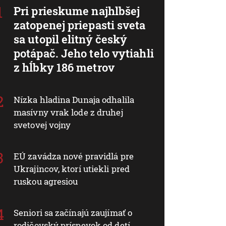
Pri prieskume najhlbšej
zatopenej priepasti sveta
sa utopil elitný český
potápač. Jeho telo vytiahli
z hĺbky 186 metrov
Nízka hladina Dunaja odhalila
masívny vrak lode z druhej
svetovej vojny
EÚ zavádza nové pravidlá pre
Ukrajincov, ktorí utiekli pred
ruskou agresiou
Seniori sa začínajú zaujímať o
rodičovský príspevok od detí.