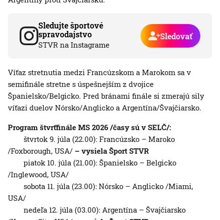
Sledujte športové
spravodajstvo
Sledovať
STVR na Instagrame
Víťaz stretnutia medzi Francúzskom a Marokom sa v
semifinále stretne s úspešnejším z dvojice
Španielsko/Belgicko. Pred bránami finále si zmerajú sily
víťazi duelov Nórsko/Anglicko a Argentína/Švajčiarsko.
Program štvrťfinále MS 2026 /časy sú v SELČ/:
štvrtok 9. júla (22.00): Francúzsko – Maroko
/Foxborough, USA/
– vysiela Šport STVR
piatok 10. júla (21.00): Španielsko – Belgicko
/Inglewood, USA/
sobota 11. júla (23.00): Nórsko – Anglicko /Miami,
USA/
nedeľa 12. júla (03.00): Argentína – Švajčiarsko