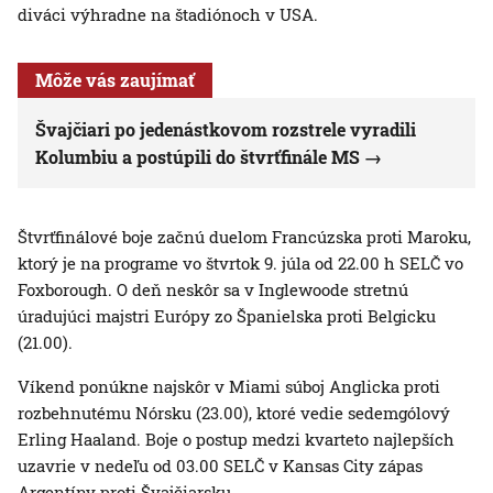
diváci výhradne na štadiónoch v USA.
Môže vás zaujímať
Švajčiari po jedenástkovom rozstrele vyradili
Kolumbiu a postúpili do štvrťfinále MS
Štvrťfinálové boje začnú duelom Francúzska proti Maroku,
ktorý je na programe vo štvrtok 9. júla od 22.00 h SELČ vo
Foxborough. O deň neskôr sa v Inglewoode stretnú
úradujúci majstri Európy zo Španielska proti Belgicku
(21.00).
Víkend ponúkne najskôr v Miami súboj Anglicka proti
rozbehnutému Nórsku (23.00), ktoré vedie sedemgólový
Erling Haaland. Boje o postup medzi kvarteto najlepších
uzavrie v nedeľu od 03.00 SELČ v Kansas City zápas
Argentíny proti Švajčiarsku.