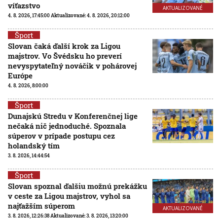
víťazstvo
AKTUALIZOVANÉ
4. 8. 2026, 17:45:00
Aktualizované:
4. 8. 2026, 20:12:00
Šport
Slovan čaká ďalší krok za Ligou
majstrov. Vo Švédsku ho preverí
nevyspytateľný nováčik v pohárovej
Európe
4. 8. 2026, 8:00:00
Šport
Dunajskú Stredu v Konferenčnej lige
nečaká nič jednoduché. Spoznala
súperov v prípade postupu cez
holandský tím
3. 8. 2026, 14:44:54
Šport
Slovan spoznal ďalšiu možnú prekážku
v ceste za Ligou majstrov, vyhol sa
najťažším súperom
AKTUALIZOVANÉ
3. 8. 2026, 12:26:38
Aktualizované:
3. 8. 2026, 13:20:00