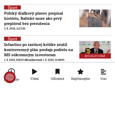
Šport
Poľský diaľkový plavec prepísal
históriu, Baltské more ako prvý
preplával bez prerušenia
3. 8. 2026, 11:27:40
Šport
Infantino po rastúcej kritike zrušil
kontroverzný plán predaja podielu na
MS súkromným investorom
AKTUALIZOVANÉ
1. 8. 2026, 8:18:25
Aktualizované:
1. 8. 2026, 12:48:00
Šport
Futbalové MS so 64 účastníkmi? FIFA
Viac
Videá
Odložené
Najčítanejšie
Po minúte
hľadá nezávislú spoločnosť na
posúdenie rozšírenia turnaja
31. 7. 2026, 15:02:04
Šport
Ďaloga chce vrátiť Zvolen tam, kam
patrí: Verím, že všetci pôjdeme za