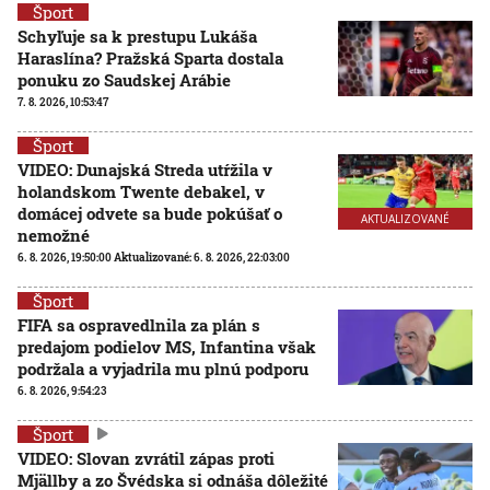
Šport
Schyľuje sa k prestupu Lukáša
Haraslína? Pražská Sparta dostala
ponuku zo Saudskej Arábie
7. 8. 2026, 10:53:47
Šport
VIDEO: Dunajská Streda utŕžila v
holandskom Twente debakel, v
domácej odvete sa bude pokúšať o
AKTUALIZOVANÉ
nemožné
6. 8. 2026, 19:50:00
Aktualizované:
6. 8. 2026, 22:03:00
Šport
FIFA sa ospravedlnila za plán s
predajom podielov MS, Infantina však
podržala a vyjadrila mu plnú podporu
6. 8. 2026, 9:54:23
Šport
VIDEO: Slovan zvrátil zápas proti
Mjällby a zo Švédska si odnáša dôležité