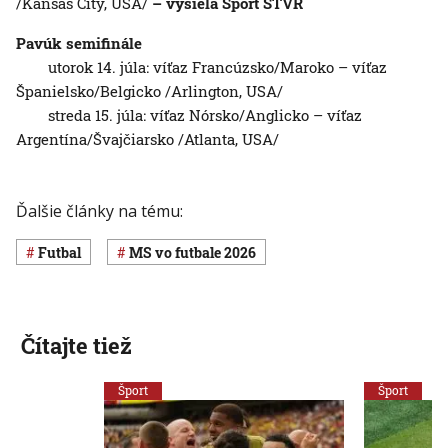
/Kansas City, USA/
– vysiela Šport STVR
Pavúk semifinále
utorok 14. júla: víťaz Francúzsko/Maroko – víťaz
Španielsko/Belgicko /Arlington, USA/
streda 15. júla: víťaz Nórsko/Anglicko – víťaz
Argentína/Švajčiarsko /Atlanta, USA/
Ďalšie články na tému:
Futbal
MS vo futbale 2026
Čítajte tiež
Šport
Šport