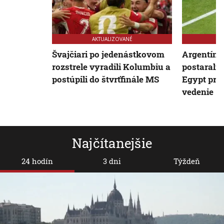
AKTUALIZOVANÉ
Švajčiari po jedenástkovom
Argentínsk
rozstrele vyradili Kolumbiu a
postarali 
postúpili do štvrťfinále MS
Egypt pre
vedenie
Najčítanejšie
24 hodín
3 dni
Týždeň