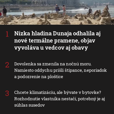
Nízka hladina Dunaja odhalila aj
nové termálne pramene, objav
vyvoláva u vedcov aj obavy
Dovolenka sa zmenila na nočnú moru.
Namiesto oddychu prišli štípance, neporiadok
a podozrenie na ploštice
Chcete klimatizáciu, ale bývate v bytovke?
Rozhodnutie vlastníka nestačí, potrebný je aj
súhlas susedov