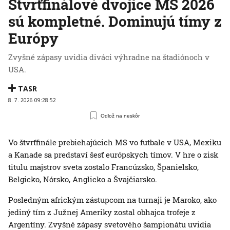
Štvrťfinálové dvojice MS 2026
sú kompletné. Dominujú tímy z
Európy
Zvyšné zápasy uvidia diváci výhradne na štadiónoch v
USA.
TASR
8. 7. 2026 09:28:52
Odlož na neskôr
Vo štvrťfinále prebiehajúcich MS vo futbale v USA, Mexiku
a Kanade sa predstaví šesť európskych tímov. V hre o zisk
titulu majstrov sveta zostalo Francúzsko, Španielsko,
Belgicko, Nórsko, Anglicko a Švajčiarsko.
Posledným africkým zástupcom na turnaji je Maroko, ako
jediný tím z Južnej Ameriky zostal obhajca trofeje z
Argentíny. Zvyšné zápasy svetového šampionátu uvidia