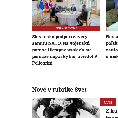
AKTUALIZOVANÉ
Slovensko podporí závery
Rusko
samitu NATO. Na vojenskú
poľsk
pomoc Ukrajine však ďalšie
zaúto
peniaze neposkytne, uviedol P.
o nie
Pellegrini
Nové v rubrike Svet
Svet
Z ku