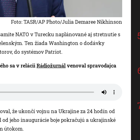
Foto: TASR/AP Photo/Julia Demaree Nikhinson
amite NATO v Turecku naplánované aj stretnutie s
lenským. Ten žiada Washington o dodávky
torov, do systémov Patriot.
ho sa v relácii
Rádiožurnál
venoval spravodajca
val, že ukončí vojnu na Ukrajine za 24 hodín od
 od jeho inaugurácie boje pokračujú a ukrajinské
ým útokom.