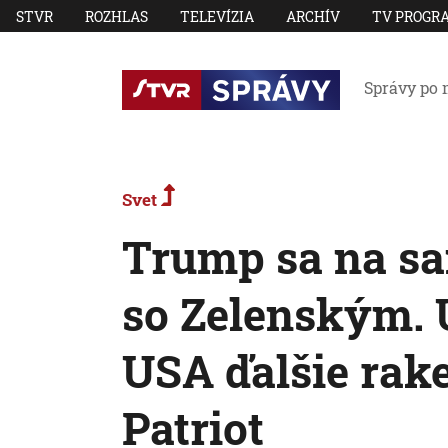
STVR
ROZHLAS
TELEVÍZIA
ARCHÍV
TV PROGR
Správy po 
Svet
Trump sa na sa
so Zelenským. 
USA ďalšie rak
Patriot