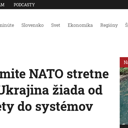
AM
PODCASTY
minúte
Slovensko
Svet
Ekonomika
Regióny
Š
N
mite NATO stretne
Ukrajina žiada od
ety do systémov