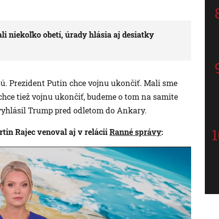
i niekoľko obetí, úrady hlásia aj desiatky
jú. Prezident Putin chce vojnu ukončiť. Mali sme
 chce tiež vojnu ukončiť, budeme o tom na samite
 vyhlásil Trump pred odletom do Ankary.
in Rajec venoval aj v relácii
Ranné správy
: