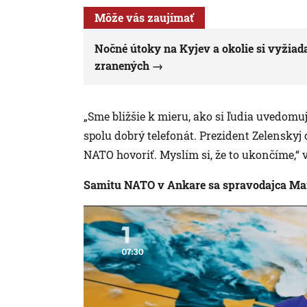
Môže vás zaujímať
Nočné útoky na Kyjev a okolie si vyžiadal
zranených
„Sme bližšie k mieru, ako si ľudia uvedomu
spolu dobrý telefonát. Prezident Zelenskyj
NATO hovoriť. Myslím si, že to ukončíme,“
Samitu NATO v Ankare sa spravodajca Mart