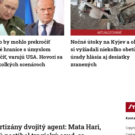
AKTUALIZOVANÉ
 by mohlo prekročiť
Nočné útoky na Kyjev a o
é hranice s úmyslom
si vyžiadali niekoľko obetí
čiť, varujú USA. Hovorí sa
úrady hlásia aj desiatky
koľkých scenároch
zranených
Konta
rtizány dvojitý agent: Mata Hari,
Copyri
Cookie