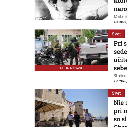
ktor
naro
Mata Ha
7. 8. 2026
Svet
Pri 
sede
učit
seb
AKTUALIZOVANÉ
Strelec
7. 8. 2026
Svet
Nie 
pri 
so s