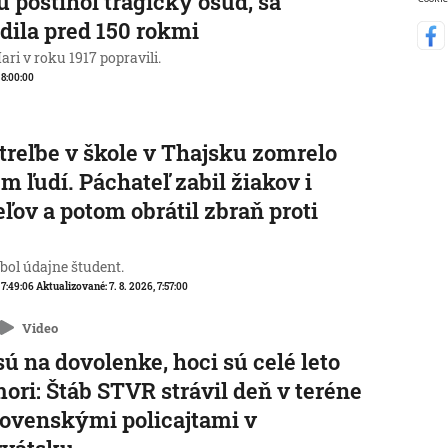
ú postihol tragický osud, sa
dila pred 150 rokmi
ri v roku 1917 popravili.
, 8:00:00
streľbe v škole v Thajsku zomrelo
m ľudí. Páchateľ zabil žiakov i
eľov a potom obrátil zbraň proti
e
 bol údajne študent.
, 7:49:06
Aktualizované:
7. 8. 2026, 7:57:00
Video
sú na dovolenke, hoci sú celé leto
mori: Štáb STVR strávil deň v teréne
lovenskými policajtami v