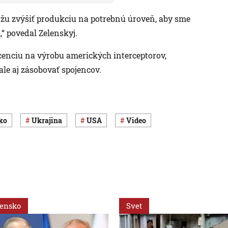
žu zvýšiť produkciu na potrebnú úroveň, aby sme
“ povedal Zelenskyj.
licenciu na výrobu amerických interceptorov,
ale aj zásobovať spojencov.
sko
Ukrajina
USA
Video
vensko
Svet