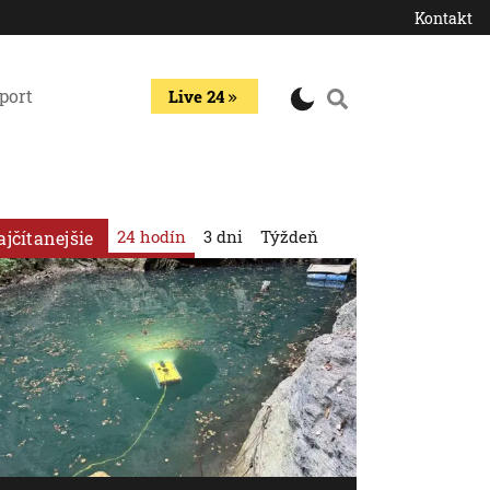
Kontakt
port
Live 24
24 hodín
3 dni
Týždeň
ajčítanejšie