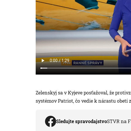
Zelenskyj sa v Kyjeve posťažoval, že prot
systémov Patriot, čo vedie k nárastu obetí z
Sledujte spravodajstvo
STVR na F