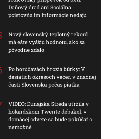
Daňový úrad ani Sociálna
poisťovňa im informácie nedajú
Nový slovenský teplotný rekord
má ešte vyššiu hodnotu, ako sa
pôvodne zdalo
Po horúčavách hrozia búrky: V
desiatich okresoch večer, v značnej
časti Slovenska počas piatka
VIDEO: Dunajská Streda utŕžila v
holandskom Twente debakel, v
domácej odvete sa bude pokúšať o
nemožné