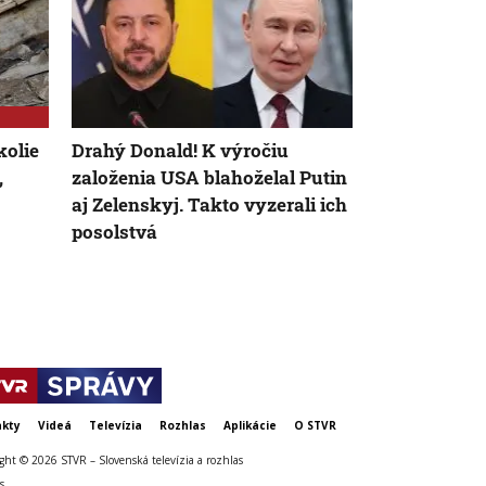
kolie
Drahý Donald! K výročiu
Ukrajina opä
,
založenia USA blahoželal Putin
Podľa Zelen
aj Zelenskyj. Takto vyzerali ich
ropné zariad
posolstvá
Petrohradu
kty
Videá
Televízia
Rozhlas
Aplikácie
O STVR
ght © 2026 STVR – Slovenská televízia a rozhlas
s