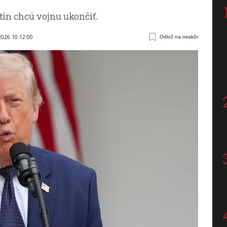
utin chcú vojnu ukončiť.
 2026 10:12:00
Odlož na neskôr