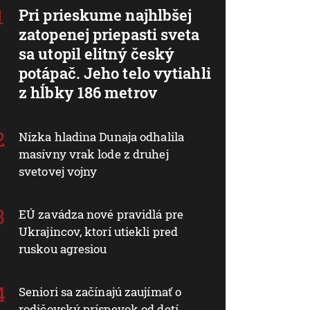
Pri prieskume najhlbšej
zatopenej priepasti sveta
sa utopil elitný český
potápač. Jeho telo vytiahli
z hĺbky 186 metrov
Nízka hladina Dunaja odhalila
masívny vrak lode z druhej
svetovej vojny
EÚ zavádza nové pravidlá pre
Ukrajincov, ktorí utiekli pred
ruskou agresiou
Seniori sa začínajú zaujímať o
rodičovský príspevok od detí.