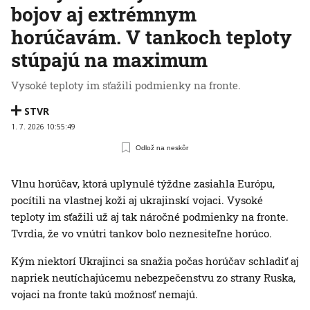
bojov aj extrémnym
horúčavám. V tankoch teploty
stúpajú na maximum
Vysoké teploty im sťažili podmienky na fronte.
STVR
1. 7. 2026 10:55:49
Odlož na neskôr
Vlnu horúčav, ktorá uplynulé týždne zasiahla Európu,
pocítili na vlastnej koži aj ukrajinskí vojaci. Vysoké
teploty im sťažili už aj tak náročné podmienky na fronte.
Tvrdia, že vo vnútri tankov bolo neznesiteľne horúco.
Kým niektorí Ukrajinci sa snažia počas horúčav schladiť aj
napriek neutíchajúcemu nebezpečenstvu zo strany Ruska,
vojaci na fronte takú možnosť nemajú.