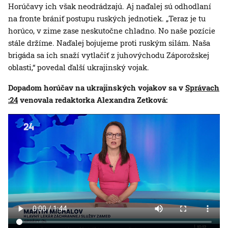
Horúčavy ich však neodrádzajú. Aj naďalej sú odhodlaní
na fronte brániť postupu ruských jednotiek. „Teraz je tu
horúco, v zime zase neskutočne chladno. No naše pozície
stále držíme. Naďalej bojujeme proti ruským silám. Naša
brigáda sa ich snaží vytlačiť z juhovýchodu Záporožskej
oblasti,“ povedal ďalší ukrajinský vojak.
Dopadom horúčav na ukrajinských vojakov sa v
Správach
:24
venovala redaktorka Alexandra Zetková: