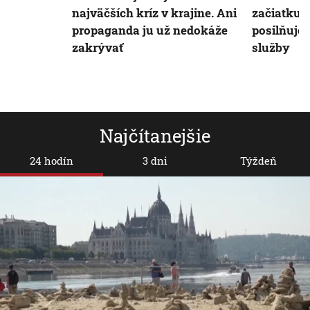
najväčších kríz v krajine. Ani
začiatku 
propaganda ju už nedokáže
posilňuje
zakrývať
služby
Najčítanejšie
24 hodín
3 dni
Týždeň