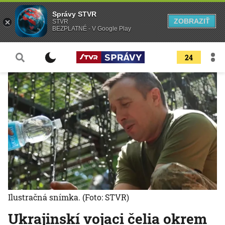
Správy STVR
ZOBRAZIŤ
STVR
BEZPLATNÉ - V Google Play
24
Ilustračná snímka.
(Foto: STVR)
Ukrajinskí vojaci čelia okrem