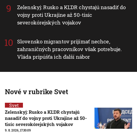
Zelenskyj: Rusko a KĽDR chystajú nasadiť do
vojny proti Ukrajine až 50-tisíc
severokórejských vojakov
Slovensko migrantov prijímať nechce,
zahraničných pracovníkov však potrebuje.
Vláda pripúšťa ich ďalší nábor
Nové v rubrike Svet
Svet
Zelenskyj: Rusko a KĽDR chystajú
nasadiť do vojny proti Ukrajine až 50-
tisíc severokórejských vojakov
9. 8. 2026, 17:30:09