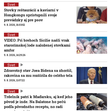
Svet
Stovky reštaurácií a kaviarní v
Hongkongu sprístupnili svoje
prevádzky aj pre psov
9. 8. 2026, 16:03:52
Svet
VIDEO: Pri brehoch Sicílie našli vrak
starorímskej lode naloženej stovkami
amfor
9. 8. 2026, 14:29:26
Svet
Zdravotný stav Joea Bidena sa zhoršil,
rakovina sa mu rozšírila do celého tela
9. 8. 2026, 11:07:22
Svet
Trdelník patrí k Maďarsku, aj keď jeho
pôvod je inde. Na Balatone ho pečú
podľa pôvodného receptu, no radi