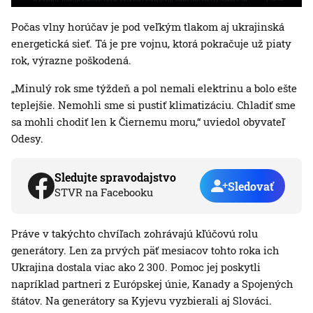
Počas vlny horúčav je pod veľkým tlakom aj ukrajinská
energetická sieť. Tá je pre vojnu, ktorá pokračuje už piaty
rok, výrazne poškodená.
„Minulý rok sme týždeň a pol nemali elektrinu a bolo ešte
teplejšie. Nemohli sme si pustiť klimatizáciu. Chladiť sme
sa mohli chodiť len k Čiernemu moru,“ uviedol obyvateľ
Odesy.
Sledujte spravodajstvo
Sledovať
STVR na Facebooku
Práve v takýchto chvíľach zohrávajú kľúčovú rolu
generátory. Len za prvých päť mesiacov tohto roka ich
Ukrajina dostala viac ako 2 300. Pomoc jej poskytli
napríklad partneri z Európskej únie, Kanady a Spojených
štátov. Na generátory sa Kyjevu vyzbierali aj Slováci.