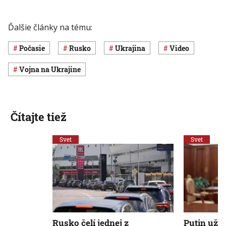
Ďalšie články na tému:
Počasie
Rusko
Ukrajina
Video
vojna na Ukrajine
Čítajte tiež
Svet
Svet
Rusko čelí jednej z
Putin už š