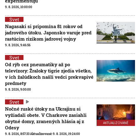
experimentujú
9. 8. 2026, 10:00:00
Svet
Nagasaki si pripomína 81 rokov od
jadrového útoku. Japonsko varuje pred
rastúcim rizikom jadrovej vojny
9. 8. 2026, 9:46:56
Svet
Od rýb cez pneumatiky až po
televízory: Žraloky tigrie zjedia všetko,
v ich žalúdkoch našli vedci prekvapivé
predmety
9. 8. 2026, 9:00:00
Svet
Nočné ruské útoky na Ukrajinu si
vyžiadali obete. V Charkove zasiahli
obytné domy, zranených hlásia aj z
AKTUALIZOVANÉ
Odesy
9. 8. 2026, 8:57:33
Aktualizované:
9. 8. 2026, 19:24:00