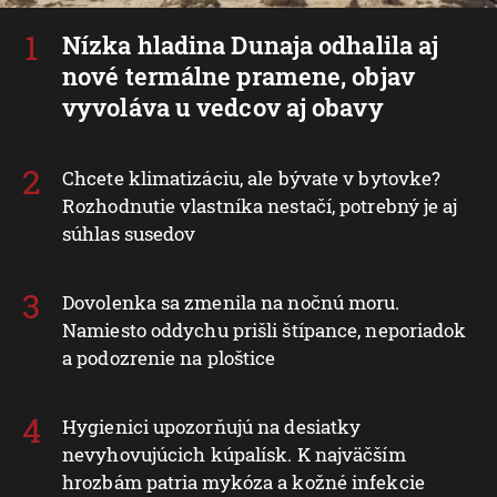
Nízka hladina Dunaja odhalila aj
nové termálne pramene, objav
vyvoláva u vedcov aj obavy
Chcete klimatizáciu, ale bývate v bytovke?
Rozhodnutie vlastníka nestačí, potrebný je aj
súhlas susedov
Dovolenka sa zmenila na nočnú moru.
Namiesto oddychu prišli štípance, neporiadok
a podozrenie na ploštice
Hygienici upozorňujú na desiatky
nevyhovujúcich kúpalísk. K najväčším
hrozbám patria mykóza a kožné infekcie