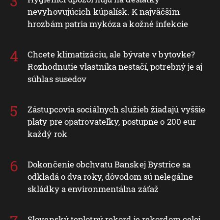
nevyhovujúcich kúpalísk. K najväčším
hrozbám patria mykóza a kožné infekcie
Chcete klimatizáciu, ale bývate v bytovke?
Rozhodnutie vlastníka nestačí, potrebný je aj
súhlas susedov
Zástupcovia sociálnych služieb žiadajú vyššie
platy pre opatrovateľky, postupne o 200 eur
každý rok
Dokončenie obchvatu Banskej Bystrice sa
odkladá o dva roky, dôvodom sú nelegálne
skládky a environmentálna záťaž
Slovenský teplotný rekord je rekordom celej