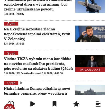
explodoval dron s výbušninami, bol
zrejme ukrajinského pôvodu
8. 8. 2026, 17:52:27
Svet
Na Ukrajine nezostala žiadna
nepoškodená tepelná elektráreň, tvrdí
V. Zelenskyj
8. 8. 2026, 15:34:46
Svet
Vládna TISZA vybrala meno kandidáta
na nového maďarského prezidenta,
jeho zvolenie sa očakáva budúci týždeň
AKTUALIZOVANÉ
8. 8. 2026, 13:51:54
Aktualizované:
8. 8. 2026, 14:49:00
Svet
Nízka hladina Dunaja odhalila aj nové
termálne pramene, objav vyvoláva u
vedcov aj obavy
8. 8. 2026, 11:30:31