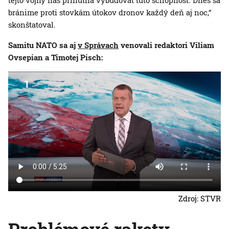
tejto vojny nás prinútila vybudovať túto schopnosť. Dnes sa
bránime proti stovkám útokov dronov každý deň aj noc,“
skonštatoval.
Samitu NATO sa aj
v Správach
venovali redaktori Viliam
Ovsepian a Timotej Pisch:
Zdroj: STVR