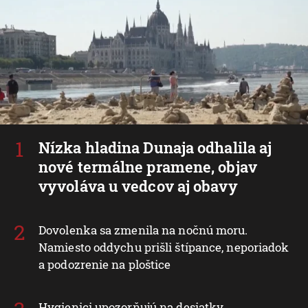
Nízka hladina Dunaja odhalila aj
nové termálne pramene, objav
vyvoláva u vedcov aj obavy
Dovolenka sa zmenila na nočnú moru.
Namiesto oddychu prišli štípance, neporiadok
a podozrenie na ploštice
Hygienici upozorňujú na desiatky