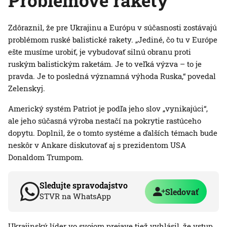
Problémové rakety
Zdôraznil, že pre Ukrajinu a Európu v súčasnosti zostávajú
problémom ruské balistické rakety. „Jediné, čo tu v Európe
ešte musíme urobiť, je vybudovať silnú obranu proti
ruským balistickým raketám. Je to veľká výzva – to je
pravda. Je to posledná významná výhoda Ruska,“ povedal
Zelenskyj.
Americký systém Patriot je podľa jeho slov „vynikajúci“,
ale jeho súčasná výroba nestačí na pokrytie rastúceho
dopytu. Doplnil, že o tomto systéme a ďalších témach bude
neskôr v Ankare diskutovať aj s prezidentom USA
Donaldom Trumpom.
Sledujte spravodajstvo
Sledovať
STVR na WhatsApp
Ukrajinský líder vo svojom prejave tiež vyhlásil, že vstup