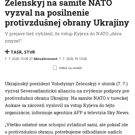
Zelenskyj na samite NATO
vyzval na posilnenie
protivzdušnej obrany Ukrajiny
V prejave tiež vyhlásil, že vstup Kyjeva do NATO „dáva
zmysel“.
TASR
,
STVR
7. 7. 2026 15:09:27
Aktualizované:
7. 7. 2026 19:13:00
Odlož na neskôr
Ukrajinský prezident Volodymyr Zelenskyj v utorok (7. 7.)
vyzval Severoatlantickú alianciu na zvýšenie podpory pre
protivzdušnú obranu Ukrajiny. Na samite NATO v tureckej
Ankare sa zároveň vyslovil za vstup Kyjeva do tejto
organizácie, informuje agentúra AFP a televízia Sky News.
„Všetko ostatné sme schopní zvládnuť sami, ale pokiaľ ide
o protivzdušnú obranu, potrebujeme odhodlanie našich