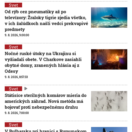
Svet
Od rýb cez pneumatiky až po
televízory: Žraloky tigrie zjedia všetko,
v ich žalúdkoch našli vedci prekvapivé
predmety
9. 8. 2026, 9:00:00
Svet
Nočné ruské útoky na Ukrajinu si
vyžiadali obete. V Charkove zasiahli
obytné domy, zranených hlásia aj z
Odesy
9. 8. 2026, 8:57:33
Svet
Státisíce sterilných komárov mieria do
amerických záhrad. Nová metóda má
bojovať proti nebezpečnému druhu
9. 8. 2026, 7:00:00
Svet
V Bulharsku pri hranici s Rumunskom