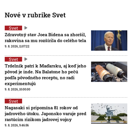
Nové v rubrike Svet
Svet
Zdravotný stav Joea Bidena sa zhoršil,
rakovina sa mu rozšírila do celého tela
9. 8. 2026, 11:07:22
Svet
Trdelník patrí k Maďarsku, aj keď jeho
pôvod je inde. Na Balatone ho pečú
podľa pôvodného receptu, no radi
experimentujú
9. 8. 2026, 10:00:00
Svet
Nagasaki si pripomína 81 rokov od
jadrového útoku. Japonsko varuje pred
rastúcim rizikom jadrovej vojny
9. 8. 2026, 9:46:56