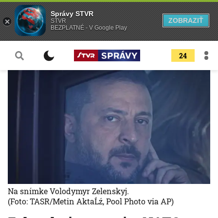
Správy STVR
ZOBRAZIŤ
STVR
BEZPLATNÉ - V Google Play
24
Na snímke Volodymyr Zelenskyj.
(Foto: TASR/Metin AktaĹź, Pool Photo via AP)