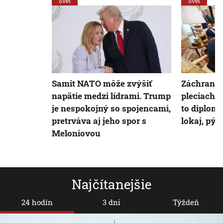
Svet
Svet
Samit NATO môže zvýšiť
Záchrana 
napätie medzi lídrami. Trump
pleciach 
je nespokojný so spojencami,
to diplom
pretrváva aj jeho spor s
lokaj, pýt
Meloniovou
Najčítanejšie
24 hodín
3 dni
Týždeň