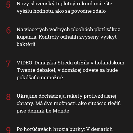
Nový slovenský teplotný rekord má ešte
vyššiu hodnotu, ako sa pôvodne zdalo
Na viacerých vodných plochách platí zákaz
kúpania. Kontroly odhalili zvýšený výskyt
baktérií
VIDEO: Dunajská Streda utŕžila v holandskom
Twente debakel, v domácej odvete sa bude
pokúšať o nemožné
Ukrajine dochádzajú rakety protivzdušnej
obrany. Má dve možnosti, ako situáciu riešiť,
píše denník Le Monde
Po horúčavách hrozia búrky: V desiatich