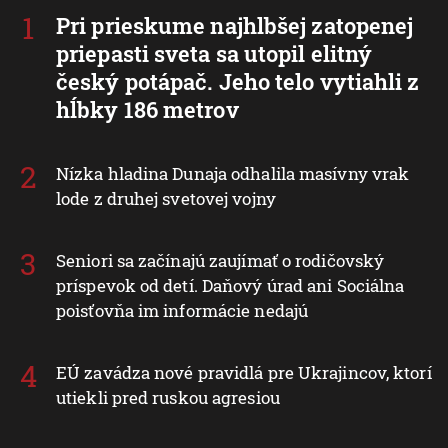
Pri prieskume najhlbšej zatopenej
priepasti sveta sa utopil elitný
český potápač. Jeho telo vytiahli z
hĺbky 186 metrov
Nízka hladina Dunaja odhalila masívny vrak
lode z druhej svetovej vojny
Seniori sa začínajú zaujímať o rodičovský
príspevok od detí. Daňový úrad ani Sociálna
poisťovňa im informácie nedajú
EÚ zavádza nové pravidlá pre Ukrajincov, ktorí
utiekli pred ruskou agresiou