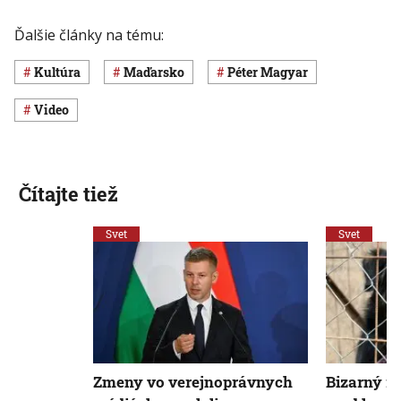
Ďalšie články na tému:
Kultúra
Maďarsko
Péter Magyar
Video
Čítajte tiež
Svet
Svet
Zmeny vo verejnoprávnych
Bizarný r