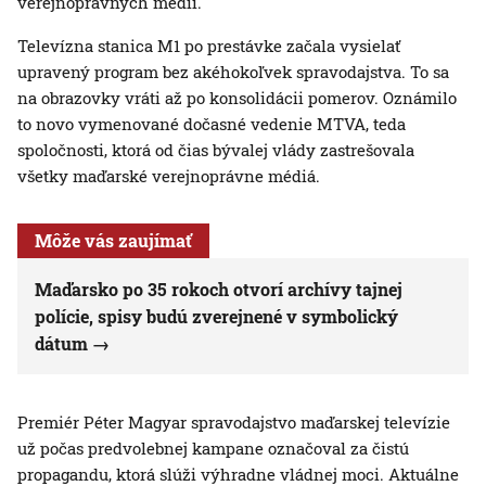
verejnoprávnych médií.
Televízna stanica M1 po prestávke začala vysielať
upravený program bez akéhokoľvek spravodajstva. To sa
na obrazovky vráti až po konsolidácii pomerov. Oznámilo
to novo vymenované dočasné vedenie MTVA, teda
spoločnosti, ktorá od čias bývalej vlády zastrešovala
všetky maďarské verejnoprávne médiá.
Môže vás zaujímať
Maďarsko po 35 rokoch otvorí archívy tajnej
polície, spisy budú zverejnené v symbolický
dátum
Premiér Péter Magyar spravodajstvo maďarskej televízie
už počas predvolebnej kampane označoval za čistú
propagandu, ktorá slúži výhradne vládnej moci. Aktuálne