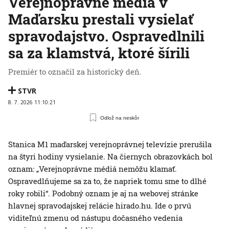
Verejnoprávne médiá v
Maďarsku prestali vysielať
spravodajstvo. Ospravedlnili
sa za klamstvá, ktoré šírili
Premiér to označil za historický deň.
STVR
8. 7. 2026 11:10:21
Odlož na neskôr
Stanica M1 maďarskej verejnoprávnej televízie prerušila
na štyri hodiny vysielanie. Na čiernych obrazovkách bol
oznam: „Verejnoprávne médiá nemôžu klamať.
Ospravedlňujeme sa za to, že napriek tomu sme to dlhé
roky robili“. Podobný oznam je aj na webovej stránke
hlavnej spravodajskej relácie hirado.hu. Ide o prvú
viditeľnú zmenu od nástupu dočasného vedenia