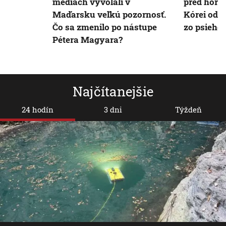
médiách vyvolali v
pred horú
Maďarsku veľkú pozornosť.
Kórei odpo
Čo sa zmenilo po nástupe
zo psieho
Pétera Magyara?
Najčítanejšie
24 hodín
3 dni
Týždeň