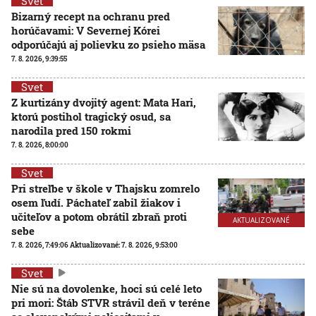
Svet
Bizarný recept na ochranu pred
horúčavami: V Severnej Kórei
odporúčajú aj polievku zo psieho mäsa
7. 8. 2026, 9:39:55
Svet
Z kurtizány dvojitý agent: Mata Hari,
ktorú postihol tragický osud, sa
narodila pred 150 rokmi
7. 8. 2026, 8:00:00
Svet
Pri streľbe v škole v Thajsku zomrelo
osem ľudí. Páchateľ zabil žiakov i
učiteľov a potom obrátil zbraň proti
AKTUALIZOVANÉ
sebe
7. 8. 2026, 7:49:06
Aktualizované:
7. 8. 2026, 9:53:00
Svet
Nie sú na dovolenke, hoci sú celé leto
pri mori: Štáb STVR strávil deň v teréne