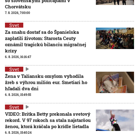
so slovenskými policajtami v
Chorvátsku
7. 8. 2026, 7:00:00
Svet
Za snahu dostať sa do Španielska
zaplatili životom: Starosta Ceuty
oznámil tragickú bilanciu migračnej
krízy
6. 8. 2026, 16:16:47
Svet
Žena v Taliansku omylom vyhodila
žreb s výhrou milión eur. Smetiari ho
hľadali dva dni
6. 8. 2026, 15:49:55
Svet
VIDEO: Britka Betty prekonala svetový
rekord. V 97 rokoch sa stala najstaršou
ženou, ktorá kráčala po krídle lietadla
6. 8. 2026, 15:40:24