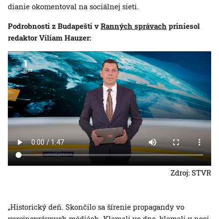
dianie okomentoval na sociálnej sieti.
Podrobnosti z Budapešti v
Ranných správach
priniesol
redaktor Viliam Hauzer:
Zdroj: STVR
„Historický deň. Skončilo sa šírenie propagandy vo
verejnoprávnych médiách. Klamali vo dne, klamali v noci,