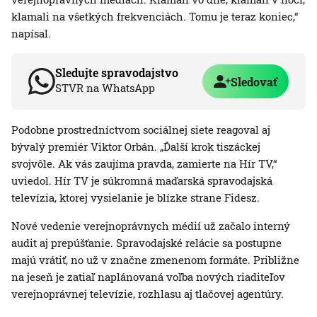
klamali na všetkých frekvenciách. Tomu je teraz koniec,“
napísal.
Sledujte spravodajstvo
Sledovať
STVR na WhatsApp
Podobne prostredníctvom sociálnej siete reagoval aj
bývalý premiér Viktor Orbán. „Ďalší krok tiszáckej
svojvôle. Ak vás zaujíma pravda, zamierte na Hír TV,“
uviedol. Hír TV je súkromná maďarská spravodajská
televízia, ktorej vysielanie je blízke strane Fidesz.
Nové vedenie verejnoprávnych médií už začalo interný
audit aj prepúšťanie. Spravodajské relácie sa postupne
majú vrátiť, no už v značne zmenenom formáte. Približne
na jeseň je zatiaľ naplánovaná voľba nových riaditeľov
verejnoprávnej televízie, rozhlasu aj tlačovej agentúry.