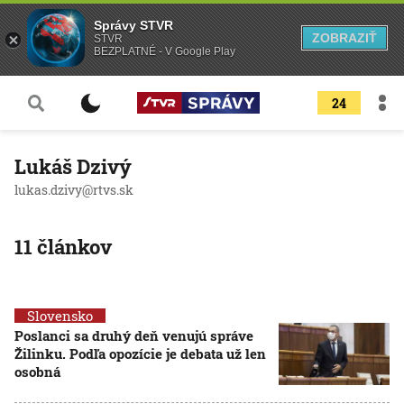
Správy STVR
ZOBRAZIŤ
STVR
BEZPLATNÉ - V Google Play
24
Lukáš Dzivý
lukas.dzivy@rtvs.sk
11 článkov
Slovensko
Poslanci sa druhý deň venujú správe
Žilinku. Podľa opozície je debata už len
osobná