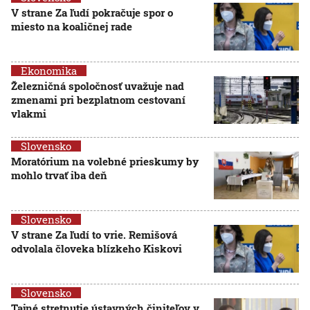
V strane Za ľudí pokračuje spor o
miesto na koaličnej rade
Ekonomika
Železničná spoločnosť uvažuje nad
zmenami pri bezplatnom cestovaní
vlakmi
Slovensko
Moratórium na volebné prieskumy by
mohlo trvať iba deň
Slovensko
V strane Za ľudí to vrie. Remišová
odvolala človeka blízkeho Kiskovi
Slovensko
Tajné stretnutie ústavných činiteľov v