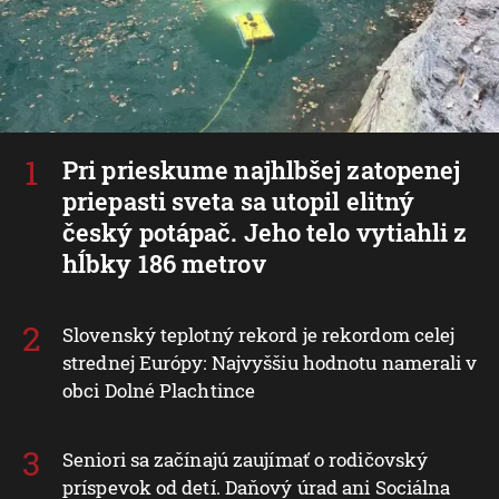
Pri prieskume najhlbšej zatopenej
priepasti sveta sa utopil elitný
český potápač. Jeho telo vytiahli z
hĺbky 186 metrov
Slovenský teplotný rekord je rekordom celej
strednej Európy: Najvyššiu hodnotu namerali v
obci Dolné Plachtince
Seniori sa začínajú zaujímať o rodičovský
príspevok od detí. Daňový úrad ani Sociálna