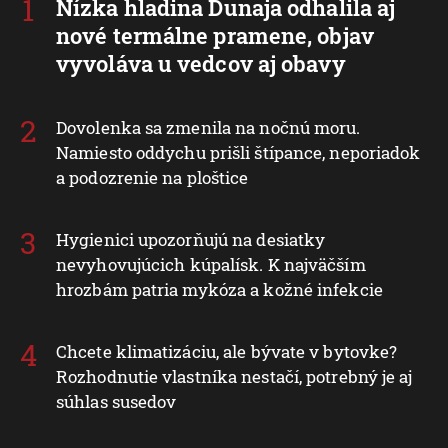
Nízka hladina Dunaja odhalila aj
nové termálne pramene, objav
vyvoláva u vedcov aj obavy
Dovolenka sa zmenila na nočnú moru.
Namiesto oddychu prišli štípance, neporiadok
a podozrenie na ploštice
Hygienici upozorňujú na desiatky
nevyhovujúcich kúpalísk. K najväčším
hrozbám patria mykóza a kožné infekcie
Chcete klimatizáciu, ale bývate v bytovke?
Rozhodnutie vlastníka nestačí, potrebný je aj
súhlas susedov