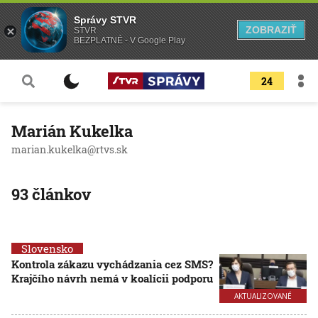
Správy STVR
ZOBRAZIŤ
STVR
BEZPLATNÉ - V Google Play
24
Marián Kukelka
marian.kukelka@rtvs.sk
93 článkov
Slovensko
Kontrola zákazu vychádzania cez SMS?
Krajčího návrh nemá v koalícii podporu
AKTUALIZOVANÉ