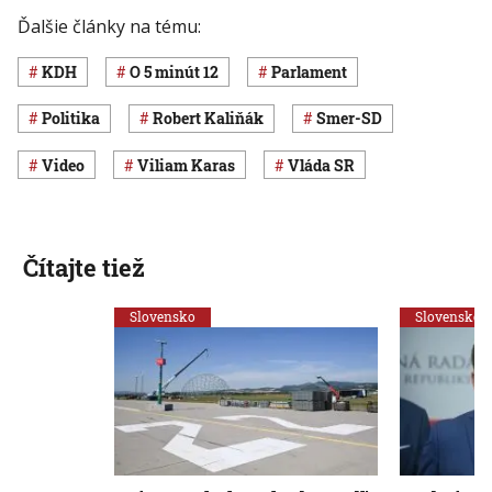
Ďalšie články na tému:
KDH
O 5 minút 12
Parlament
Politika
Robert Kaliňák
Smer-SD
Video
Viliam Karas
vláda SR
Čítajte tiež
Slovensko
Slovensko