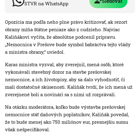
Sledovať
STVR na WhatsApp
Opozícia ma podľa neho plne právo kritizovať, ak rezort
obrany míňa štátne peniaze ako z cudzieho. Najviac
Kaliňákovi vyčíta, že absolútne podcenil prípravu.
„Nemocnica v Prešove bude symbol babráctva tejto vlády
a ministra obrany,“ uviedol.
Karas ministra vyzval, aby zverejnil, mená osôb, ktoré
vykonávali stavebný dozor na stavbe prešovskej
nemocnice, a ich životopisy, aby sa dalo vyhodnotiť, či
mali dostatočné skúsenosti. Kaliňák tvrdí, že ich mená už
zverejnené boli a novinári sa s nimi už rozprávali.
Na otázku moderátora, koľko bude výstavba prešovskej
nemocnice stáť daňových poplatníkov, Kaliňák povedal,
že to bude menej ako 750 miliónov eur, presnejšiu sumu
však nešpecifikoval.