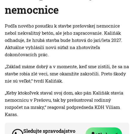
nemocnice
Podľa nového posudku k stavbe prešovskej nemocnice
nebol nekvalitný betón, ale jeho zapracovanie. Kaliňák
odhaduje, že hrubá stavba bude hotová do jari/leta 2027.
Aktuálne vyhlásili novú súťaž na zhotoviteľa
dokončovacích prác.
„Základ máme dobrý a v momente, keď sme zistili, že sa na
stavbe robia zlé veci, sme okamžite zakročili. Preto škody
nie sú veľké,“ tvrdí Kaliňák.
„Keby ktokoľvek staval svoj dom, ako pán Kaliňák stavia
nemocnicu v Prešovu, tak by prešustroval rodinný
rozpočet na mraky,“ reagoval podpredseda KDH Viliam
Karas.
Sledujte spravodajstvo