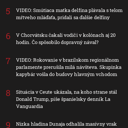
VIDEO: Smútiaca matka delfína plávala s telom
mŕtveho mláďaťa, pridali sa ďalšie delfíny
V Chorvátsku čakali vodiči v kolónach aj 20
hodín. Čo spôsobilo dopravný nával?
VIDEO: Rokovanie v brazílskom regionálnom
parlamente prerušila milá návšteva. Skupinka
kapybár vošla do budovy hlavným vchodom
Situácia v Ceute ukázala, na koho strane stál
Donald Trump, píše španielsky denník La
Vanguardia
Nízka hladina Dunaja odhalila masívny vrak