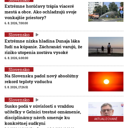
Extrémne horúčavy trápia viaceré
mestá a obce. Ako ochladzujú svoje
vonkajšie priestory?
6. 8. 2026, 7:00:00
Slovensko
Extrémne nízka hladina Dunaja láka
ľudí na kúpanie. Záchranári varujú, že
riziko utopenia zostáva vysoké
6. 8. 2026, 6:00:00
Slovensko
Na Slovensku padol nový absolútny
rekord teploty vzduchu
5. 8. 2026, 17:26:51
Slovensko
Susko podá v súvislosti s vraždou
učiteľky v Gelnici trestné oznámenie,
disciplinárny návrh smeruje ku
AKTUALIZOVANÉ
konkrétnej sudkyni