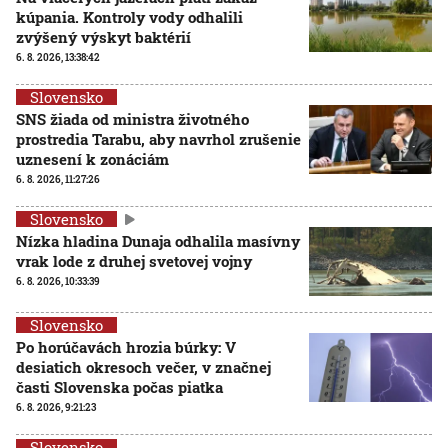
kúpania. Kontroly vody odhalili
zvýšený výskyt baktérií
6. 8. 2026, 13:38:42
Slovensko
SNS žiada od ministra životného
prostredia Tarabu, aby navrhol zrušenie
uznesení k zonáciám
6. 8. 2026, 11:27:26
Slovensko
Nízka hladina Dunaja odhalila masívny
vrak lode z druhej svetovej vojny
6. 8. 2026, 10:33:39
Slovensko
Po horúčavách hrozia búrky: V
desiatich okresoch večer, v značnej
časti Slovenska počas piatka
6. 8. 2026, 9:21:23
Slovensko