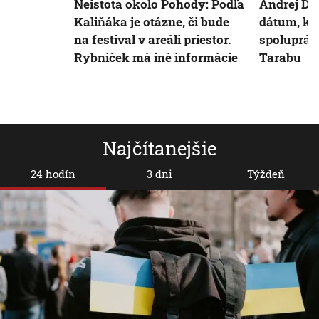
Neistota okolo Pohody: Podľa
Andrej Da
Kaliňáka je otázne, či bude
dátum, ke
na festival v areáli priestor.
spoluprác
Rybníček má iné informácie
Tarabu
Najčítanejšie
24 hodín
3 dni
Týždeň