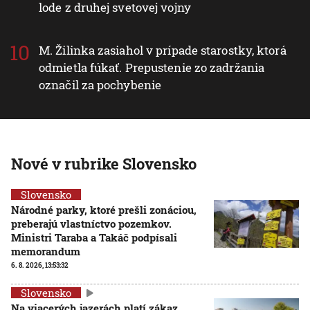
lode z druhej svetovej vojny
M. Žilinka zasiahol v prípade starostky, ktorá
odmietla fúkať. Prepustenie zo zadržania
označil za pochybenie
Nové v rubrike Slovensko
Slovensko
Národné parky, ktoré prešli zonáciou,
preberajú vlastníctvo pozemkov.
Ministri Taraba a Takáč podpísali
memorandum
6. 8. 2026, 13:53:32
Slovensko
Na viacerých jazerách platí zákaz