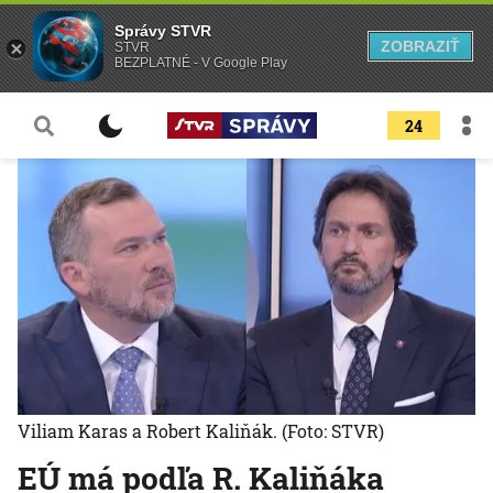
Správy STVR
ZOBRAZIŤ
STVR
BEZPLATNÉ - V Google Play
24
Viliam Karas a Robert Kaliňák.
(Foto: STVR)
EÚ má podľa R. Kaliňáka