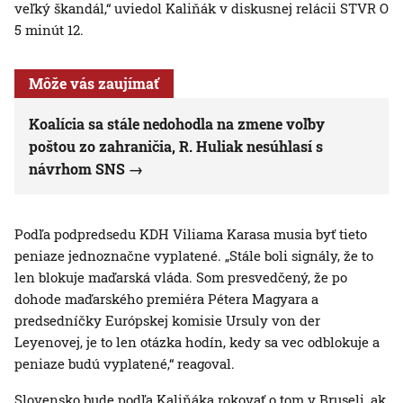
veľký škandál,“ uviedol Kaliňák v diskusnej relácii STVR O
5 minút 12.
Môže vás zaujímať
Koalícia sa stále nedohodla na zmene voľby
poštou zo zahraničia, R. Huliak nesúhlasí s
návrhom SNS
Podľa podpredsedu KDH Viliama Karasa musia byť tieto
peniaze jednoznačne vyplatené. „Stále boli signály, že to
len blokuje maďarská vláda. Som presvedčený, že po
dohode maďarského premiéra Pétera Magyara a
predsedníčky Európskej komisie Ursuly von der
Leyenovej, je to len otázka hodín, kedy sa vec odblokuje a
peniaze budú vyplatené,“ reagoval.
Slovensko bude podľa Kaliňáka rokovať o tom v Bruseli, ak