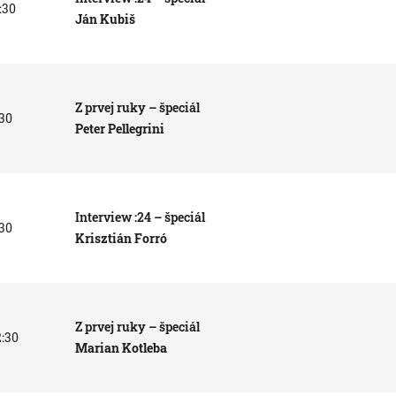
:30
Ján Kubiš
Z prvej ruky – špeciál
:30
Peter Pellegrini
Interview :24 – špeciál
:30
Krisztián Forró
Z prvej ruky – špeciál
2:30
Marian Kotleba