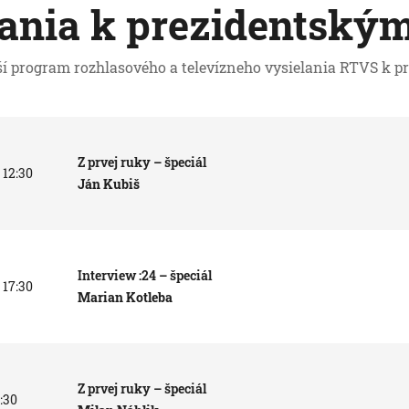
ania k prezidentský
lší program rozhlasového a televízneho vysielania RTVS k 
Z prvej ruky – špeciál
 12:30
Ján Kubiš
Interview :24 – špeciál
 17:30
Marian Kotleba
Z prvej ruky – špeciál
2:30