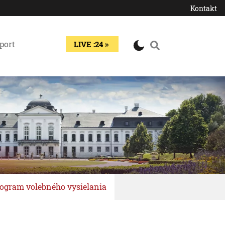
Kontakt
port
LIVE :24
ogram volebného vysielania