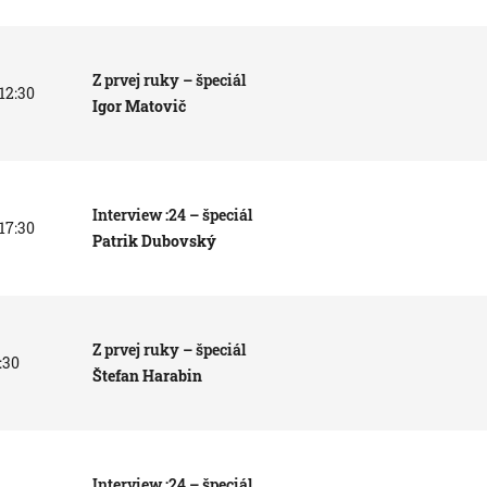
Z prvej ruky – špeciál
 12:30
Igor Matovič
Interview :24 – špeciál
 17:30
Patrik Dubovský
Z prvej ruky – špeciál
:30
Štefan Harabin
Interview :24 – špeciál