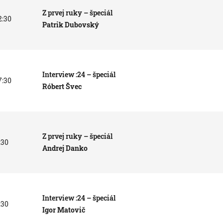
Z prvej ruky – špeciál
2:30
Patrik Dubovský
Interview :24 – špeciál
7:30
Róbert Švec
Z prvej ruky – špeciál
:30
Andrej Danko
Interview :24 – špeciál
:30
Igor Matovič