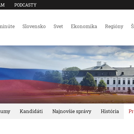
AM
PODCASTY
minúte
Slovensko
Svet
Ekonomika
Regióny
Š
kumy
Kandidáti
Najnovšie správy
História
Pr