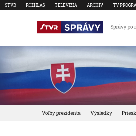
STVR
ROZHLAS
TELEVÍZIA
ARCHÍV
TV PROGR
Správy po 
Voľby prezidenta
Výsledky
Pries