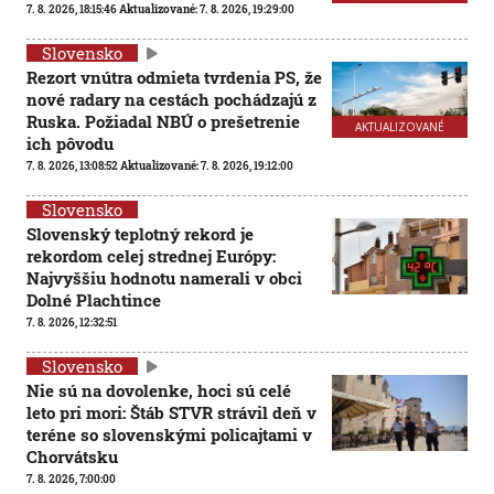
7. 8. 2026, 18:15:46
Aktualizované:
7. 8. 2026, 19:29:00
Slovensko
Rezort vnútra odmieta tvrdenia PS, že
nové radary na cestách pochádzajú z
Ruska. Požiadal NBÚ o prešetrenie
AKTUALIZOVANÉ
ich pôvodu
7. 8. 2026, 13:08:52
Aktualizované:
7. 8. 2026, 19:12:00
Slovensko
Slovenský teplotný rekord je
rekordom celej strednej Európy:
Najvyššiu hodnotu namerali v obci
Dolné Plachtince
7. 8. 2026, 12:32:51
Slovensko
Nie sú na dovolenke, hoci sú celé
leto pri mori: Štáb STVR strávil deň v
teréne so slovenskými policajtami v
Chorvátsku
7. 8. 2026, 7:00:00