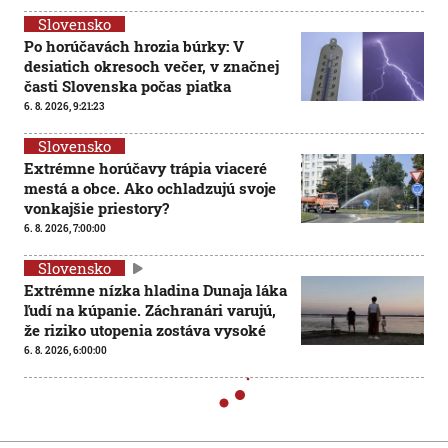
Slovensko
Po horúčavách hrozia búrky: V
desiatich okresoch večer, v značnej
časti Slovenska počas piatka
6. 8. 2026, 9:21:23
Slovensko
Extrémne horúčavy trápia viaceré
mestá a obce. Ako ochladzujú svoje
vonkajšie priestory?
6. 8. 2026, 7:00:00
Slovensko
Extrémne nízka hladina Dunaja láka
ľudí na kúpanie. Záchranári varujú,
že riziko utopenia zostáva vysoké
6. 8. 2026, 6:00:00