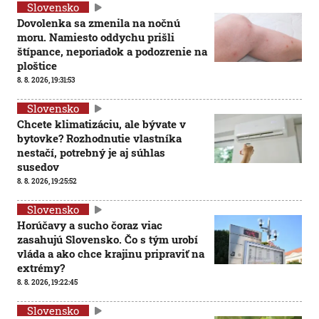
Slovensko
Dovolenka sa zmenila na nočnú
moru. Namiesto oddychu prišli
štípance, neporiadok a podozrenie na
ploštice
8. 8. 2026, 19:31:53
Slovensko
Chcete klimatizáciu, ale bývate v
bytovke? Rozhodnutie vlastníka
nestačí, potrebný je aj súhlas
susedov
8. 8. 2026, 19:25:52
Slovensko
Horúčavy a sucho čoraz viac
zasahujú Slovensko. Čo s tým urobí
vláda a ako chce krajinu pripraviť na
extrémy?
8. 8. 2026, 19:22:45
Slovensko