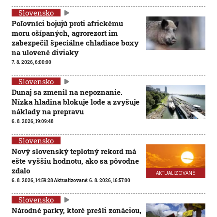
Slovensko
Poľovníci bojujú proti africkému
moru ošípaných, agrorezort im
zabezpečil špeciálne chladiace boxy
na ulovené diviaky
7. 8. 2026, 6:00:00
Slovensko
Dunaj sa zmenil na nepoznanie.
Nízka hladina blokuje lode a zvyšuje
náklady na prepravu
6. 8. 2026, 19:09:48
Slovensko
Nový slovenský teplotný rekord má
ešte vyššiu hodnotu, ako sa pôvodne
zdalo
AKTUALIZOVANÉ
6. 8. 2026, 14:59:28
Aktualizované:
6. 8. 2026, 16:57:00
Slovensko
Národné parky, ktoré prešli zonáciou,