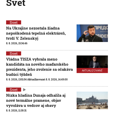
Svet
Svet
Na Ukrajine nezostala žiadna
nepoškodená tepelná elektráreň,
tvrdí V. Zelenskyj
8. 8. 2026, 15:34:46
Svet
Vládna TISZA vybrala meno
kandidáta na nového maďarského
prezidenta, jeho zvolenie sa očakáva
AKTUALIZOVANÉ
budúci týždeň
8. 8. 2026, 13:51:54
Aktualizované:
8. 8. 2026, 14:49:00
Svet
Nízka hladina Dunaja odhalila aj
nové termálne pramene, objav
vyvoláva u vedcov aj obavy
8. 8. 2026, 11:30:31