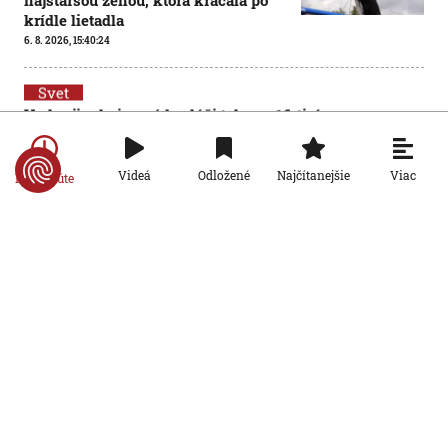
najstaršou ženou, ktorá kráčala po
krídle lietadla
6. 8. 2026, 15:40:24
Svet
V ukrajinskej armáde slúži takmer
16-tisíc zahraničných dobrovoľníkov
6. 8. 2026, 14:26:05
Viac
Videá
Odložené
Najčítanejšie
Po minúte
Svet
Pred voľbami vo Francúzsku silnie
ruská dezinformačná kampaň.
Terčom sú viacerí politici
6. 8. 2026, 14:21:27
Svet
Po 15 rokoch zadržali podozrivého z
brutálnej vraždy v Prahe. Kľúčovým
dôkazom bola zhoda DNA
6. 8. 2026, 13:51:58
Svet