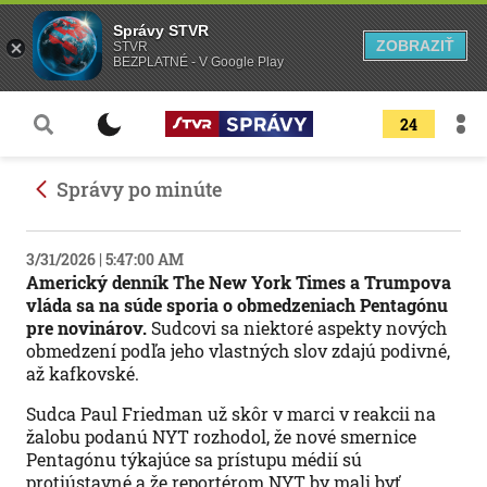
Správy STVR
ZOBRAZIŤ
STVR
BEZPLATNÉ - V Google Play
24
Správy po minúte
3/31/2026 | 5:47:00 AM
Americký denník The New York Times a Trumpova
vláda sa na súde sporia o obmedzeniach Pentagónu
pre novinárov.
Sudcovi sa niektoré aspekty nových
obmedzení podľa jeho vlastných slov zdajú podivné,
až kafkovské.
Sudca Paul Friedman už skôr v marci v reakcii na
žalobu podanú NYT rozhodol, že nové smernice
Pentagónu týkajúce sa prístupu médií sú
protiústavné a že reportérom NYT by mali byť