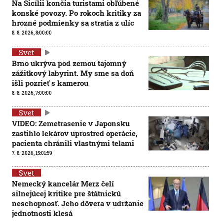
Na Sicílii končia turistami obľúbené
konské povozy. Po rokoch kritiky za
hrozné podmienky sa stratia z ulíc
8. 8. 2026, 8:00:00
Svet
Brno ukrýva pod zemou tajomný
zážitkový labyrint. My sme sa doň
išli pozrieť s kamerou
8. 8. 2026, 7:00:00
Svet
VIDEO: Zemetrasenie v Japonsku
zastihlo lekárov uprostred operácie,
pacienta chránili vlastnými telami
7. 8. 2026, 15:01:59
Svet
Nemecký kancelár Merz čelí
silnejúcej kritike pre štátnickú
neschopnosť. Jeho dôvera v udržanie
jednotnosti klesá