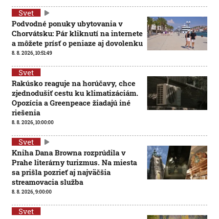
Svet
Podvodné ponuky ubytovania v
Chorvátsku: Pár kliknutí na internete
a môžete prísť o peniaze aj dovolenku
8. 8. 2026, 10:51:49
Svet
Rakúsko reaguje na horúčavy, chce
zjednodušiť cestu ku klimatizáciám.
Opozícia a Greenpeace žiadajú iné
riešenia
8. 8. 2026, 10:00:00
Svet
Kniha Dana Browna rozprúdila v
Prahe literárny turizmus. Na miesta
sa prišla pozrieť aj najväčšia
streamovacia služba
8. 8. 2026, 9:00:00
Svet