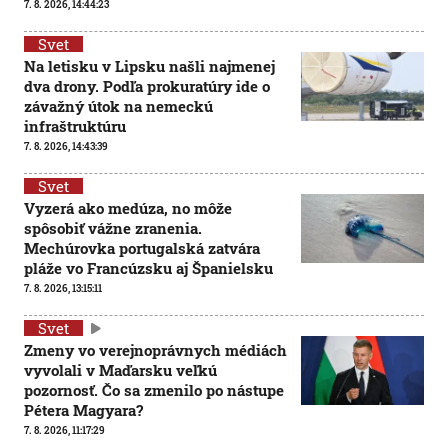
7. 8. 2026, 14:44:23
Svet
Na letisku v Lipsku našli najmenej
dva drony. Podľa prokuratúry ide o
závažný útok na nemeckú
infraštruktúru
7. 8. 2026, 14:43:39
Svet
Vyzerá ako medúza, no môže
spôsobiť vážne zranenia.
Mechúrovka portugalská zatvára
pláže vo Francúzsku aj Španielsku
7. 8. 2026, 13:15:11
Svet
Zmeny vo verejnoprávnych médiách
vyvolali v Maďarsku veľkú
pozornosť. Čo sa zmenilo po nástupe
Pétera Magyara?
7. 8. 2026, 11:17:29