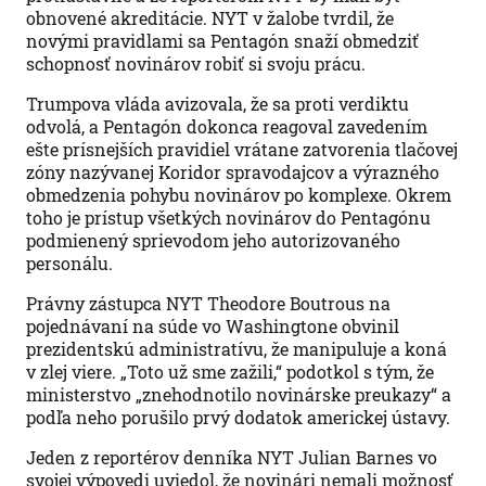
obnovené akreditácie. NYT v žalobe tvrdil, že
novými pravidlami sa Pentagón snaží obmedziť
schopnosť novinárov robiť si svoju prácu.
Trumpova vláda avizovala, že sa proti verdiktu
odvolá, a Pentagón dokonca reagoval zavedením
ešte prísnejších pravidiel vrátane zatvorenia tlačovej
zóny nazývanej Koridor spravodajcov a výrazného
obmedzenia pohybu novinárov po komplexe. Okrem
toho je prístup všetkých novinárov do Pentagónu
podmienený sprievodom jeho autorizovaného
personálu.
Právny zástupca NYT Theodore Boutrous na
pojednávaní na súde vo Washingtone obvinil
prezidentskú administratívu, že manipuluje a koná
v zlej viere. „Toto už sme zažili,“ podotkol s tým, že
ministerstvo „znehodnotilo novinárske preukazy“ a
podľa neho porušilo prvý dodatok americkej ústavy.
Jeden z reportérov denníka NYT Julian Barnes vo
svojej výpovedi uviedol, že novinári nemali možnosť