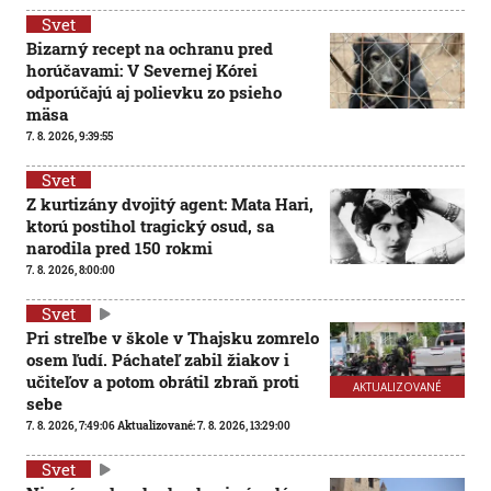
Svet
Bizarný recept na ochranu pred
horúčavami: V Severnej Kórei
odporúčajú aj polievku zo psieho
mäsa
7. 8. 2026, 9:39:55
Svet
Z kurtizány dvojitý agent: Mata Hari,
ktorú postihol tragický osud, sa
narodila pred 150 rokmi
7. 8. 2026, 8:00:00
Svet
Pri streľbe v škole v Thajsku zomrelo
osem ľudí. Páchateľ zabil žiakov i
učiteľov a potom obrátil zbraň proti
AKTUALIZOVANÉ
sebe
7. 8. 2026, 7:49:06
Aktualizované:
7. 8. 2026, 13:29:00
Svet