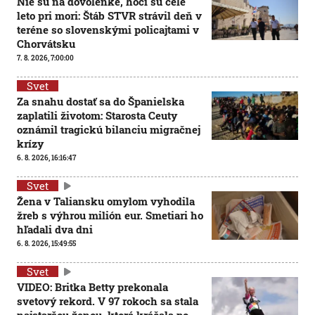
Nie sú na dovolenke, hoci sú celé
leto pri mori: Štáb STVR strávil deň v
teréne so slovenskými policajtami v
Chorvátsku
7. 8. 2026, 7:00:00
Svet
Za snahu dostať sa do Španielska
zaplatili životom: Starosta Ceuty
oznámil tragickú bilanciu migračnej
krízy
6. 8. 2026, 16:16:47
Svet
Žena v Taliansku omylom vyhodila
žreb s výhrou milión eur. Smetiari ho
hľadali dva dni
6. 8. 2026, 15:49:55
Svet
VIDEO: Britka Betty prekonala
svetový rekord. V 97 rokoch sa stala