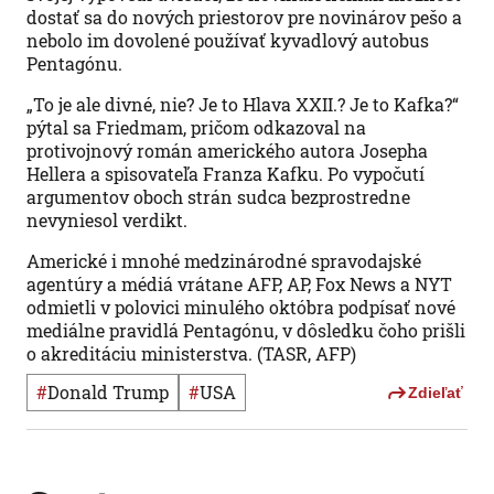
dostať sa do nových priestorov pre novinárov pešo a
nebolo im dovolené používať kyvadlový autobus
Pentagónu.
„To je ale divné, nie? Je to Hlava XXII.? Je to Kafka?“
pýtal sa Friedmam, pričom odkazoval na
protivojnový román amerického autora Josepha
Hellera a spisovateľa Franza Kafku. Po vypočutí
argumentov oboch strán sudca bezprostredne
nevyniesol verdikt.
Americké i mnohé medzinárodné spravodajské
agentúry a médiá vrátane AFP, AP, Fox News a NYT
odmietli v polovici minulého októbra podpísať nové
mediálne pravidlá Pentagónu, v dôsledku čoho prišli
o akreditáciu ministerstva. (TASR, AFP)
#
Donald Trump
#
USA
Zdieľať