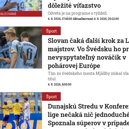
dôležité víťazstvo
Odveta je na programe o týždeň.
UALIZOVANÉ
4. 8. 2026, 17:45:00
Aktualizované:
4. 8. 2026, 20:12:00
Šport
Slovan čaká ďalší krok za 
majstrov. Vo Švédsku ho pr
nevyspytateľný nováčik v
pohárovej Európe
Tím zo švédskeho mesta Mjällby získal vl
titul.
4. 8. 2026, 8:00:00
Šport
Dunajskú Stredu v Konfer
lige nečaká nič jednoduché
Spoznala súperov v prípad