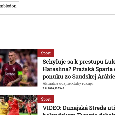
Wimbledon
Šport
Schyľuje sa k prestupu Lu
Haraslína? Pražská Sparta 
ponuku zo Saudskej Arábi
Aktuálne údajne kluby rokujú.
7. 8. 2026, 10:53:47
Šport
VIDEO: Dunajská Streda utŕ