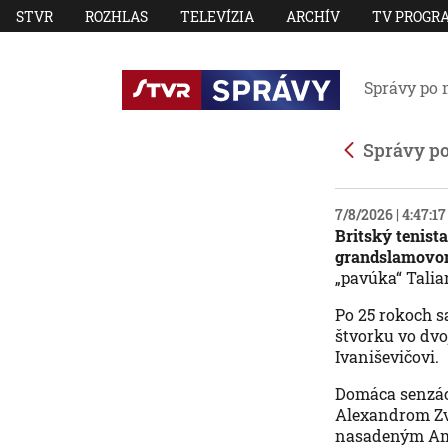
STVR
ROZHLAS
TELEVÍZIA
ARCHÍV
TV PROGR
Správy po 
Správy p
7/8/2026 | 4:47:1
Britský tenist
grandslamovom
„pavúka“ Taliana
Po 25 rokoch sa
štvorku vo dvo
Ivaniševičovi.
Domáca senzácia
Alexandrom Zve
nasadeným Amer