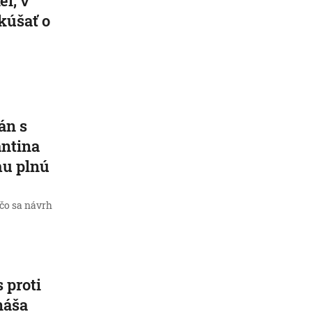
l, v
kúšať o
án s
antina
mu plnú
 čo sa návrh
 proti
náša