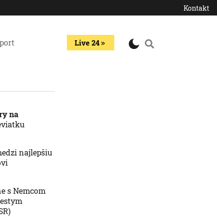
Kontakt
port
Live 24
ry na
eviatku
medzi najlepšiu
ovi
etne s Nemcom
iestym
SR)