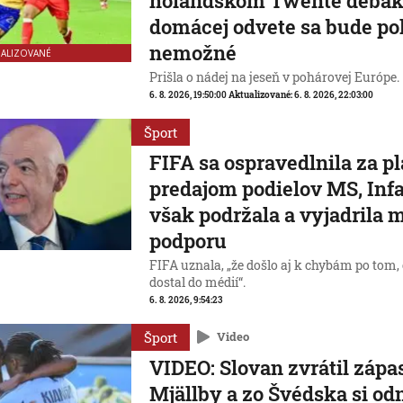
holandskom Twente debake
domácej odvete sa bude po
nemožné
UALIZOVANÉ
Prišla o nádej na jeseň v pohárovej Európe.
6. 8. 2026, 19:50:00
Aktualizované:
6. 8. 2026, 22:03:00
Šport
FIFA sa ospravedlnila za pl
predajom podielov MS, Inf
však podržala a vyjadrila 
podporu
FIFA uznala, „že došlo aj k chybám po tom,
dostal do médií“.
6. 8. 2026, 9:54:23
Šport
Video
VIDEO: Slovan zvrátil zápas
Mjällby a zo Švédska si od