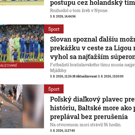
postupu cez holandský tí
Rozhodol o tom žreb v Nyone.
3. 8. 2026, 14:44:54
Šport
Slovan spoznal ďalšiu mož
prekážku v ceste za Ligou 
vyhol sa najťažším súper
Futbalisti bratislavského tímu musia najpr
UALIZOVANÉ
Mjälbby.
3. 8. 2026, 12:26:38
Aktualizované:
3. 8. 2026, 13:20:00
Šport
Poľský diaľkový plavec pre
históriu, Baltské more ako
preplával bez prerušenia
Na otvorenom mori strávil 56 hodín.
3. 8. 2026, 11:27:40