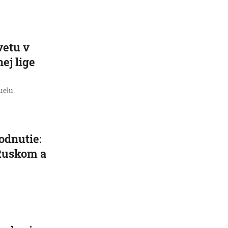
vetu v
ej lige
uelu.
odnutie:
 Ruskom a