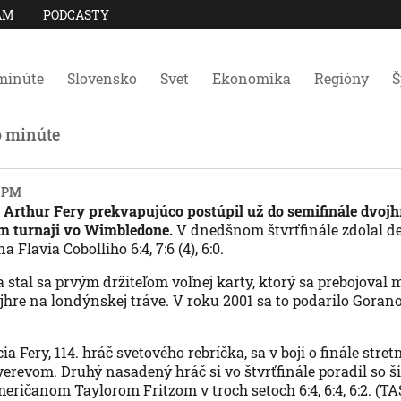
AM
PODCASTY
minúte
Slovensko
Svet
Ekonomika
Regióny
Š
o minúte
7 PM
a Arthur Fery prekvapujúco postúpil už do semifinále dvojh
 turnaji vo Wimbledone.
V dnedšnom štvrťfinále zdolal d
 Flavia Cobolliho 6:4, 7:6 (4), 6:0.
 stal sa prvým držiteľom voľnej karty, ktorý sa prebojoval 
jhre na londýnskej tráve. V roku 2001 sa to podarilo Goran
 Fery, 114. hráč svetového rebríčka, sa v boji o finále str
revom. Druhý nasadený hráč si vo štvrťfinále poradil so š
ičanom Taylorom Fritzom v troch setoch 6:4, 6:4, 6:2. (TA