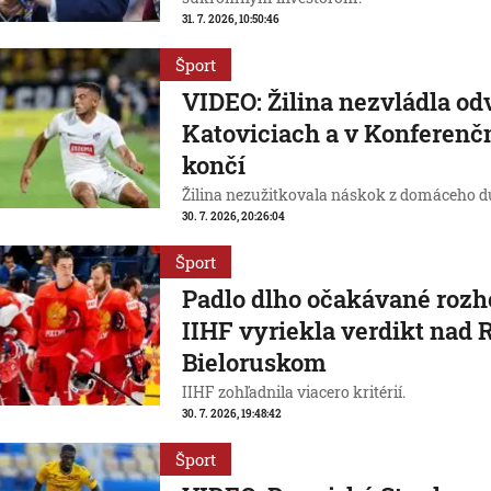
31. 7. 2026, 10:50:46
Šport
VIDEO: Žilina nezvládla od
Katoviciach a v Konferenčn
končí
Žilina nezužitkovala náskok z domáceho d
30. 7. 2026, 20:26:04
Šport
Padlo dlho očakávané rozh
IIHF vyriekla verdikt nad
Bieloruskom
IIHF zohľadnila viacero kritérií.
30. 7. 2026, 19:48:42
Šport