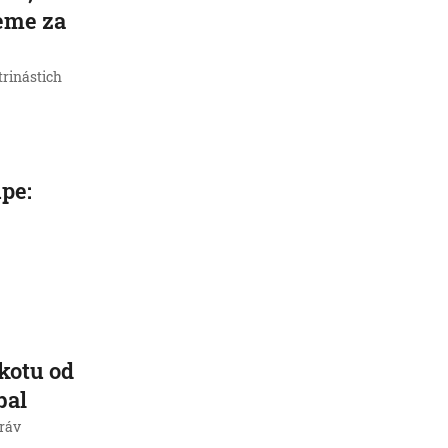
deme za
trinástich
pe:
kotu od
bal
práv