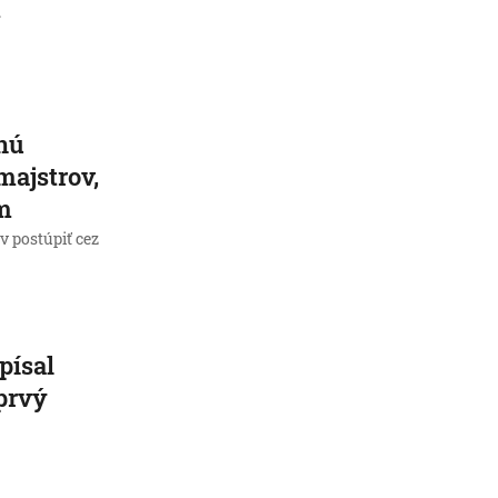
m
nú
majstrov,
om
v postúpiť cez
písal
 prvý