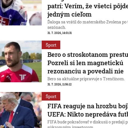
patrí: Verím, že všetci pôj
jedným cieľom
Ďaloga sa vrátil do materského Zvolena po 
sezónach.
31. 7. 2026, 14:01:31
Šport
Bero o stroskotanom prestu
Pozreli si len magnetickú
rezonanciu a povedali nie
Bero sa aktuálne pripravuje s Trenčínom.
31. 7. 2026, 11:56:12
Šport
FIFA reaguje na hrozbu boj
UEFA: Nikto nepredáva fut
FIFA bude pokračovať v diskusii o predaji 
súkromným investorom.