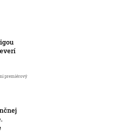
Ligou
everí
ani premiérový
enčnej
.
e