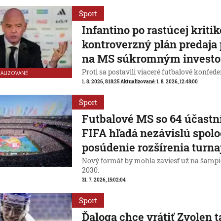
Šport
Infantino po rastúcej kritik
kontroverzný plán predaja 
na MS súkromným invest
Proti sa postavili viaceré futbalové konfede
UALIZOVANÉ
1. 8. 2026, 8:18:25
Aktualizované:
1. 8. 2026, 12:48:00
Šport
Futbalové MS so 64 účast
FIFA hľadá nezávislú spolo
posúdenie rozšírenia turna
Nový formát by mohla zaviesť už na šampi
2030.
31. 7. 2026, 15:02:04
Šport
Ďaloga chce vrátiť Zvolen 