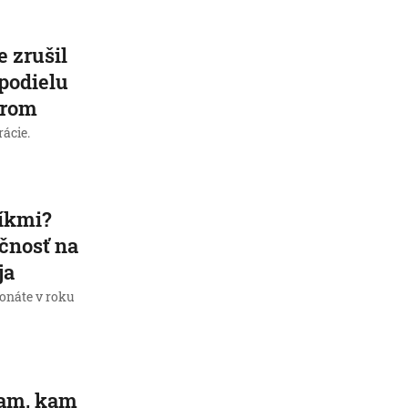
e zrušil
podielu
orom
rácie.
níkmi?
čnosť na
ja
onáte v roku
tam, kam