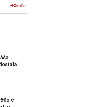
Zdieľať
káša
dostala
e
žila v