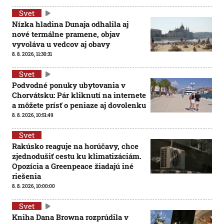
Svet
Nízka hladina Dunaja odhalila aj
nové termálne pramene, objav
vyvoláva u vedcov aj obavy
8. 8. 2026, 11:30:31
Svet
Podvodné ponuky ubytovania v
Chorvátsku: Pár kliknutí na internete
a môžete prísť o peniaze aj dovolenku
8. 8. 2026, 10:51:49
Svet
Rakúsko reaguje na horúčavy, chce
zjednodušiť cestu ku klimatizáciám.
Opozícia a Greenpeace žiadajú iné
riešenia
8. 8. 2026, 10:00:00
Svet
Kniha Dana Browna rozprúdila v