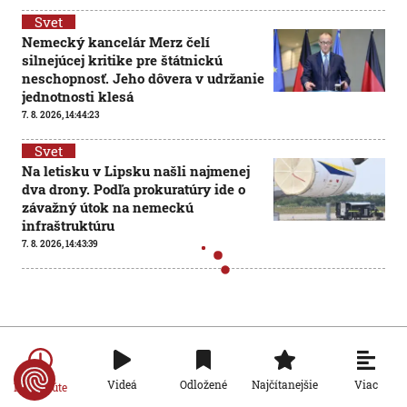
Svet
Nemecký kancelár Merz čelí
silnejúcej kritike pre štátnickú
neschopnosť. Jeho dôvera v udržanie
jednotnosti klesá
7. 8. 2026, 14:44:23
Svet
Na letisku v Lipsku našli najmenej
dva drony. Podľa prokuratúry ide o
závažný útok na nemeckú
infraštruktúru
7. 8. 2026, 14:43:39
Svet
Vyzerá ako medúza, no môže spôsobiť vážne zranenia.
Mechúrovka portugalská zatvára pláže vo Francúzsku
aj Španielsku
7. 8. 2026, 13:15:11
Viac
Videá
Odložené
Najčítanejšie
Po minúte