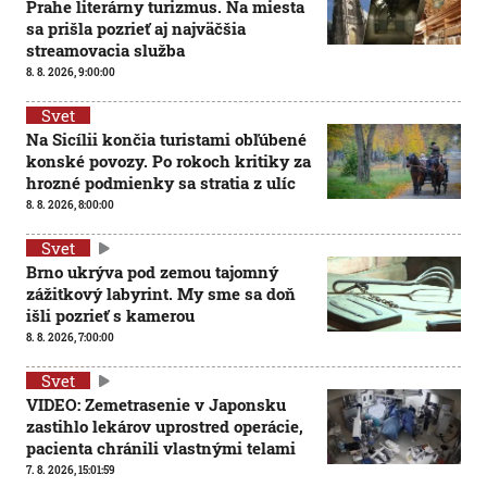
Prahe literárny turizmus. Na miesta
sa prišla pozrieť aj najväčšia
streamovacia služba
8. 8. 2026, 9:00:00
Svet
Na Sicílii končia turistami obľúbené
konské povozy. Po rokoch kritiky za
hrozné podmienky sa stratia z ulíc
8. 8. 2026, 8:00:00
Svet
Brno ukrýva pod zemou tajomný
zážitkový labyrint. My sme sa doň
išli pozrieť s kamerou
8. 8. 2026, 7:00:00
Svet
VIDEO: Zemetrasenie v Japonsku
zastihlo lekárov uprostred operácie,
pacienta chránili vlastnými telami
7. 8. 2026, 15:01:59