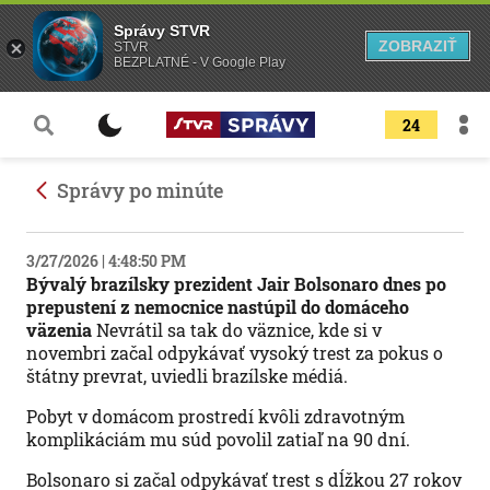
Správy STVR
ZOBRAZIŤ
STVR
BEZPLATNÉ - V Google Play
24
Správy po minúte
3/27/2026 | 4:48:50 PM
Bývalý brazílsky prezident Jair Bolsonaro dnes po
prepustení z nemocnice nastúpil do domáceho
väzenia
Nevrátil sa tak do väznice, kde si v
novembri začal odpykávať vysoký trest za pokus o
štátny prevrat, uviedli brazílske médiá.
Pobyt v domácom prostredí kvôli zdravotným
komplikáciám mu súd povolil zatiaľ na 90 dní.
Bolsonaro si začal odpykávať trest s dĺžkou 27 rokov