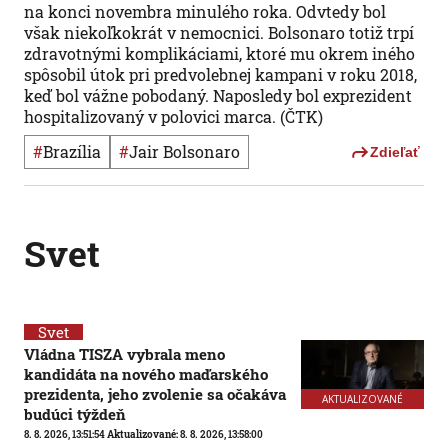
na konci novembra minulého roka. Odvtedy bol
však niekoľkokrát v nemocnici. Bolsonaro totiž trpí
zdravotnými komplikáciami, ktoré mu okrem iného
spôsobil útok pri predvolebnej kampani v roku 2018,
keď bol vážne pobodaný. Naposledy bol exprezident
hospitalizovaný v polovici marca. (ČTK)
#
Brazília
#
Jair Bolsonaro
Zdieľať
Svet
Svet
Vládna TISZA vybrala meno
kandidáta na nového maďarského
prezidenta, jeho zvolenie sa očakáva
AKTUALIZOVANÉ
budúci týždeň
8. 8. 2026, 13:51:54
Aktualizované:
8. 8. 2026, 13:58:00