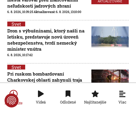
AKTUALIZOVANÉ
neľudskosti jadrových zbraní
6. 8. 2026, 10:39:25
Aktualizované:
6. 8. 2026, 13:10:00
Svet
Dron s výbušninami, ktorý našli na
letisku, predstavuje novú úroveň
nebezpečenstva, tvrdí nemecký
minister vnútra
6. 8. 2026, 10:17:42
Svet
Pri ruskom bombardovaní
Charkovskej oblasti zahynuli traja
ľudia. Rusko hlási obeť po
ukrajinskom dronovom útoku
6. 8. 2026, 7:54:40
Viac
Videá
Odložené
Najčítanejšie
Po minúte
Svet
Ruský dron prenasledoval predajcu
zeleniny v Chersone. Svet to musí
vidieť, apeluje Zelenskyj
5. 8. 2026, 19:22:05