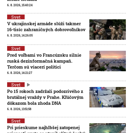
6. 8. 2026, 15:40:24
Svet
V ukrajinskej armáde slúži takmer
16-tisíc zahraničných dobrovoľníkov
6. 8. 2026, 14:26:05
Svet
Pred voľbami vo Francúzsku silnie
ruská dezinformačná kampaň.
Terčom sú viacerí politici
6. 8. 2026, 14:21:27
Svet
Po 15 rokoch zadržali podozrivého z
brutálnej vraždy v Prahe. Kľúčovým
dôkazom bola zhoda DNA
6. 8. 2026, 13:51:58
Svet
Pri prieskume najhlbšej zatopenej