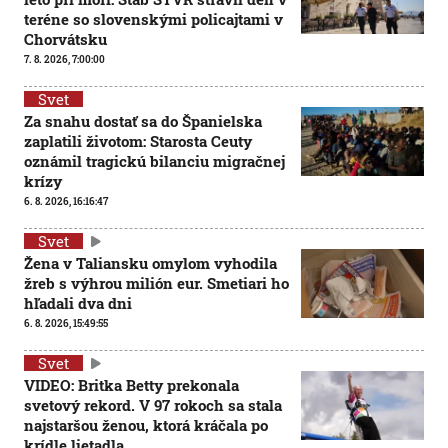
teréne so slovenskými policajtami v
Chorvátsku
7. 8. 2026, 7:00:00
Svet
Za snahu dostať sa do Španielska
zaplatili životom: Starosta Ceuty
oznámil tragickú bilanciu migračnej
krízy
6. 8. 2026, 16:16:47
Svet
Žena v Taliansku omylom vyhodila
žreb s výhrou milión eur. Smetiari ho
hľadali dva dni
6. 8. 2026, 15:49:55
Svet
VIDEO: Britka Betty prekonala
svetový rekord. V 97 rokoch sa stala
najstaršou ženou, ktorá kráčala po
krídle lietadla