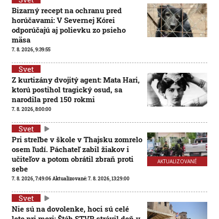
Bizarný recept na ochranu pred
horúčavami: V Severnej Kórei
odporúčajú aj polievku zo psieho
mäsa
7. 8. 2026, 9:39:55
Svet
Z kurtizány dvojitý agent: Mata Hari,
ktorú postihol tragický osud, sa
narodila pred 150 rokmi
7. 8. 2026, 8:00:00
Svet
Pri streľbe v škole v Thajsku zomrelo
osem ľudí. Páchateľ zabil žiakov i
učiteľov a potom obrátil zbraň proti
AKTUALIZOVANÉ
sebe
7. 8. 2026, 7:49:06
Aktualizované:
7. 8. 2026, 13:29:00
Svet
Nie sú na dovolenke, hoci sú celé
leto pri mori: Štáb STVR strávil deň v