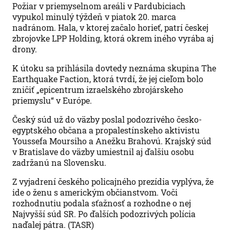
Požiar v priemyselnom areáli v Pardubiciach
vypukol minulý týždeň v piatok 20. marca
nadránom. Hala, v ktorej začalo horieť, patrí českej
zbrojovke LPP Holding, ktorá okrem iného vyrába aj
drony.
K útoku sa prihlásila dovtedy neznáma skupina The
Earthquake Faction, ktorá tvrdí, že jej cieľom bolo
zničiť „epicentrum izraelského zbrojárskeho
priemyslu“ v Európe.
Český súd už do väzby poslal podozrivého česko-
egyptského občana a propalestínskeho aktivistu
Youssefa Moursiho a Anežku Brahovú. Krajský súd
v Bratislave do väzby umiestnil aj ďalšiu osobu
zadržanú na Slovensku.
Z vyjadrení českého policajného prezídia vyplýva, že
ide o ženu s americkým občianstvom. Voči
rozhodnutiu podala sťažnosť a rozhodne o nej
Najvyšší súd SR. Po ďalších podozrivých polícia
naďalej pátra. (TASR)