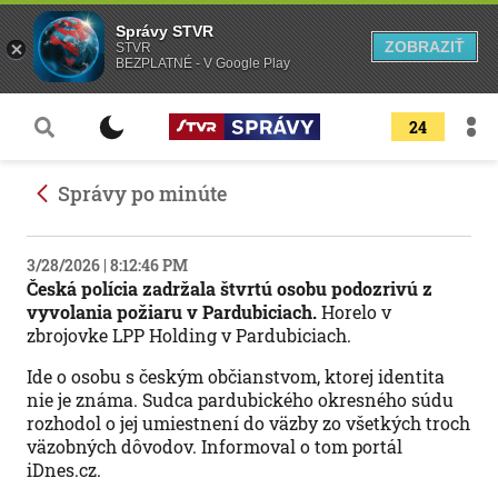
Správy STVR
ZOBRAZIŤ
STVR
BEZPLATNÉ - V Google Play
24
Správy po minúte
3/28/2026 | 8:12:46 PM
Česká polícia zadržala štvrtú osobu podozrivú z
vyvolania požiaru v Pardubiciach.
Horelo v
zbrojovke LPP Holding v Pardubiciach.
Ide o osobu s českým občianstvom, ktorej identita
nie je známa. Sudca pardubického okresného súdu
rozhodol o jej umiestnení do väzby zo všetkých troch
väzobných dôvodov. Informoval o tom portál
iDnes.cz.