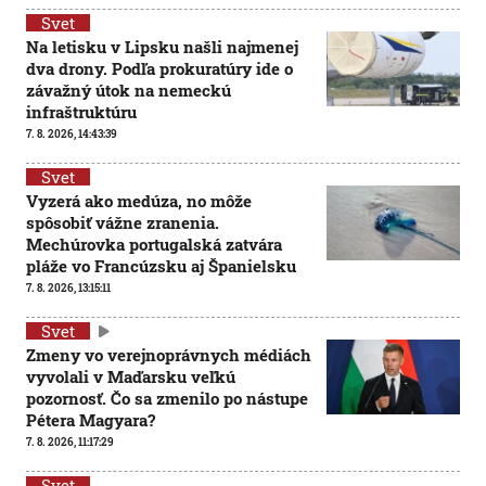
Svet
Na letisku v Lipsku našli najmenej
dva drony. Podľa prokuratúry ide o
závažný útok na nemeckú
infraštruktúru
7. 8. 2026, 14:43:39
Svet
Vyzerá ako medúza, no môže
spôsobiť vážne zranenia.
Mechúrovka portugalská zatvára
pláže vo Francúzsku aj Španielsku
7. 8. 2026, 13:15:11
Svet
Zmeny vo verejnoprávnych médiách
vyvolali v Maďarsku veľkú
pozornosť. Čo sa zmenilo po nástupe
Pétera Magyara?
7. 8. 2026, 11:17:29
Svet