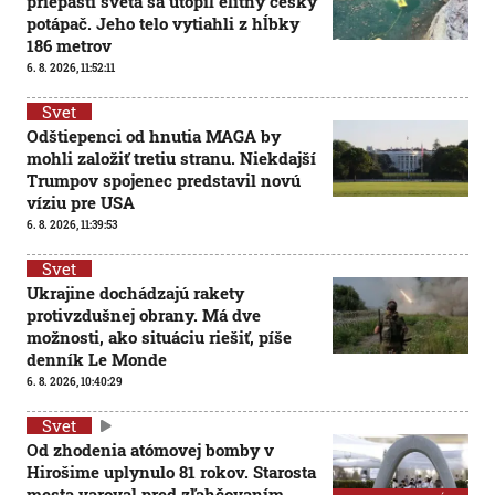
priepasti sveta sa utopil elitný český
potápač. Jeho telo vytiahli z hĺbky
186 metrov
6. 8. 2026, 11:52:11
Svet
Odštiepenci od hnutia MAGA by
mohli založiť tretiu stranu. Niekdajší
Trumpov spojenec predstavil novú
víziu pre USA
6. 8. 2026, 11:39:53
Svet
Ukrajine dochádzajú rakety
protivzdušnej obrany. Má dve
možnosti, ako situáciu riešiť, píše
denník Le Monde
6. 8. 2026, 10:40:29
Svet
Od zhodenia atómovej bomby v
Hirošime uplynulo 81 rokov. Starosta
mesta varoval pred zľahčovaním