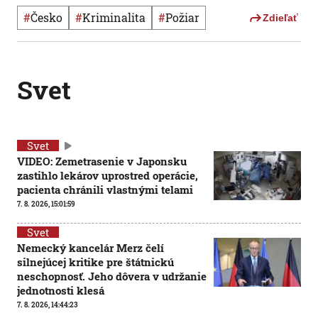
#
Česko
#
Kriminalita
#
požiar
Zdieľať
Svet
Svet
VIDEO: Zemetrasenie v Japonsku
zastihlo lekárov uprostred operácie,
pacienta chránili vlastnými telami
7. 8. 2026, 15:01:59
Svet
Nemecký kancelár Merz čelí
silnejúcej kritike pre štátnickú
neschopnosť. Jeho dôvera v udržanie
jednotnosti klesá
7. 8. 2026, 14:44:23