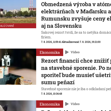
Obmedzená výroba v ató
elektrárňach v Maďarsku 
Rumunsku zvyšuje ceny el
aj na Slovensku
UALIZOVANÉ
Sakovej rezort tvrdí, že sa to netýka domác
firiem.
7. 8. 2026, 11:59:41
Aktualizované:
7. 8. 2026, 19:21:00
Ekonomika
Video
Rezort financií chce znížiť
na stavebné sporenie. Po 
sporiteľ bude musieť ušetri
sumu peňazí
Stavebné sporenie nie je iba o odkladaní pe
7. 8. 2026, 10:34:48
Ekonomika
Video