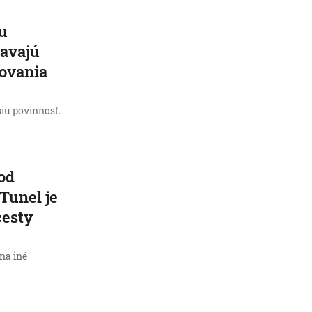
žu
iavajú
ovania
iu povinnosť.
od
 Tunel je
cesty
na iné