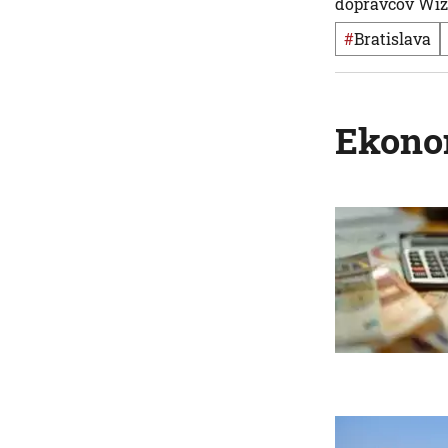
dopravcov Wizz
#
Bratislava
Ekono