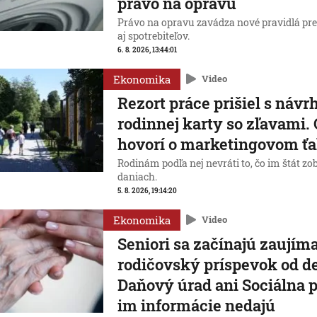
právo na opravu
Právo na opravu zavádza nové pravidlá pr
aj spotrebiteľov.
6. 8. 2026, 13:44:01
Ekonomika
Video
Rezort práce prišiel s náv
rodinnej karty so zľavami.
hovorí o marketingovom ť
Rodinám podľa nej nevráti to, čo im štát zo
daniach.
5. 8. 2026, 19:14:20
Ekonomika
Video
Seniori sa začínajú zaujíma
rodičovský príspevok od de
Daňový úrad ani Sociálna 
im informácie nedajú