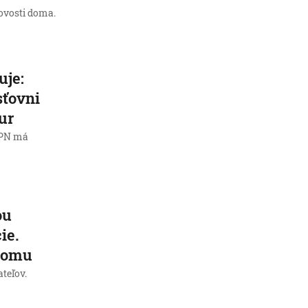
tovosti doma.
uje:
sťovni
ur
i PN má
ou
ie.
zlomu
ateľov.