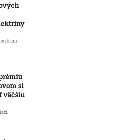
mových
a
ektriny
ností ani
 prémiu
novom si
ť väčšiu
ňazí.