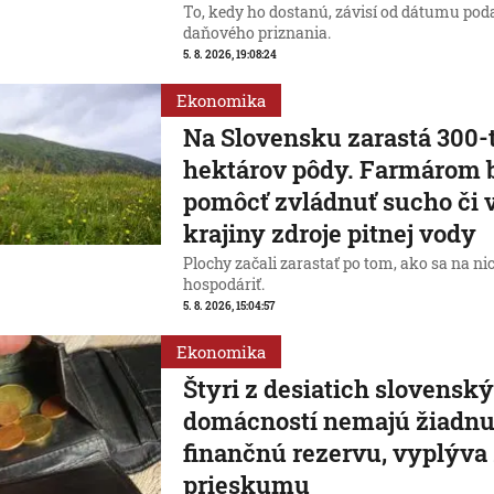
To, kedy ho dostanú, závisí od dátumu pod
daňového priznania.
5. 8. 2026, 19:08:24
Ekonomika
Na Slovensku zarastá 300-t
hektárov pôdy. Farmárom 
pomôcť zvládnuť sucho či v
krajiny zdroje pitnej vody
Plochy začali zarastať po tom, ako sa na ni
hospodáriť.
5. 8. 2026, 15:04:57
Ekonomika
Štyri z desiatich slovensk
domácností nemajú žiadn
finančnú rezervu, vyplýva
prieskumu