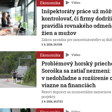
Ekonomika
Video
Inšpektoráty práce už mô
kontrolovať, či firmy dodrž
pravidlá rovnakého odmeň
žien a mužov
Zákon zavádza pre zamestnávateľov aj ďalš
3. 8. 2026, 19:17:08
Ekonomika
Video
Problémový horský priech
Soroška sa zatiaľ nezmení:
v nedohľadne a rozšírenie 
viazne na financiách
Rezort dopravy sa momentálne zameriava 
projekty.
3. 8. 2026, 10:27:23
Video