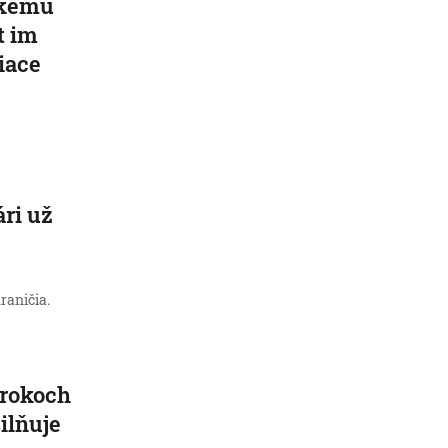
ickému
t im
iace
ári už
raničia.
 rokoch
ilňuje