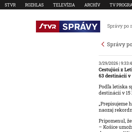
STVR
ROZHLAS
TELEVÍZIA
ARCHÍV
TV PROGR
Správy po 
Správy p
3/29/2026 | 9:33
Cestujúci z Le
63 destinácií v
Podľa letiska 
destinácií v 15
„Prepisujeme hi
naozaj rekordn
Pripomenul, že 
– Košice umožn