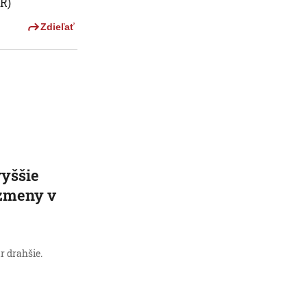
SR)
Zdieľať
vyššie
 zmeny v
r drahšie.