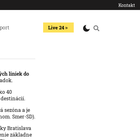
Kontakt
port
Live 24
ých liniek do
iadok.
ako 40
 destinácií.
vá sezóna a je
(nom. Smer-SD).
nky Bratislava
šenie základne