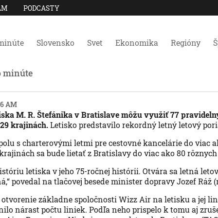
AM
PODCASTY
minúte
Slovensko
Svet
Ekonomika
Regióny
Š
o minúte
:46 AM
tiska M. R. Štefánika v Bratislave môžu využiť 77 pravideln
 29 krajinách.
Letisko predstavilo rekordný letný letový por
spolu s charterovými letmi pre cestovné kancelárie do viac 
 krajinách sa bude lietať z Bratislavy do viac ako 80 rôznych
stóriu letiska v jeho 75-ročnej histórii. Otvára sa letná leto
á,“ povedal na tlačovej besede minister dopravy Jozef Ráž 
otvorenie základne spoločnosti Wizz Air na letisku a jej li
ilo nárast počtu liniek. Podľa neho prispelo k tomu aj zru