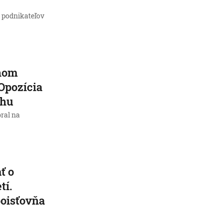
e podnikateľov
rhom
 Opozícia
ahu
bral na
ť o
tí.
poisťovňa