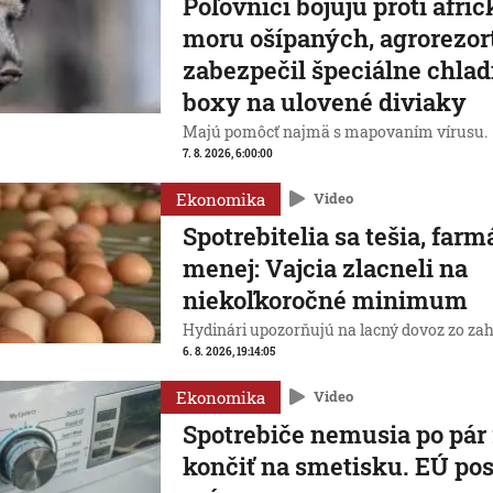
Poľovníci bojujú proti afr
moru ošípaných, agrorezor
zabezpečil špeciálne chlad
boxy na ulovené diviaky
Majú pomôcť najmä s mapovaním vírusu.
7. 8. 2026, 6:00:00
Ekonomika
Video
Spotrebitelia sa tešia, farm
menej: Vajcia zlacneli na
niekoľkoročné minimum
Hydinári upozorňujú na lacný dovoz zo zah
6. 8. 2026, 19:14:05
Ekonomika
Video
Spotrebiče nemusia po pár
končiť na smetisku. EÚ pos