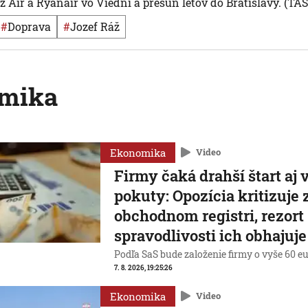
 Air a Ryanair vo Viedni a presun letov do Bratislavy. (TA
#
Doprava
#
Jozef Ráž
mika
Ekonomika
Video
Firmy čaká drahší štart aj 
pokuty: Opozícia kritizuje
obchodnom registri, rezort
spravodlivosti ich obhajuje
Podľa SaS bude založenie firmy o vyše 60 eu
7. 8. 2026, 19:25:26
Ekonomika
Video