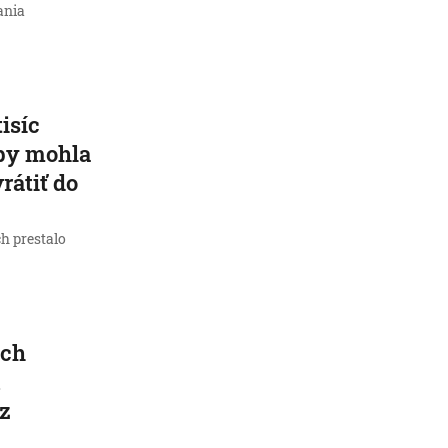
ania
isíc
by mohla
rátiť do
ch prestalo
ých
u
 z