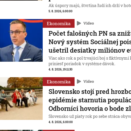
Ak úspory majú, štvrtina ľudí ich drží v ho
5. 8. 2026, 6:00:00
Ekonomika
Video
Počet falošných PN sa zniž
Nový systém Sociálnej poi
ušetril desiatky miliónov e
Viac ako rok a pol trvajúci boj s fiktívnym
priniesť poriadok v systéme dávok.
4. 8. 2026, 19:11:30
Ekonomika
Video
Slovensko stojí pred hrozb
epidémie starnutia populác
Odborníci hovoria o bode 
Slovensko už piaty rok po sebe stráca obyv
4. 8. 2026, 6:00:00