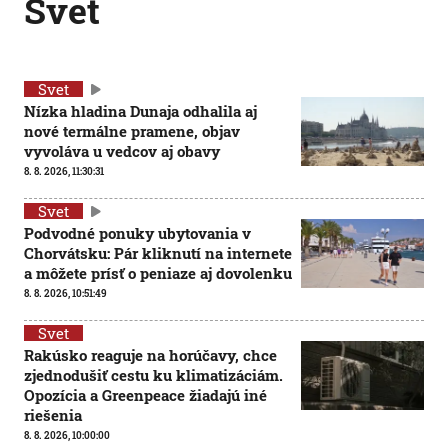
Svet
Svet
Nízka hladina Dunaja odhalila aj
nové termálne pramene, objav
vyvoláva u vedcov aj obavy
8. 8. 2026, 11:30:31
Svet
Podvodné ponuky ubytovania v
Chorvátsku: Pár kliknutí na internete
a môžete prísť o peniaze aj dovolenku
8. 8. 2026, 10:51:49
Svet
Rakúsko reaguje na horúčavy, chce
zjednodušiť cestu ku klimatizáciám.
Opozícia a Greenpeace žiadajú iné
riešenia
8. 8. 2026, 10:00:00