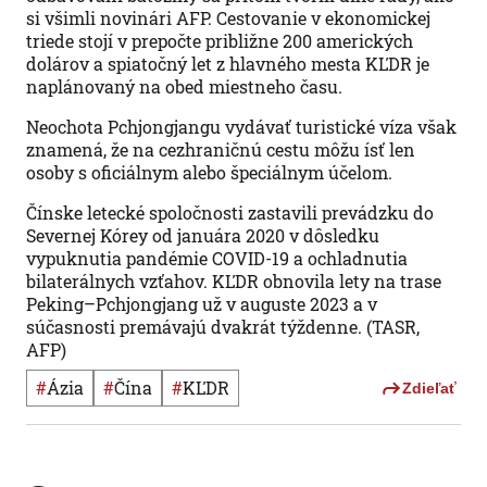
si všimli novinári AFP. Cestovanie v ekonomickej
triede stojí v prepočte približne 200 amerických
dolárov a spiatočný let z hlavného mesta KĽDR je
naplánovaný na obed miestneho času.
Neochota Pchjongjangu vydávať turistické víza však
znamená, že na cezhraničnú cestu môžu ísť len
osoby s oficiálnym alebo špeciálnym účelom.
Čínske letecké spoločnosti zastavili prevádzku do
Severnej Kórey od januára 2020 v dôsledku
vypuknutia pandémie COVID-19 a ochladnutia
bilaterálnych vzťahov. KĽDR obnovila lety na trase
Peking–Pchjongjang už v auguste 2023 a v
súčasnosti premávajú dvakrát týždenne. (TASR,
AFP)
#
Ázia
#
Čína
#
KĽDR
Zdieľať