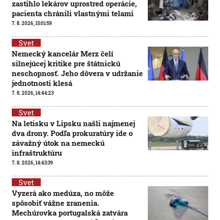
zastihlo lekárov uprostred operácie,
pacienta chránili vlastnými telami
7. 8. 2026, 15:01:59
Svet
Nemecký kancelár Merz čelí
silnejúcej kritike pre štátnickú
neschopnosť. Jeho dôvera v udržanie
jednotnosti klesá
7. 8. 2026, 14:44:23
Svet
Na letisku v Lipsku našli najmenej
dva drony. Podľa prokuratúry ide o
závažný útok na nemeckú
infraštruktúru
7. 8. 2026, 14:43:39
Svet
Vyzerá ako medúza, no môže
spôsobiť vážne zranenia.
Mechúrovka portugalská zatvára