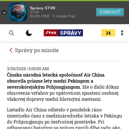
Správy STVR
ZOBRAZIŤ
STVR
BEZPLATNÉ - V Google Play
24
Správy po minúte
3/30/2026 | 5:05:00 AM
Čínska národná letecká spoločnosť Air China
obnovila priame lety medzi Pekingom a
severokórejským Pchjongjangom.
Ide o ďalší dôkaz
obnovenia vzťahov po opätovnom spustení osobnej
vlakovej dopravy medzi hlavnými mestami.
Lietadlo Air China odletelo v pondelok ráno
miestneho času z medzinárodného letiska v Pekingu
do Pchjongjangu po šesťročnej prestávke. Pri
odbavovaní batožiny sa pritom tvorili dlhé rady, ako