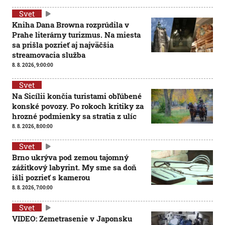
Svet
Kniha Dana Browna rozprúdila v
Prahe literárny turizmus. Na miesta
sa prišla pozrieť aj najväčšia
streamovacia služba
8. 8. 2026, 9:00:00
Svet
Na Sicílii končia turistami obľúbené
konské povozy. Po rokoch kritiky za
hrozné podmienky sa stratia z ulíc
8. 8. 2026, 8:00:00
Svet
Brno ukrýva pod zemou tajomný
zážitkový labyrint. My sme sa doň
išli pozrieť s kamerou
8. 8. 2026, 7:00:00
Svet
VIDEO: Zemetrasenie v Japonsku