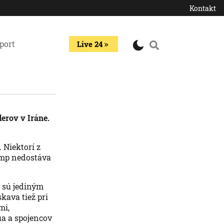
Kontakt
port
Live 24
erov v Iráne.
 Niektorí z
rump nedostáva
e sú jediným
kava tiež pri
mi,
a a spojencov