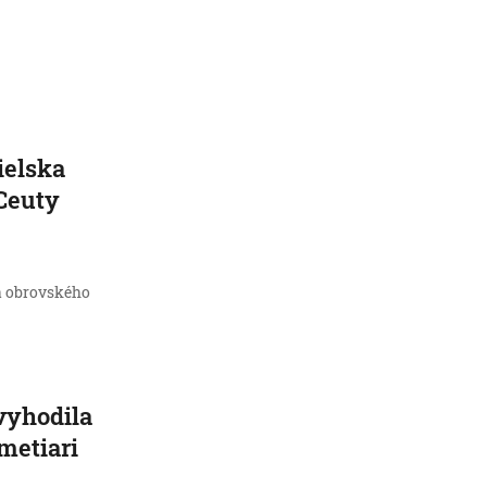
ielska
 Ceuty
a obrovského
vyhodila
metiari