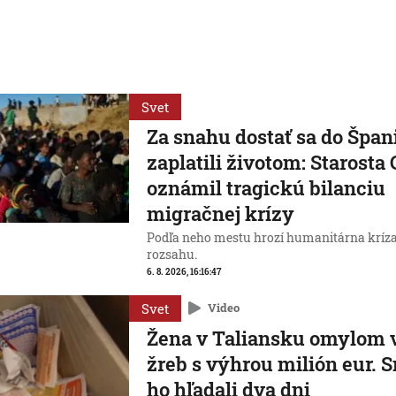
Svet
Za snahu dostať sa do Špan
zaplatili životom: Starosta
oznámil tragickú bilanciu
migračnej krízy
Podľa neho mestu hrozí humanitárna kríz
rozsahu.
6. 8. 2026, 16:16:47
Svet
Video
Žena v Taliansku omylom 
žreb s výhrou milión eur. S
ho hľadali dva dni