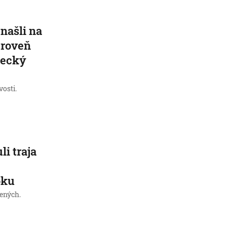
našli na
úroveň
mecký
osti.
i traja
oku
nených.