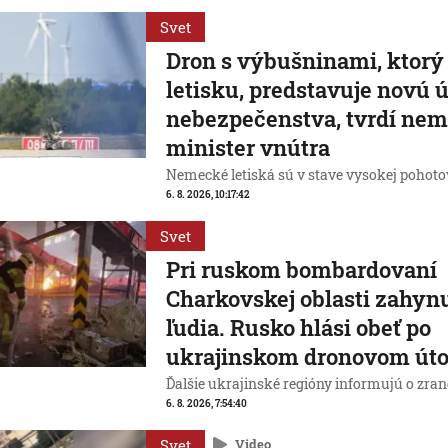
Svet
Dron s výbušninami, ktorý 
letisku, predstavuje novú 
nebezpečenstva, tvrdí ne
minister vnútra
Nemecké letiská sú v stave vysokej pohotov
6. 8. 2026, 10:17:42
Svet
Pri ruskom bombardovaní
Charkovskej oblasti zahynul
ľudia. Rusko hlási obeť po
ukrajinskom dronovom út
Ďalšie ukrajinské regióny informujú o zra
6. 8. 2026, 7:54:40
Svet
Video