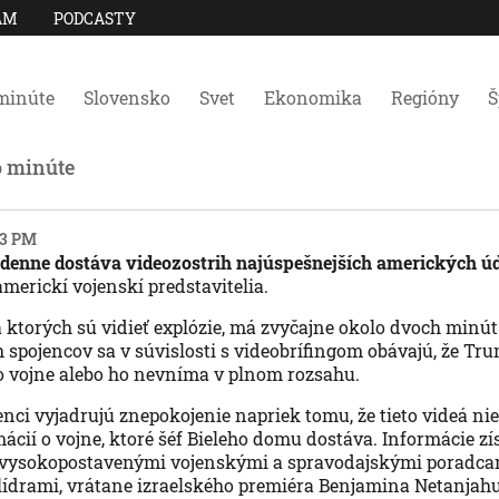
AM
PODCASTY
minúte
Slovensko
Svet
Ekonomika
Regióny
Š
o minúte
23 PM
enne dostáva videozostrih najúspešnejších amerických úd
merickí vojenskí predstavitelia.
a ktorých sú vidieť explózie, má zvyčajne okolo dvoch minút.
 spojencov sa v súvislosti s videobrífingom obávajú, že T
o vojne alebo ho nevníma v plnom rozsahu.
nci vyjadrujú znepokojenie napriek tomu, že tieto videá ni
ácií o vojne, ktoré šéf Bieleho domu dostáva. Informácie zís
 vysokopostavenými vojenskými a spravodajskými poradca
ídrami, vrátane izraelského premiéra Benjamina Netanjahu