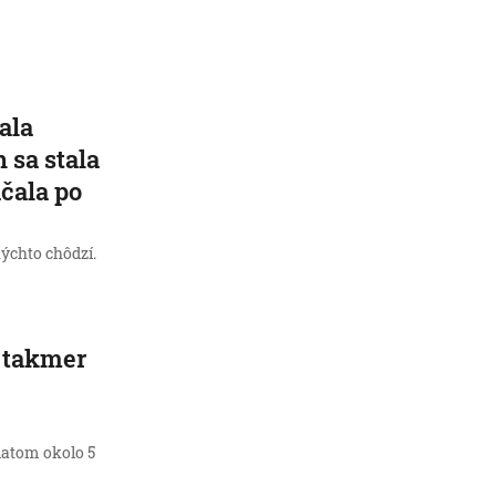
ala
 sa stala
áčala po
kýchto chôdzí.
i takmer
latom okolo 5