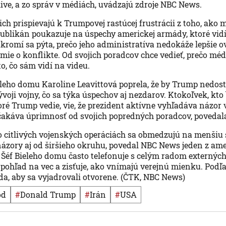
ive, a zo správ v médiách, uvádzajú zdroje NBC News.
ch prispievajú k Trumpovej rastúcej frustrácii z toho, ako 
ublikán poukazuje na úspechy americkej armády, ktoré vi
súkromí sa pýta, prečo jeho administratíva nedokáže lepšie 
mie o konflikte. Od svojich poradcov chce vedieť, prečo méd
o, čo sám vidí na videu.
eho domu Karoline Leavittová poprela, že by Trump nedost
ývoji vojny, čo sa týka úspechov aj nezdarov. Ktokoľvek, kt
oré Trump vedie, vie, že prezident aktívne vyhľadáva názor 
čakáva úprimnosť od svojich popredných poradcov, povedala
 citlivých vojenských operáciách sa obmedzujú na menšiu 
ázory aj od širšieho okruhu, povedal NBC News jeden z am
. Šéf Bieleho domu často telefonuje s celým radom externýc
h pohľad na vec a zisťuje, ako vnímajú verejnú mienku. Podľa
a, aby sa vyjadrovali otvorene. (ČTK, NBC News)
od
#
Donald Trump
#
Irán
#
USA