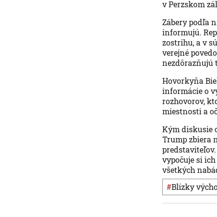
v Perzskom zál
Zábery podľa ni
informujú. Rep
zostrihu, a v 
verejné povedo
nezdôrazňujú t
Hovorkyňa Biel
informácie o v
rozhovorov, kt
miestnosti a o
Kým diskusie o
Trump zbiera n
predstaviteľov
vypočuje si ic
všetkých nabád
#
Blízky vých