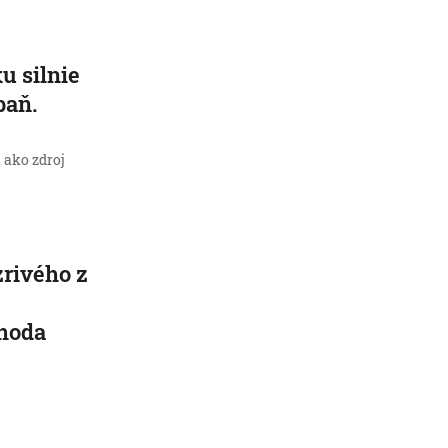
u silnie
paň.
 ako zdroj
zrivého z
hoda