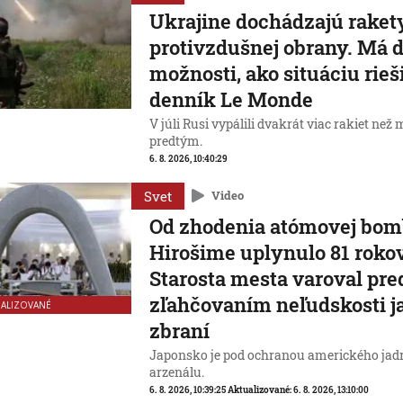
Ukrajine dochádzajú raket
protivzdušnej obrany. Má 
možnosti, ako situáciu rieši
denník Le Monde
V júli Rusi vypálili dvakrát viac rakiet než
predtým.
6. 8. 2026, 10:40:29
Svet
Video
Od zhodenia atómovej bom
Hirošime uplynulo 81 rokov
Starosta mesta varoval pre
zľahčovaním neľudskosti 
UALIZOVANÉ
zbraní
Japonsko je pod ochranou amerického jad
arzenálu.
6. 8. 2026, 10:39:25
Aktualizované:
6. 8. 2026, 13:10:00