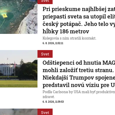
Svet
Pri prieskume najhlbšej za
priepasti sveta sa utopil el
český potápač. Jeho telo vy
hĺbky 186 metrov
Kolegovia s ním stratili kontakt.
6. 8. 2026, 11:52:11
Svet
Odštiepenci od hnutia MA
mohli založiť tretiu stranu.
Niekdajší Trumpov spojen
predstavil novú víziu pre 
Podľa Carlsona by USA mali byť produktívn
zdravé.
6. 8. 2026, 11:39:53
Svet