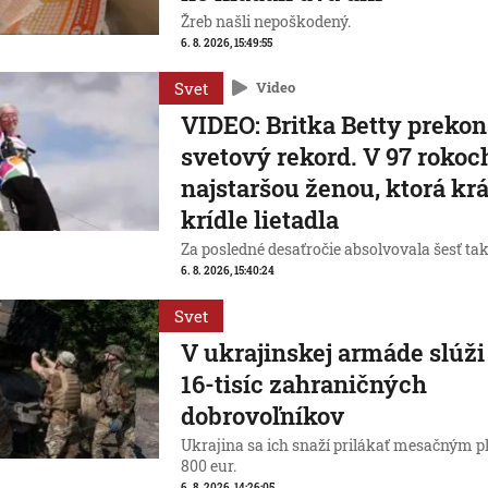
Žreb našli nepoškodený.
6. 8. 2026, 15:49:55
Svet
Video
VIDEO: Britka Betty prekon
svetový rekord. V 97 rokoch
najstaršou ženou, ktorá kr
krídle lietadla
Za posledné desaťročie absolvovala šesť ta
6. 8. 2026, 15:40:24
Svet
V ukrajinskej armáde slúž
16-tisíc zahraničných
dobrovoľníkov
Ukrajina sa ich snaží prilákať mesačným p
800 eur.
6. 8. 2026, 14:26:05