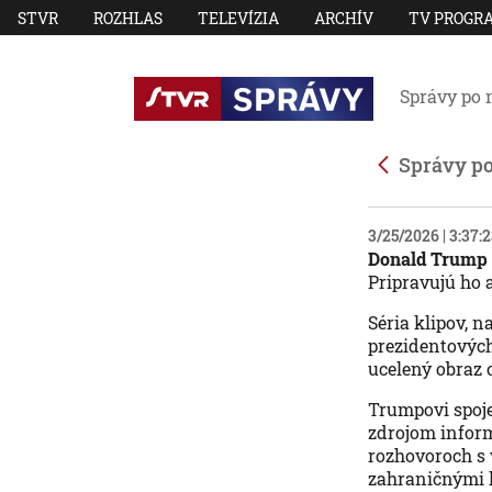
STVR
ROZHLAS
TELEVÍZIA
ARCHÍV
TV PROGR
Správy po 
Správy p
3/25/2026 | 3:37:
Donald Trump d
Pripravujú ho a
Séria klipov, n
prezidentových
ucelený obraz 
Trumpovi spoje
zdrojom inform
rozhovoroch s
zahraničnými l