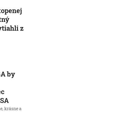
topenej
itný
tiahli z
GA by
ec
USA
e, krásne a