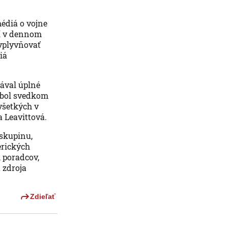
médiá o vojne
dí v dennom
ovplyvňovať
iá
ával úplné
o bol svedkom
všetkých v
 Leavittová.
skupinu,
erických
h poradcov,
 zdroja
Zdieľať