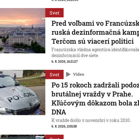
Svet
Pred voľbami vo Francúzsk
ruská dezinformačná kam
Terčom sú viacerí politici
Francúzska vládna agentúra identifikovala
dezinformácií dve siete.
6. 8. 2026, 14:21:27
Svet
Video
Po 15 rokoch zadržali podo
brutálnej vraždy v Prahe.
Kľúčovým dôkazom bola z
DNA
K vražde došlo v novembri v roku 2010.
6. 8. 2026, 13:51:58