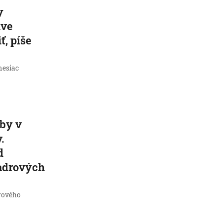
y
dve
ť, píše
 mesiac
by v
.
d
jadrových
rového