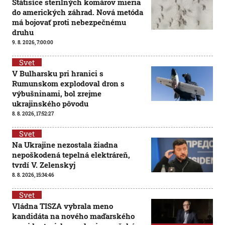
Státisíce sterilných komárov mieria
do amerických záhrad. Nová metóda
má bojovať proti nebezpečnému
druhu
9. 8. 2026, 7:00:00
Svet
V Bulharsku pri hranici s
Rumunskom explodoval dron s
výbušninami, bol zrejme
ukrajinského pôvodu
8. 8. 2026, 17:52:27
Svet
Na Ukrajine nezostala žiadna
nepoškodená tepelná elektráreň,
tvrdí V. Zelenskyj
8. 8. 2026, 15:34:46
Svet
Vládna TISZA vybrala meno
kandidáta na nového maďarského