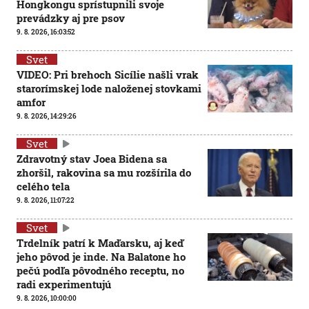
Hongkongu sprístupnili svoje
prevádzky aj pre psov
9. 8. 2026, 16:03:52
Svet
VIDEO: Pri brehoch Sicílie našli vrak
starorímskej lode naloženej stovkami
amfor
9. 8. 2026, 14:29:26
Svet
Zdravotný stav Joea Bidena sa
zhoršil, rakovina sa mu rozšírila do
celého tela
9. 8. 2026, 11:07:22
Svet
Trdelník patrí k Maďarsku, aj keď
jeho pôvod je inde. Na Balatone ho
pečú podľa pôvodného receptu, no
radi experimentujú
9. 8. 2026, 10:00:00