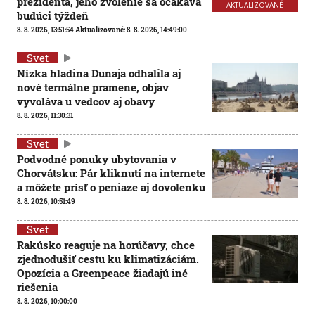
prezidenta, jeho zvolenie sa očakáva
AKTUALIZOVANÉ
budúci týždeň
8. 8. 2026, 13:51:54
Aktualizované:
8. 8. 2026, 14:49:00
Svet
Nízka hladina Dunaja odhalila aj
nové termálne pramene, objav
vyvoláva u vedcov aj obavy
8. 8. 2026, 11:30:31
Svet
Podvodné ponuky ubytovania v
Chorvátsku: Pár kliknutí na internete
a môžete prísť o peniaze aj dovolenku
8. 8. 2026, 10:51:49
Svet
Rakúsko reaguje na horúčavy, chce
zjednodušiť cestu ku klimatizáciám.
Opozícia a Greenpeace žiadajú iné
riešenia
8. 8. 2026, 10:00:00