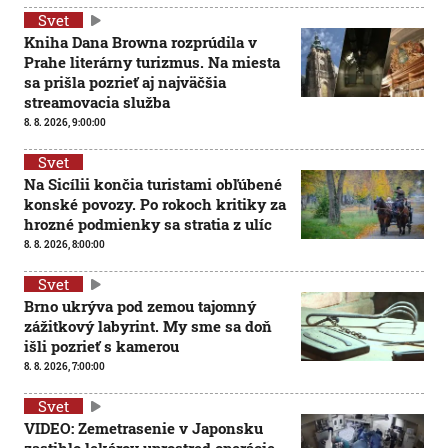
Svet
Kniha Dana Browna rozprúdila v
Prahe literárny turizmus. Na miesta
sa prišla pozrieť aj najväčšia
streamovacia služba
8. 8. 2026, 9:00:00
Svet
Na Sicílii končia turistami obľúbené
konské povozy. Po rokoch kritiky za
hrozné podmienky sa stratia z ulíc
8. 8. 2026, 8:00:00
Svet
Brno ukrýva pod zemou tajomný
zážitkový labyrint. My sme sa doň
išli pozrieť s kamerou
8. 8. 2026, 7:00:00
Svet
VIDEO: Zemetrasenie v Japonsku