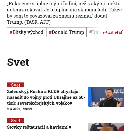
„Rokujeme s úplne inými ľuďmi, než s akými niekto
doteraz rokoval. Je to úplne iná skupina ľudí. Takže
by som to považoval za zmenu režimu,“ dodal
Trump. (TASR, AFP)
#
Blízky východ
#
Donald Trump
#
Irán
#
Izrael
#
Zdieľať
Svet
Svet
Zelenskyj: Rusko a KĽDR chystajú
nasadiť do vojny proti Ukrajine až 50-
tisíc severokórejských vojakov
9. 8. 2026, 17:30:09
Svet
Stovky reštaurácií a kaviarní v