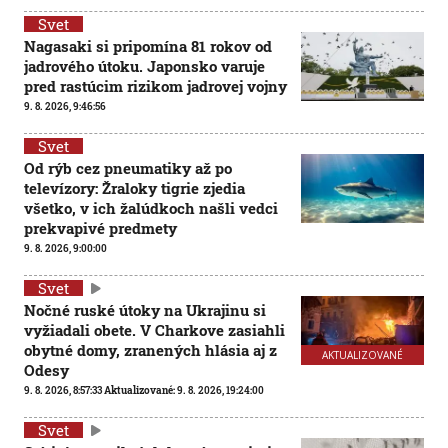
Svet
Nagasaki si pripomína 81 rokov od
jadrového útoku. Japonsko varuje
pred rastúcim rizikom jadrovej vojny
9. 8. 2026, 9:46:56
Svet
Od rýb cez pneumatiky až po
televízory: Žraloky tigrie zjedia
všetko, v ich žalúdkoch našli vedci
prekvapivé predmety
9. 8. 2026, 9:00:00
Svet
Nočné ruské útoky na Ukrajinu si
vyžiadali obete. V Charkove zasiahli
obytné domy, zranených hlásia aj z
AKTUALIZOVANÉ
Odesy
9. 8. 2026, 8:57:33
Aktualizované:
9. 8. 2026, 19:24:00
Svet