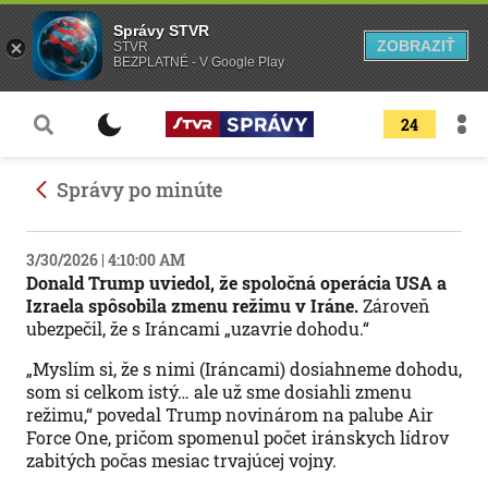
Správy STVR
ZOBRAZIŤ
STVR
BEZPLATNÉ - V Google Play
24
Správy po minúte
3/30/2026 | 4:10:00 AM
Donald Trump uviedol, že spoločná operácia USA a
Izraela spôsobila zmenu režimu v Iráne.
Zároveň
ubezpečil, že s Iráncami „uzavrie dohodu.“
„Myslím si, že s nimi (Iráncami) dosiahneme dohodu,
som si celkom istý… ale už sme dosiahli zmenu
režimu,“ povedal Trump novinárom na palube Air
Force One, pričom spomenul počet iránskych lídrov
zabitých počas mesiac trvajúcej vojny.