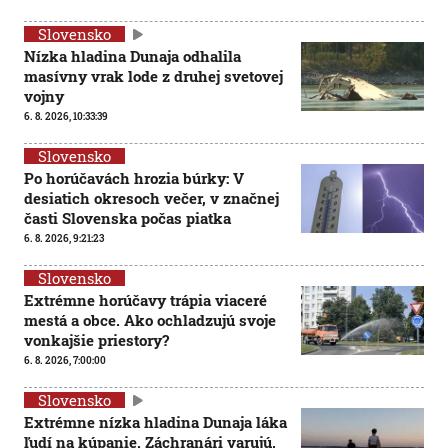
Slovensko
Nízka hladina Dunaja odhalila
masívny vrak lode z druhej svetovej
vojny
6. 8. 2026, 10:33:39
Slovensko
Po horúčavách hrozia búrky: V
desiatich okresoch večer, v značnej
časti Slovenska počas piatka
6. 8. 2026, 9:21:23
Slovensko
Extrémne horúčavy trápia viaceré
mestá a obce. Ako ochladzujú svoje
vonkajšie priestory?
6. 8. 2026, 7:00:00
Slovensko
Extrémne nízka hladina Dunaja láka
ľudí na kúpanie. Záchranári varujú,