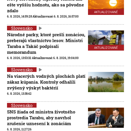
ešte vyššiu hodnotu, ako sa pôvodne
zdalo
AKTUALIZOVANÉ
6. 8. 2026, 14:59:28
Aktualizované:
6. 8. 2026, 16:57:00
Slovensko
Národné parky, ktoré prešli zonáciou,
preberajú vlastníctvo lesov. Ministri
Taraba a Takáč podpísali
AKTUALIZOVANÉ
memorandum
6. 8. 2026, 13:53:32
Aktualizované:
6. 8. 2026, 19:04:00
Slovensko
Na viacerých vodných plochách platí
zákaz kúpania. Kontroly odhalili
zvýšený výskyt baktérií
6. 8. 2026, 13:38:42
Slovensko
SNS žiada od ministra životného
prostredia Tarabu, aby navrhol
zrušenie uznesení k zonáciám
6. 8. 2026, 11:27:26