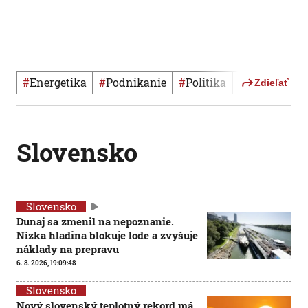
#
Energetika
#
Podnikanie
#
Politika
#
Rádiožurná
Zdieľať
Slovensko
Slovensko
Dunaj sa zmenil na nepoznanie.
Nízka hladina blokuje lode a zvyšuje
náklady na prepravu
6. 8. 2026, 19:09:48
Slovensko
Nový slovenský teplotný rekord má