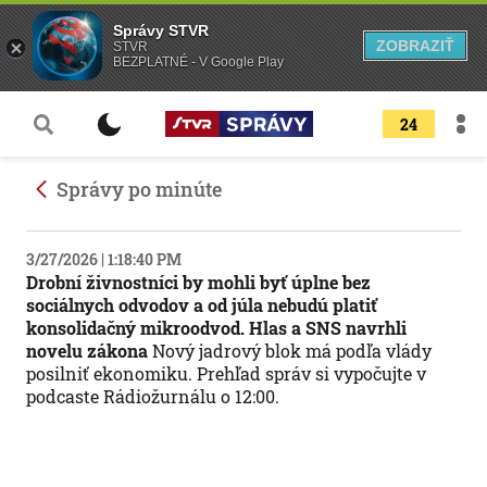
Správy STVR
ZOBRAZIŤ
STVR
BEZPLATNÉ - V Google Play
24
Správy po minúte
3/27/2026 | 1:18:40 PM
Drobní živnostníci by mohli byť úplne bez
sociálnych odvodov a od júla nebudú platiť
konsolidačný mikroodvod. Hlas a SNS navrhli
novelu zákona
Nový jadrový blok má podľa vlády
posilniť ekonomiku. Prehľad správ si vypočujte v
podcaste Rádiožurnálu o 12:00.