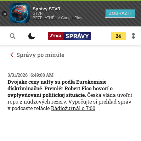
Správy STVR
ZOBRAZIŤ
STVR
BEZPLATNÉ - V Google Play
24
Správy po minúte
3/31/2026 | 6:49:00 AM
Dvojaké ceny nafty sú podľa Eurokomisie
diskriminačné. Premiér Robert Fico hovorí o
ovplyvňovaní politickej situácie.
Česká vláda uvoľní
ropu z núdzových rezerv. Vypočujte si prehľad správ
v podcaste relácie
Rádiožurnál o 7:00
.