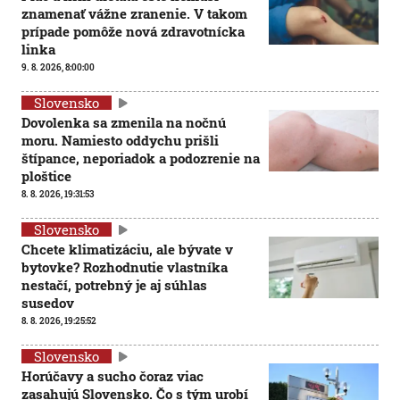
znamenať vážne zranenie. V takom
prípade pomôže nová zdravotnícka
linka
9. 8. 2026, 8:00:00
Slovensko
Dovolenka sa zmenila na nočnú
moru. Namiesto oddychu prišli
štípance, neporiadok a podozrenie na
ploštice
8. 8. 2026, 19:31:53
Slovensko
Chcete klimatizáciu, ale bývate v
bytovke? Rozhodnutie vlastníka
nestačí, potrebný je aj súhlas
susedov
8. 8. 2026, 19:25:52
Slovensko
Horúčavy a sucho čoraz viac
zasahujú Slovensko. Čo s tým urobí