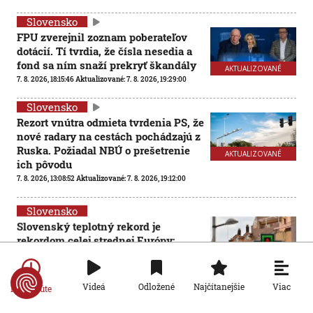
Slovensko
FPU zverejnil zoznam poberateľov
dotácií. Tí tvrdia, že čísla nesedia a
fond sa ním snaží prekryť škandály
AKTUALIZOVANÉ
7. 8. 2026, 18:15:46
Aktualizované:
7. 8. 2026, 19:29:00
Slovensko
Rezort vnútra odmieta tvrdenia PS, že
nové radary na cestách pochádzajú z
Ruska. Požiadal NBÚ o prešetrenie
AKTUALIZOVANÉ
ich pôvodu
7. 8. 2026, 13:08:52
Aktualizované:
7. 8. 2026, 19:12:00
Slovensko
Slovenský teplotný rekord je
rekordom celej strednej Európy:
Najvyššiu hodnotu namerali v obci
Dolné Plachtince
7. 8. 2026, 12:32:51
Viac
Videá
Odložené
Najčítanejšie
Po minúte
Slovensko