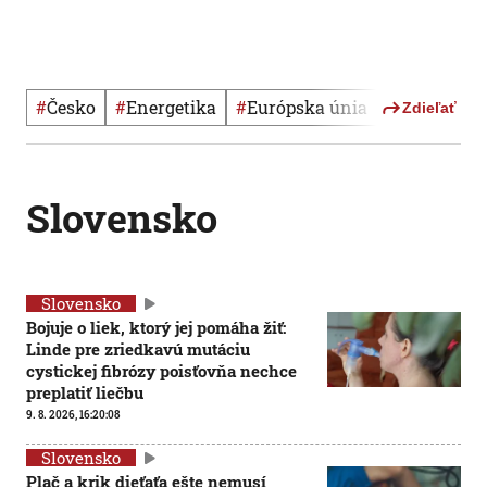
#
Česko
#
Energetika
#
Európska únia
#
Politika
Zdieľať
Slovensko
Slovensko
Bojuje o liek, ktorý jej pomáha žiť:
Linde pre zriedkavú mutáciu
cystickej fibrózy poisťovňa nechce
preplatiť liečbu
9. 8. 2026, 16:20:08
Slovensko
Plač a krik dieťaťa ešte nemusí