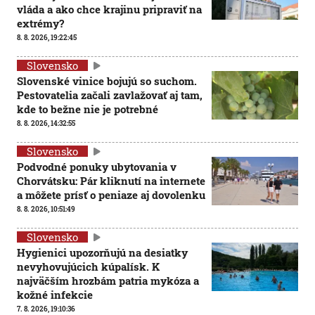
vláda a ako chce krajinu pripraviť na
extrémy?
8. 8. 2026, 19:22:45
Slovensko
Slovenské vinice bojujú so suchom.
Pestovatelia začali zavlažovať aj tam,
kde to bežne nie je potrebné
8. 8. 2026, 14:32:55
Slovensko
Podvodné ponuky ubytovania v
Chorvátsku: Pár kliknutí na internete
a môžete prísť o peniaze aj dovolenku
8. 8. 2026, 10:51:49
Slovensko
Hygienici upozorňujú na desiatky
nevyhovujúcich kúpalísk. K
najväčším hrozbám patria mykóza a
kožné infekcie
7. 8. 2026, 19:10:36