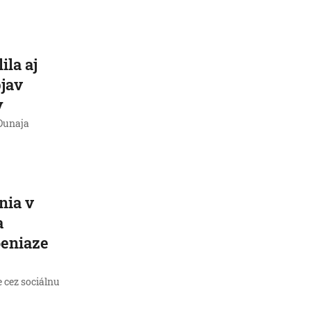
ila aj
jav
y
 Dunaja
nia v
a
peniaze
e cez sociálnu