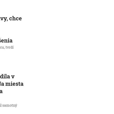
vy, chce
šenia
cu, tvrdí
dila v
Na miesta
ia
vil samotný