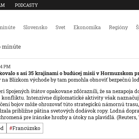
AM
PODCASTY
minúte
Slovensko
Svet
Ekonomika
Regióny
Š
o minúte
:04 PM
ovalo s asi 35 krajinami o budúcej misii v Hormuzskom pri
y na Blízkom východe by tam pomohla obnoviť bezpečnú lo
ri Spojených štátov opakovane zdôraznili, že sa nezapoja d
 konfliktu. Intenzívne diplomatické aktivity však naznačuj
nčení bojov môže ohrozovať túto strategickú námornú trasu,
zala približne pätina svetových dodávok ropy. Lodná doprav
chromená pre iránske hrozby a útoky na plavidlá. (Reuters,
od
#
Francúzsko