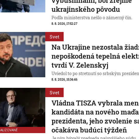
výbušninami, bol zrejme
ukrajinského pôvodu
Podľa ministerstva nešlo o zámerný čin.
8. 8. 2026, 17:52:27
Svet
Na Ukrajine nezostala žia
nepoškodená tepelná elekt
tvrdí V. Zelenskyj
Uviedol to po stretnutí so srbským prezide
8. 8. 2026, 15:34:46
Svet
Vládna TISZA vybrala men
kandidáta na nového maď
prezidenta, jeho zvolenie s
očakáva budúci týždeň
UALIZOVANÉ
Je ním bývalý predseda najvyššieho súdu.