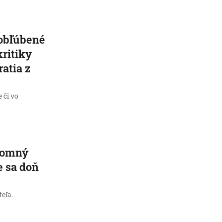
 obľúbené
kritiky
atia z
 či vo
jomný
e sa doň
eľa.