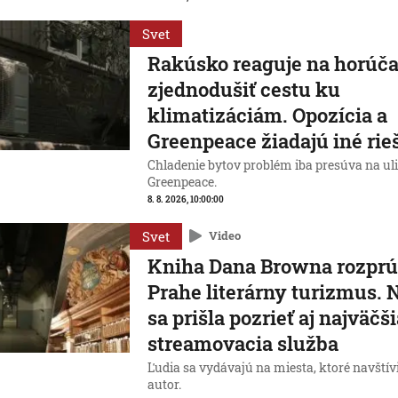
Svet
Rakúsko reaguje na horúča
zjednodušiť cestu ku
klimatizáciám. Opozícia a
Greenpeace žiadajú iné rie
Chladenie bytov problém iba presúva na uli
Greenpeace.
8. 8. 2026, 10:00:00
Svet
Video
Kniha Dana Browna rozprú
Prahe literárny turizmus. 
sa prišla pozrieť aj najväčš
streamovacia služba
Ľudia sa vydávajú na miesta, ktoré navští
autor.