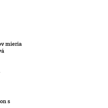
ov mieria
vá
.
on s