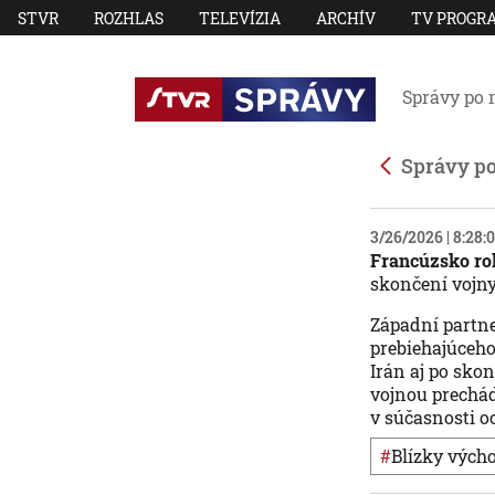
STVR
ROZHLAS
TELEVÍZIA
ARCHÍV
TV PROGR
Správy po 
Správy p
3/26/2026 | 8:28
Francúzsko rok
skončení vojn
Západní partne
prebiehajúceho
Irán aj po sko
vojnou prechád
v súčasnosti o
#
Blízky vých