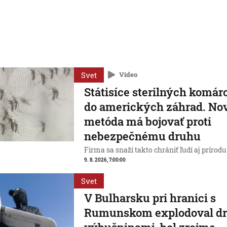
Svet
Video
Státisíce sterilných komár
do amerických záhrad. No
metóda má bojovať proti
nebezpečnému druhu
Firma sa snaží takto chrániť ľudí aj prírodu
9. 8. 2026, 7:00:00
Svet
V Bulharsku pri hranici s
Rumunskom explodoval dr