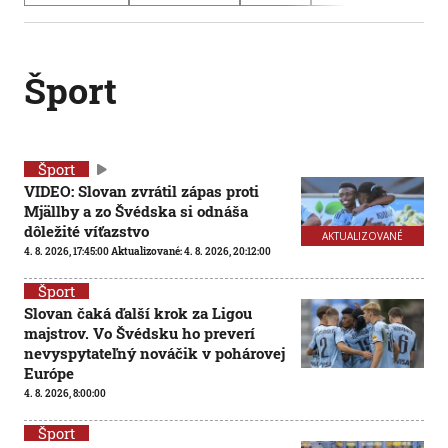
Šport
Šport
VIDEO: Slovan zvrátil zápas proti
Mjällby a zo Švédska si odnáša
dôležité víťazstvo
AKTUALIZOVANÉ
4. 8. 2026, 17:45:00
Aktualizované:
4. 8. 2026, 20:12:00
Šport
Slovan čaká ďalší krok za Ligou
majstrov. Vo Švédsku ho preverí
nevyspytateľný nováčik v pohárovej
Európe
4. 8. 2026, 8:00:00
Šport