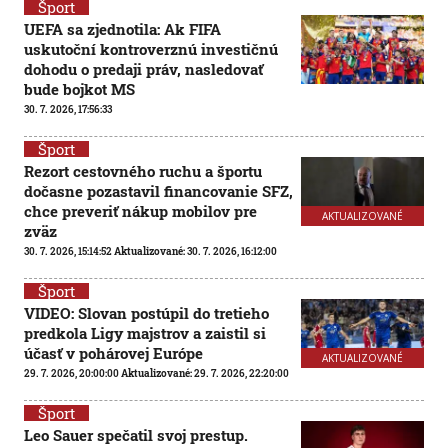
Šport
UEFA sa zjednotila: Ak FIFA
uskutoční kontroverznú investičnú
dohodu o predaji práv, nasledovať
bude bojkot MS
30. 7. 2026, 17:56:33
Šport
Rezort cestovného ruchu a športu
dočasne pozastavil financovanie SFZ,
chce preveriť nákup mobilov pre
AKTUALIZOVANÉ
zväz
30. 7. 2026, 15:14:52
Aktualizované:
30. 7. 2026, 16:12:00
Šport
VIDEO: Slovan postúpil do tretieho
predkola Ligy majstrov a zaistil si
účasť v pohárovej Európe
AKTUALIZOVANÉ
29. 7. 2026, 20:00:00
Aktualizované:
29. 7. 2026, 22:20:00
Šport
Leo Sauer spečatil svoj prestup.