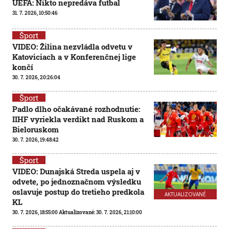
UEFA: Nikto nepredáva futbal
31. 7. 2026, 10:50:46
Šport
VIDEO: Žilina nezvládla odvetu v
Katoviciach a v Konferenčnej lige
končí
30. 7. 2026, 20:26:04
Šport
Padlo dlho očakávané rozhodnutie:
IIHF vyriekla verdikt nad Ruskom a
Bieloruskom
30. 7. 2026, 19:48:42
Šport
VIDEO: Dunajská Streda uspela aj v
odvete, po jednoznačnom výsledku
oslavuje postup do tretieho predkola
AKTUALIZOVANÉ
KL
30. 7. 2026, 18:55:00
Aktualizované:
30. 7. 2026, 21:10:00