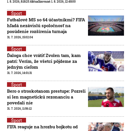
1. 8. 2026, 8:18:25
Aktualizované:
1. 8. 2026, 12:48:00
Šport
Futbalové MS so 64 účastníkmi? FIFA
hľadá nezávislú spoločnosť na
posúdenie rozšírenia turnaja
31. 7. 2026, 15:02:04
Šport
Ďaloga chce vrátiť Zvolen tam, kam
patrí: Verím, že všetci pôjdeme za
jedným cieľom
31. 7. 2026, 14:01:31
Šport
Bero o stroskotanom prestupe: Pozreli
si len magnetickú rezonanciu a
povedali nie
31. 7. 2026, 11:56:12
Šport
FIFA reaguje na hrozbu bojkotu od