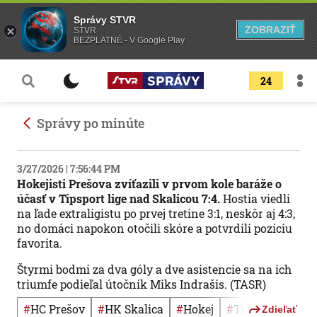
Správy STVR
ZOBRAZIŤ
STVR
BEZPLATNÉ - V Google Play
24
Správy po minúte
3/27/2026 | 7:56:44 PM
Hokejisti Prešova zvíťazili v prvom kole baráže o
účasť v Tipsport lige nad Skalicou 7:4.
Hostia viedli
na ľade extraligistu po prvej tretine 3:1, neskôr aj 4:3,
no domáci napokon otočili skóre a potvrdili pozíciu
favorita.
Štyrmi bodmi za dva góly a dve asistencie sa na ich
triumfe podieľal útočník Miks Indrašis. (TASR)
#
HC Prešov
#
HK Skalica
#
Hokej
#
Tipsport liga
Zdieľať