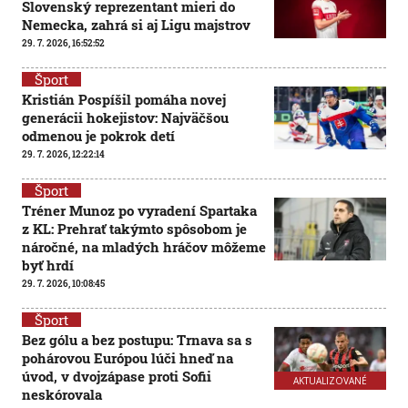
Slovenský reprezentant mieri do
Nemecka, zahrá si aj Ligu majstrov
29. 7. 2026, 16:52:52
Šport
Kristián Pospíšil pomáha novej
generácii hokejistov: Najväčšou
odmenou je pokrok detí
29. 7. 2026, 12:22:14
Šport
Tréner Munoz po vyradení Spartaka
z KL: Prehrať takýmto spôsobom je
náročné, na mladých hráčov môžeme
byť hrdí
29. 7. 2026, 10:08:45
Šport
Bez gólu a bez postupu: Trnava sa s
pohárovou Európou lúči hneď na
úvod, v dvojzápase proti Sofii
AKTUALIZOVANÉ
neskórovala