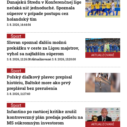
Dunajskú Stredu v Konferenčnej lige
nečaká nič jednoduché. Spoznala
súperov v prípade postupu cez
holandský tím
3. 8. 2026, 14:44:54
Šport
Slovan spoznal ďalšiu možnú
prekážku v ceste za Ligou majstrov,
vyhol sa najťažším súperom
AKTUALIZOVANÉ
3. 8. 2026, 12:26:38
Aktualizované:
3. 8. 2026, 13:20:00
Šport
Poľský diaľkový plavec prepísal
históriu, Baltské more ako prvý
preplával bez prerušenia
3. 8. 2026, 11:27:40
Šport
Infantino po rastúcej kritike zrušil
kontroverzný plán predaja podielu na
MS súkromným investorom
AKTUALIZOVANÉ