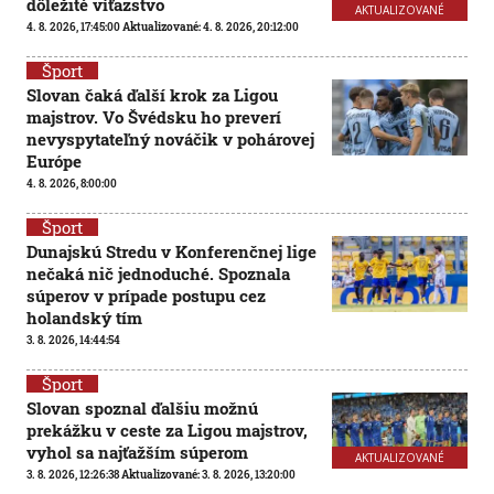
dôležité víťazstvo
AKTUALIZOVANÉ
4. 8. 2026, 17:45:00
Aktualizované:
4. 8. 2026, 20:12:00
Šport
Slovan čaká ďalší krok za Ligou
majstrov. Vo Švédsku ho preverí
nevyspytateľný nováčik v pohárovej
Európe
4. 8. 2026, 8:00:00
Šport
Dunajskú Stredu v Konferenčnej lige
nečaká nič jednoduché. Spoznala
súperov v prípade postupu cez
holandský tím
3. 8. 2026, 14:44:54
Šport
Slovan spoznal ďalšiu možnú
prekážku v ceste za Ligou majstrov,
vyhol sa najťažším súperom
AKTUALIZOVANÉ
3. 8. 2026, 12:26:38
Aktualizované:
3. 8. 2026, 13:20:00