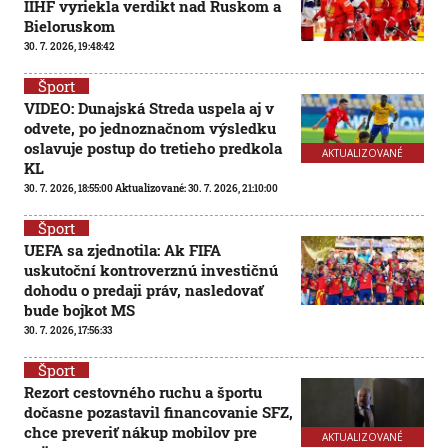
IIHF vyriekla verdikt nad Ruskom a
Bieloruskom
30. 7. 2026, 19:48:42
Šport
VIDEO: Dunajská Streda uspela aj v
odvete, po jednoznačnom výsledku
oslavuje postup do tretieho predkola
AKTUALIZOVANÉ
KL
30. 7. 2026, 18:55:00
Aktualizované:
30. 7. 2026, 21:10:00
Šport
UEFA sa zjednotila: Ak FIFA
uskutoční kontroverznú investičnú
dohodu o predaji práv, nasledovať
bude bojkot MS
30. 7. 2026, 17:56:33
Šport
Rezort cestovného ruchu a športu
dočasne pozastavil financovanie SFZ,
chce preveriť nákup mobilov pre
AKTUALIZOVANÉ