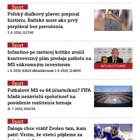
Šport
Poľský diaľkový plavec prepísal
históriu, Baltské more ako prvý
preplával bez prerušenia
3. 8. 2026, 11:27:40
Šport
Infantino po rastúcej kritike zrušil
kontroverzný plán predaja podielu na
MS súkromným investorom
AKTUALIZOVANÉ
1. 8. 2026, 8:18:25
Aktualizované:
1. 8. 2026, 12:48:00
Šport
Futbalové MS so 64 účastníkmi? FIFA
hľadá nezávislú spoločnosť na
posúdenie rozšírenia turnaja
31. 7. 2026, 15:02:04
Šport
Ďaloga chce vrátiť Zvolen tam, kam
patrí: Verím, že všetci pôjdeme za