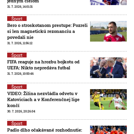
jedným cieľom
31. 7. 2026, 14:01:31
Šport
Bero o stroskotanom prestupe: Pozreli
si len magnetickú rezonanciu a
povedali nie
31. 7. 2026, 11:56:12
Šport
FIFA reaguje na hrozbu bojkotu od
UEFA: Nikto nepredáva futbal
31. 7. 2026, 10:50:46
Šport
VIDEO: Žilina nezvládla odvetu v
Katoviciach a v Konferenčnej lige
končí
30. 7. 2026, 20:26:04
Šport
Padlo dlho očakávané rozhodnutie: