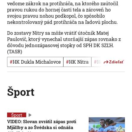
vedome zákrok na protihráča, na ktorého zaútočil
pravou rukou do hornej časti tela a zároveň ho
svojou pravou nohou podkopol, čo spôsobilo
nekontrolovaný pád protihráča na ľadovú plochu.
Do zostavy Nitry sa môže vrátiť útočník Matej
Paulovič, ktorý vynechal utorňajší zápas rovnako z
dôvodu jednozápasovej stopky od SPH DK SZĽH.
(TASR)
#
HK Dukla Michalovce
#
HK Nitra
#
Hokej
#
Tipsp
Zdieľať
Šport
Šport
VIDEO: Slovan zvrátil zápas proti
Mjällby a zo Švédska si odnáša