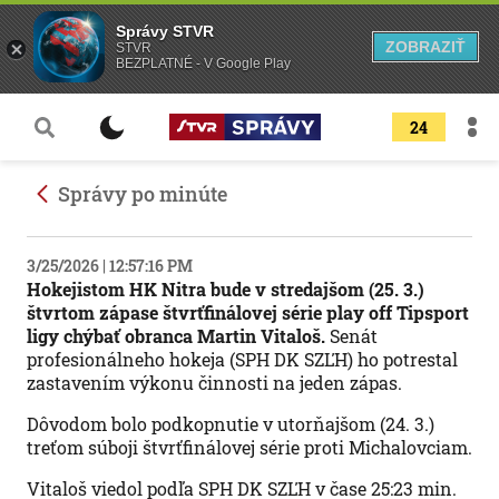
Správy STVR
ZOBRAZIŤ
STVR
BEZPLATNÉ - V Google Play
24
Správy po minúte
3/25/2026 | 12:57:16 PM
Hokejistom HK Nitra bude v stredajšom (25. 3.)
štvrtom zápase štvrťfinálovej série play off Tipsport
ligy chýbať obranca Martin Vitaloš.
Senát
profesionálneho hokeja (SPH DK SZĽH) ho potrestal
zastavením výkonu činnosti na jeden zápas.
Dôvodom bolo podkopnutie v utorňajšom (24. 3.)
treťom súboji štvrťfinálovej série proti Michalovciam.
Vitaloš viedol podľa SPH DK SZĽH v čase 25:23 min.