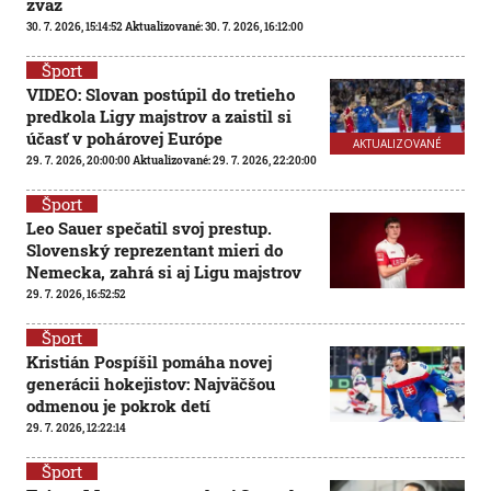
zväz
30. 7. 2026, 15:14:52
Aktualizované:
30. 7. 2026, 16:12:00
Šport
VIDEO: Slovan postúpil do tretieho
predkola Ligy majstrov a zaistil si
účasť v pohárovej Európe
AKTUALIZOVANÉ
29. 7. 2026, 20:00:00
Aktualizované:
29. 7. 2026, 22:20:00
Šport
Leo Sauer spečatil svoj prestup.
Slovenský reprezentant mieri do
Nemecka, zahrá si aj Ligu majstrov
29. 7. 2026, 16:52:52
Šport
Kristián Pospíšil pomáha novej
generácii hokejistov: Najväčšou
odmenou je pokrok detí
29. 7. 2026, 12:22:14
Šport