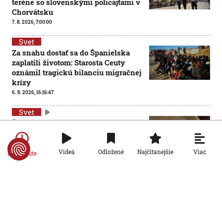
teréne so slovenskými policajtami v
Chorvátsku
7. 8. 2026, 7:00:00
Svet
Za snahu dostať sa do Španielska
zaplatili životom: Starosta Ceuty
oznámil tragickú bilanciu migračnej
krízy
6. 8. 2026, 16:16:47
Svet
Žena v Taliansku omylom vyhodila
žreb s výhrou milión eur. Smetiari ho
hľadali dva dni
Viac
Videá
Odložené
Najčítanejšie
Po minúte
6. 8. 2026, 15:49:55
Svet
VIDEO: Britka Betty prekonala
svetový rekord. V 97 rokoch sa stala
najstaršou ženou, ktorá kráčala po
krídle lietadla