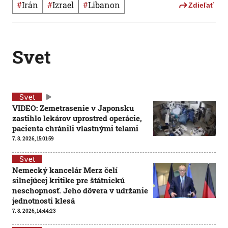
#
Irán
#
Izrael
#
Libanon
Zdieľať
Svet
Svet
VIDEO: Zemetrasenie v Japonsku
zastihlo lekárov uprostred operácie,
pacienta chránili vlastnými telami
7. 8. 2026, 15:01:59
Svet
Nemecký kancelár Merz čelí
silnejúcej kritike pre štátnickú
neschopnosť. Jeho dôvera v udržanie
jednotnosti klesá
7. 8. 2026, 14:44:23