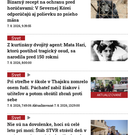
Bizarný recept na ochranu pred
horúčavami: V Severnej Kórei
odporúčajú aj polievku zo psieho
mäsa
7. 8. 2026, 9:39:55
Svet
Z kurtizány dvojitý agent: Mata Hari,
ktorú postihol tragický osud, sa
narodila pred 150 rokmi
7. 8. 2026, 8:00:00
Svet
Pri streľbe v škole v Thajsku zomrelo
osem ľudí. Páchateľ zabil žiakov i
učiteľov a potom obrátil zbraň proti
AKTUALIZOVANÉ
sebe
7. 8. 2026, 7:49:06
Aktualizované:
7. 8. 2026, 13:29:00
Svet
Nie sú na dovolenke, hoci sú celé
leto pri mori: Štáb STVR strávil deň v