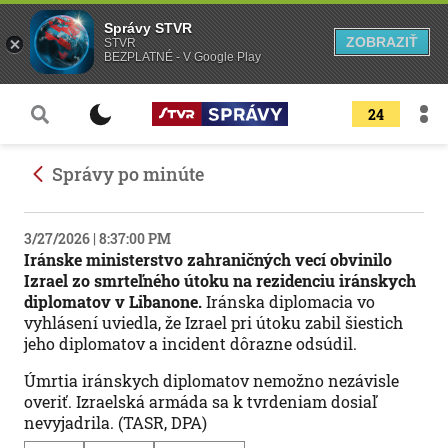
Správy STVR
ZOBRAZIŤ
STVR
BEZPLATNÉ - V Google Play
24
Správy po minúte
3/27/2026 | 8:37:00 PM
Iránske ministerstvo zahraničných vecí obvinilo
Izrael zo smrteľného útoku na rezidenciu iránskych
diplomatov v Libanone.
Iránska diplomacia vo
vyhlásení uviedla, že Izrael pri útoku zabil šiestich
jeho diplomatov a incident dôrazne odsúdil.
Úmrtia iránskych diplomatov nemožno nezávisle
overiť. Izraelská armáda sa k tvrdeniam dosiaľ
nevyjadrila. (TASR, DPA)