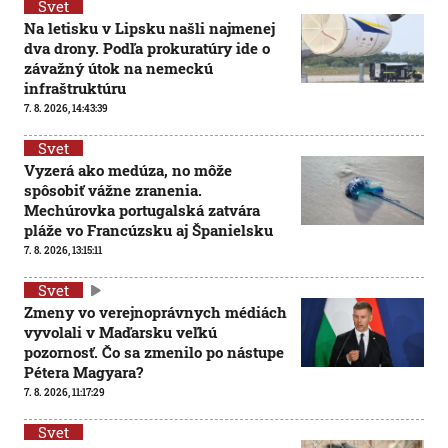
Svet
Na letisku v Lipsku našli najmenej
dva drony. Podľa prokuratúry ide o
závažný útok na nemeckú
infraštruktúru
7. 8. 2026, 14:43:39
Svet
Vyzerá ako medúza, no môže
spôsobiť vážne zranenia.
Mechúrovka portugalská zatvára
pláže vo Francúzsku aj Španielsku
7. 8. 2026, 13:15:11
Svet
Zmeny vo verejnoprávnych médiách
vyvolali v Maďarsku veľkú
pozornosť. Čo sa zmenilo po nástupe
Pétera Magyara?
7. 8. 2026, 11:17:29
Svet