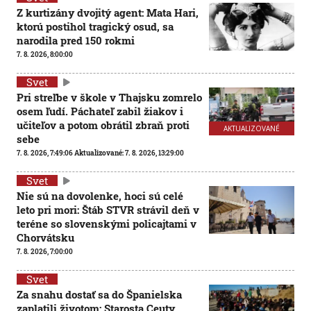
Z kurtizány dvojitý agent: Mata Hari,
ktorú postihol tragický osud, sa
narodila pred 150 rokmi
7. 8. 2026, 8:00:00
Svet
Pri streľbe v škole v Thajsku zomrelo
osem ľudí. Páchateľ zabil žiakov i
učiteľov a potom obrátil zbraň proti
AKTUALIZOVANÉ
sebe
7. 8. 2026, 7:49:06
Aktualizované:
7. 8. 2026, 13:29:00
Svet
Nie sú na dovolenke, hoci sú celé
leto pri mori: Štáb STVR strávil deň v
teréne so slovenskými policajtami v
Chorvátsku
7. 8. 2026, 7:00:00
Svet
Za snahu dostať sa do Španielska
zaplatili životom: Starosta Ceuty