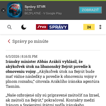
Správy STVR
ZOBRAZIŤ
STVR
BEZPLATNÉ - V Google Play
24
Správy po minúte
6/3/2026 | 8:16:51 PM
Iránsky minister Abbás Arákčí vyhlásil, že
akýkoľvek útok na libanonský Bejrút povedie k
obnoveniu vojny.
„Akýkoľvek útok na Bejrút bude
mať vážne následky a povedie k obnoveniu vojny v
plnom rozsahu,“ citovala Arákčího iránska agentúra
Tasním.
„Naše ozbrojené sily sú pripravené zaútočiť na Izrael,
ak zaútočí na Bejrút,“ pokračoval. Kontakty medzi
Iránom a Spojenými štátmi podľa iránskeho