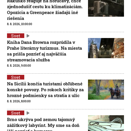
Rakúsko reaguje na horúčavy, chce
zjednodušiť cestu ku klimatizáciám.
Opozícia a Greenpeace žiadajú iné
riešenia
8. 8. 2026, 10:00:00
Svet
Kniha Dana Browna rozprúdila v
Prahe literárny turizmus. Na miesta
sa prišla pozrieť aj najväčšia
streamovacia služba
8. 8. 2026, 9:00:00
Svet
Na Sicílii končia turistami obľúbené
konské povozy. Po rokoch kritiky za
hrozné podmienky sa stratia z ulíc
8. 8. 2026, 8:00:00
Svet
Brno ukrýva pod zemou tajomný
zážitkový labyrint. My sme sa doň