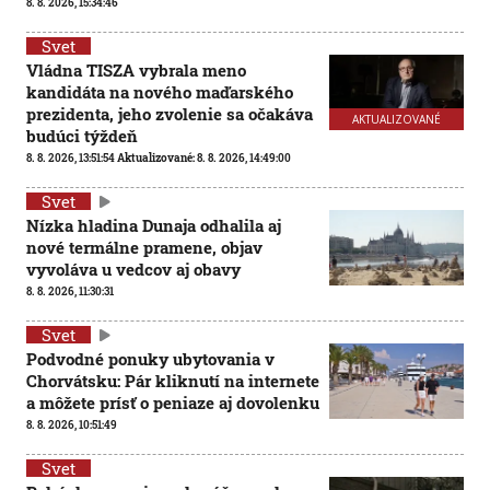
8. 8. 2026, 15:34:46
Svet
Vládna TISZA vybrala meno
kandidáta na nového maďarského
prezidenta, jeho zvolenie sa očakáva
AKTUALIZOVANÉ
budúci týždeň
8. 8. 2026, 13:51:54
Aktualizované:
8. 8. 2026, 14:49:00
Svet
Nízka hladina Dunaja odhalila aj
nové termálne pramene, objav
vyvoláva u vedcov aj obavy
8. 8. 2026, 11:30:31
Svet
Podvodné ponuky ubytovania v
Chorvátsku: Pár kliknutí na internete
a môžete prísť o peniaze aj dovolenku
8. 8. 2026, 10:51:49
Svet