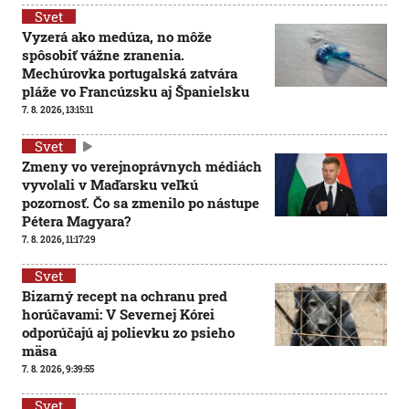
Svet
Vyzerá ako medúza, no môže
spôsobiť vážne zranenia.
Mechúrovka portugalská zatvára
pláže vo Francúzsku aj Španielsku
7. 8. 2026, 13:15:11
Svet
Zmeny vo verejnoprávnych médiách
vyvolali v Maďarsku veľkú
pozornosť. Čo sa zmenilo po nástupe
Pétera Magyara?
7. 8. 2026, 11:17:29
Svet
Bizarný recept na ochranu pred
horúčavami: V Severnej Kórei
odporúčajú aj polievku zo psieho
mäsa
7. 8. 2026, 9:39:55
Svet