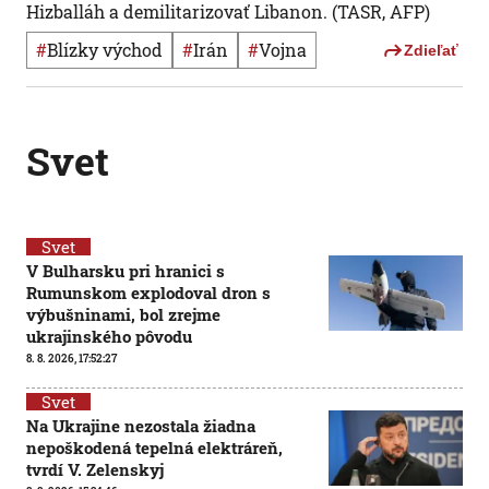
Hizballáh a demilitarizovať Libanon. (TASR, AFP)
#
Blízky východ
#
Irán
#
vojna
Zdieľať
Svet
Svet
V Bulharsku pri hranici s
Rumunskom explodoval dron s
výbušninami, bol zrejme
ukrajinského pôvodu
8. 8. 2026, 17:52:27
Svet
Na Ukrajine nezostala žiadna
nepoškodená tepelná elektráreň,
tvrdí V. Zelenskyj