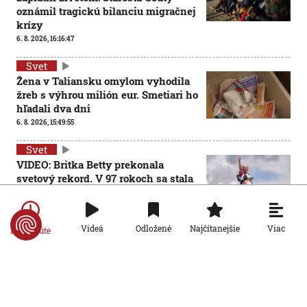
oznámil tragickú bilanciu migračnej
krízy
6. 8. 2026, 16:16:47
Svet
Žena v Taliansku omylom vyhodila
žreb s výhrou milión eur. Smetiari ho
hľadali dva dni
6. 8. 2026, 15:49:55
Svet
VIDEO: Britka Betty prekonala
svetový rekord. V 97 rokoch sa stala
najstaršou ženou, ktorá kráčala po
krídle lietadla
6. 8. 2026, 15:40:24
Viac
Videá
Odložené
Najčítanejšie
Po minúte
Svet
V ukrajinskej armáde slúži takmer
16-tisíc zahraničných dobrovoľníkov
6. 8. 2026, 14:26:05