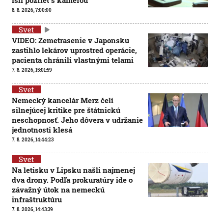
išli pozrieť s kamerou
8. 8. 2026, 7:00:00
Svet
VIDEO: Zemetrasenie v Japonsku
zastihlo lekárov uprostred operácie,
pacienta chránili vlastnými telami
7. 8. 2026, 15:01:59
Svet
Nemecký kancelár Merz čelí
silnejúcej kritike pre štátnickú
neschopnosť. Jeho dôvera v udržanie
jednotnosti klesá
7. 8. 2026, 14:44:23
Svet
Na letisku v Lipsku našli najmenej
dva drony. Podľa prokuratúry ide o
závažný útok na nemeckú
infraštruktúru
7. 8. 2026, 14:43:39