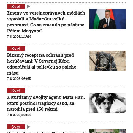
Svet
Zmeny vo verejnoprávnych médiách
vyvolali v Maďarsku veľkú
pozornosť. Čo sa zmenilo po nástupe
Pétera Magyara?
7. 8. 2026, 11:17:29
Svet
Bizarný recept na ochranu pred
horúčavami: V Severnej Kórei
odporúčajú aj polievku zo psieho
mäsa
7. 8. 2026, 9:39:55
Svet
Z kurtizány dvojitý agent: Mata Hari,
ktorú postihol tragický osud, sa
narodila pred 150 rokmi
7. 8. 2026, 8:00:00
Svet