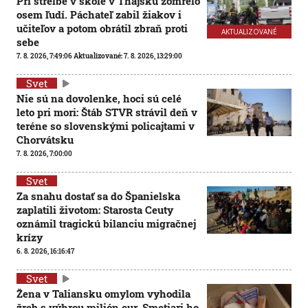
Pri streľbe v škole v Thajsku zomrelo
osem ľudí. Páchateľ zabil žiakov i
učiteľov a potom obrátil zbraň proti
AKTUALIZOVANÉ
sebe
7. 8. 2026, 7:49:06
Aktualizované:
7. 8. 2026, 13:29:00
Svet
Nie sú na dovolenke, hoci sú celé
leto pri mori: Štáb STVR strávil deň v
teréne so slovenskými policajtami v
Chorvátsku
7. 8. 2026, 7:00:00
Svet
Za snahu dostať sa do Španielska
zaplatili životom: Starosta Ceuty
oznámil tragickú bilanciu migračnej
krízy
6. 8. 2026, 16:16:47
Svet
Žena v Taliansku omylom vyhodila
žreb s výhrou milión eur. Smetiari ho