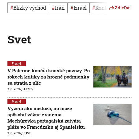
#
Blízky východ
#
Irán
#
Izrael
#
konflikt
Zdieľať
Svet
Svet
V Palerme končia konské povozy. Po
rokoch kritiky za hrozné podmienky
sa stratia z ulíc
7. 8. 2026, 14:17:05
Svet
Vyzerá ako medúza, no môže
spôsobiť vážne zranenia.
Mechúrovka portugalská zatvára
pláže vo Francúzsku aj Španielsku
7. 8. 2026, 13:15:11