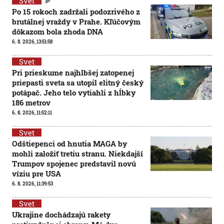
Svet
Po 15 rokoch zadržali podozrivého z
brutálnej vraždy v Prahe. Kľúčovým
dôkazom bola zhoda DNA
6. 8. 2026, 13:51:58
Svet
Pri prieskume najhlbšej zatopenej
priepasti sveta sa utopil elitný český
potápač. Jeho telo vytiahli z hĺbky
186 metrov
6. 8. 2026, 11:52:11
Svet
Odštiepenci od hnutia MAGA by
mohli založiť tretiu stranu. Niekdajší
Trumpov spojenec predstavil novú
víziu pre USA
6. 8. 2026, 11:39:53
Svet
Ukrajine dochádzajú rakety