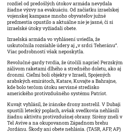
rozdiel od predošlých útokov armáda nevydala
žiadne výzvy na evakuáciu. Od začiatku izraelskej
vojenskej kampane mnoho obyvateľov južné
predmestia opustilo a aktuálne nie je jasné, či si
izraelské útoky vyžiadali obete.
Izraelská armáda vo vyhlásení uviedla, že
uskutočnila rozsiahle údery aj „v srdci Teheránu“.
Viac podrobností však neposkytla.
Revolučné gardy tvrdia, že útočili naprieč Perzským
zálivom raketami dlhého a stredného doletu, ako aj
dronmi. Cieľmi boli objekty v Izraeli, Spojených
arabských emirátoch, Katare, Kuvajte a Bahrajne,
kde bolo terčom útoku servisné stredisko
amerického protivzdušného systému Patriot.
Kuvajt vyhlásil, že iránske drony zostrelil. V Dubaji
spustili letecký poplach, avšak svedkovia nehlásili
žiadnu aktivitu protivzdušnej obrany. Sirény zneli v
Tel Avive a na okupovanom Západnom brehu
Jordánu. Škody ani obete nehlásia. (TASR, AFP, AP)