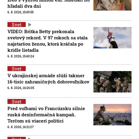
hľadali dva dni
6. 8. 2026, 15:49:55
Svet
VIDEO: Britka Betty prekonala
svetový rekord. V 97 rokoch sa stala
najstaršou ženou, ktorá kráčala po
krídle lietadla
6. 8. 2026, 15:40:24
Svet
V ukrajinskej armáde slúži takmer
16-tisíc zahraničných dobrovoľníkov
6. 8. 2026, 14:26:05
Svet
Pred voľbami vo Francúzsku silnie
ruská dezinformačná kampaň.
Terčom sú viacerí politici
6. 8. 2026, 14:21:27