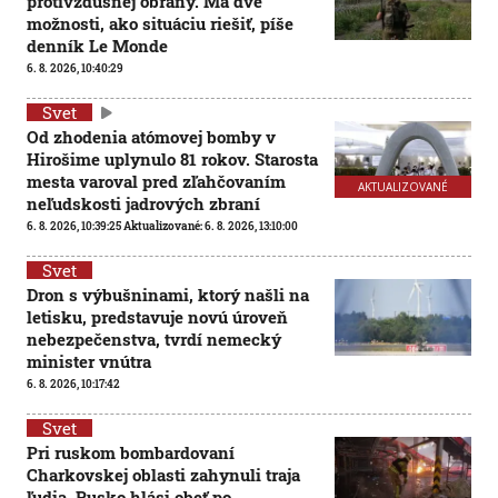
protivzdušnej obrany. Má dve
možnosti, ako situáciu riešiť, píše
denník Le Monde
6. 8. 2026, 10:40:29
Svet
Od zhodenia atómovej bomby v
Hirošime uplynulo 81 rokov. Starosta
mesta varoval pred zľahčovaním
AKTUALIZOVANÉ
neľudskosti jadrových zbraní
6. 8. 2026, 10:39:25
Aktualizované:
6. 8. 2026, 13:10:00
Svet
Dron s výbušninami, ktorý našli na
letisku, predstavuje novú úroveň
nebezpečenstva, tvrdí nemecký
minister vnútra
6. 8. 2026, 10:17:42
Svet
Pri ruskom bombardovaní
Charkovskej oblasti zahynuli traja
ľudia. Rusko hlási obeť po