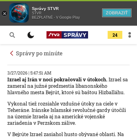
Správy STVR
ZOBRAZIŤ
STVR
BEZPLATNÉ - V Google Play
24
Správy po minúte
3/27/2026 | 5:47:51 AM
Izrael aj Irán v noci pokračovali v útokoch.
Izrael sa
zameral na južné predmestia libanonského
hlavného mesta Bejrút, ktoré sú baštou Hizballáhu.
Vykonal tiež rozsiahle vzdušné útoky na ciele v
Teheráne. Iránske Islamské revolučné gardy útočili
na územie Izraela aj na americké vojenské
zariadenia v Perzskom zálive.
V Bejrúte Izrael zasiahol husto obývané oblasti. Na