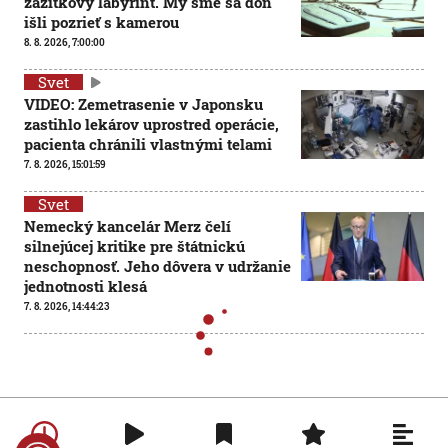
zážitkový labyrint. My sme sa doň
išli pozrieť s kamerou
8. 8. 2026, 7:00:00
Svet
VIDEO: Zemetrasenie v Japonsku
zastihlo lekárov uprostred operácie,
pacienta chránili vlastnými telami
7. 8. 2026, 15:01:59
Svet
Nemecký kancelár Merz čelí
silnejúcej kritike pre štátnickú
neschopnosť. Jeho dôvera v udržanie
jednotnosti klesá
7. 8. 2026, 14:44:23