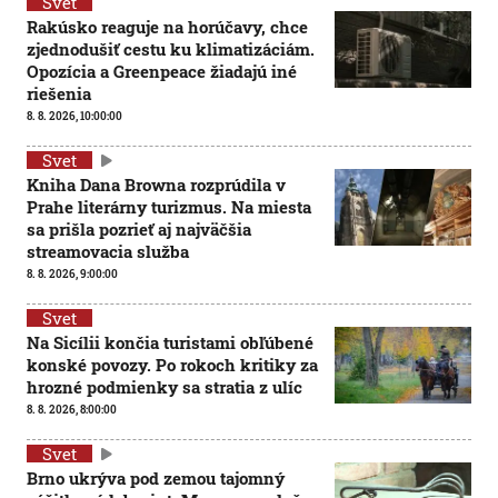
Svet
Rakúsko reaguje na horúčavy, chce
zjednodušiť cestu ku klimatizáciám.
Opozícia a Greenpeace žiadajú iné
riešenia
8. 8. 2026, 10:00:00
Svet
Kniha Dana Browna rozprúdila v
Prahe literárny turizmus. Na miesta
sa prišla pozrieť aj najväčšia
streamovacia služba
8. 8. 2026, 9:00:00
Svet
Na Sicílii končia turistami obľúbené
konské povozy. Po rokoch kritiky za
hrozné podmienky sa stratia z ulíc
8. 8. 2026, 8:00:00
Svet
Brno ukrýva pod zemou tajomný