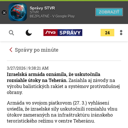
Správy STVR
ZOBRAZIŤ
STVR
BEZPLATNÉ - V Google Play
24
Správy po minúte
3/27/2026 | 9:38:21 AM
Izraelská armáda oznámila, že uskutočnila
rozsiahle útoky na Teherán.
Zasiahla aj závody na
výrobu balistických rakiet a systémov protivzdušnej
obrany.
Armáda vo svojom piatkovom (27. 3.) vyhlásení
uviedla, že izraelské sily uskutočnili rozsiahlu vlnu
útokov zameraných na infraštruktúru iránskeho
teroristického režimu v centre Teheránu.