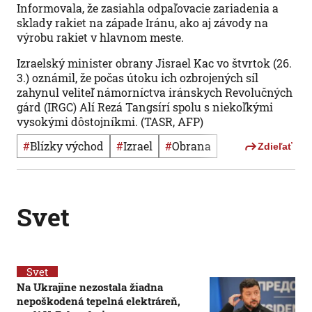
Informovala, že zasiahla odpaľovacie zariadenia a
sklady rakiet na západe Iránu, ako aj závody na
výrobu rakiet v hlavnom meste.
Izraelský minister obrany Jisrael Kac vo štvrtok (26.
3.) oznámil, že počas útoku ich ozbrojených síl
zahynul veliteľ námorníctva iránskych Revolučných
gárd (IRGC) Alí Rezá Tangsírí spolu s niekoľkými
vysokými dôstojníkmi. (TASR, AFP)
#
Blízky východ
#
Izrael
#
obrana
Zdieľať
Svet
Svet
Na Ukrajine nezostala žiadna
nepoškodená tepelná elektráreň,