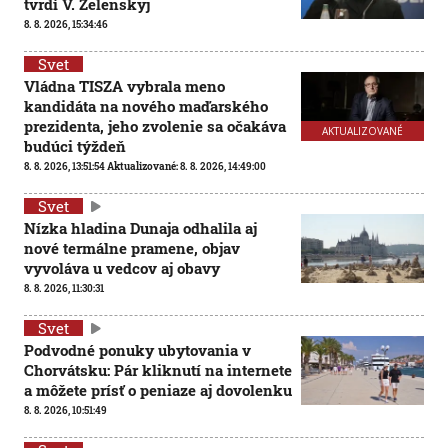
tvrdí V. Zelenskyj
8. 8. 2026, 15:34:46
Svet
Vládna TISZA vybrala meno
kandidáta na nového maďarského
prezidenta, jeho zvolenie sa očakáva
AKTUALIZOVANÉ
budúci týždeň
8. 8. 2026, 13:51:54
Aktualizované:
8. 8. 2026, 14:49:00
Svet
Nízka hladina Dunaja odhalila aj
nové termálne pramene, objav
vyvoláva u vedcov aj obavy
8. 8. 2026, 11:30:31
Svet
Podvodné ponuky ubytovania v
Chorvátsku: Pár kliknutí na internete
a môžete prísť o peniaze aj dovolenku
8. 8. 2026, 10:51:49