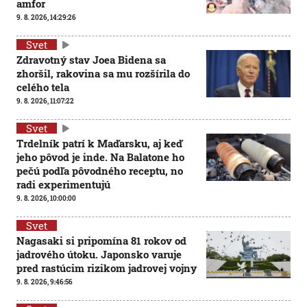
amfor
9. 8. 2026, 14:29:26
Svet
Zdravotný stav Joea Bidena sa
zhoršil, rakovina sa mu rozšírila do
celého tela
9. 8. 2026, 11:07:22
Svet
Trdelník patrí k Maďarsku, aj keď
jeho pôvod je inde. Na Balatone ho
pečú podľa pôvodného receptu, no
radi experimentujú
9. 8. 2026, 10:00:00
Svet
Nagasaki si pripomína 81 rokov od
jadrového útoku. Japonsko varuje
pred rastúcim rizikom jadrovej vojny
9. 8. 2026, 9:46:56