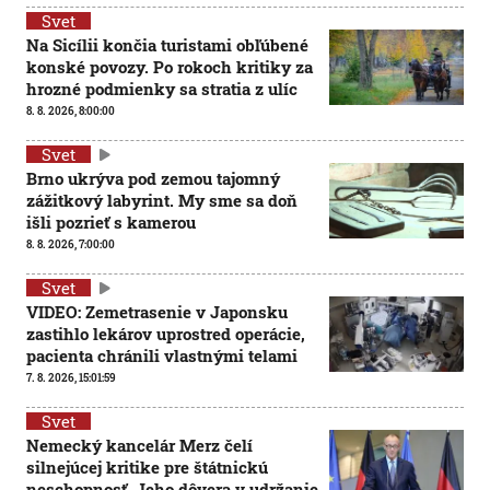
Svet
Na Sicílii končia turistami obľúbené
konské povozy. Po rokoch kritiky za
hrozné podmienky sa stratia z ulíc
8. 8. 2026, 8:00:00
Svet
Brno ukrýva pod zemou tajomný
zážitkový labyrint. My sme sa doň
išli pozrieť s kamerou
8. 8. 2026, 7:00:00
Svet
VIDEO: Zemetrasenie v Japonsku
zastihlo lekárov uprostred operácie,
pacienta chránili vlastnými telami
7. 8. 2026, 15:01:59
Svet
Nemecký kancelár Merz čelí
silnejúcej kritike pre štátnickú
neschopnosť. Jeho dôvera v udržanie