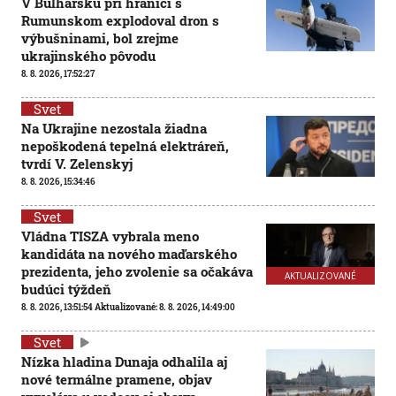
V Bulharsku pri hranici s
Rumunskom explodoval dron s
výbušninami, bol zrejme
ukrajinského pôvodu
8. 8. 2026, 17:52:27
Svet
Na Ukrajine nezostala žiadna
nepoškodená tepelná elektráreň,
tvrdí V. Zelenskyj
8. 8. 2026, 15:34:46
Svet
Vládna TISZA vybrala meno
kandidáta na nového maďarského
prezidenta, jeho zvolenie sa očakáva
AKTUALIZOVANÉ
budúci týždeň
8. 8. 2026, 13:51:54
Aktualizované:
8. 8. 2026, 14:49:00
Svet
Nízka hladina Dunaja odhalila aj
nové termálne pramene, objav