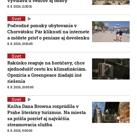
vyvoláva u vedcov aj obavy
8. 8. 2026, 11:30:31
Svet
Podvodné ponuky ubytovania v
Chorvátsku: Pár kliknutí na internete
a môžete prísť o peniaze aj dovolenku
8. 8. 2026, 10:51:49
Svet
Rakúsko reaguje na horúčavy, chce
zjednodušiť cestu ku klimatizáciám.
Opozícia a Greenpeace žiadajú iné
riešenia
8. 8. 2026, 10:00:00
Svet
Kniha Dana Browna rozprúdila v
Prahe literárny turizmus. Na miesta
sa prišla pozrieť aj najväčšia
streamovacia služba
8. 8. 2026, 9:00:00