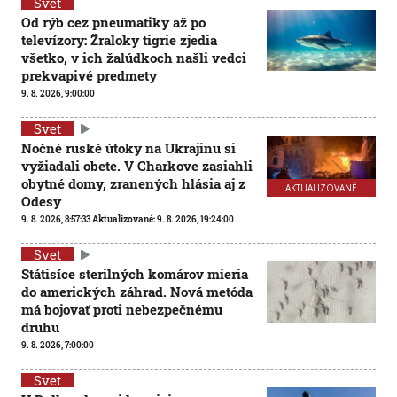
Svet
Od rýb cez pneumatiky až po
televízory: Žraloky tigrie zjedia
všetko, v ich žalúdkoch našli vedci
prekvapivé predmety
9. 8. 2026, 9:00:00
Svet
Nočné ruské útoky na Ukrajinu si
vyžiadali obete. V Charkove zasiahli
obytné domy, zranených hlásia aj z
AKTUALIZOVANÉ
Odesy
9. 8. 2026, 8:57:33
Aktualizované:
9. 8. 2026, 19:24:00
Svet
Státisíce sterilných komárov mieria
do amerických záhrad. Nová metóda
má bojovať proti nebezpečnému
druhu
9. 8. 2026, 7:00:00
Svet