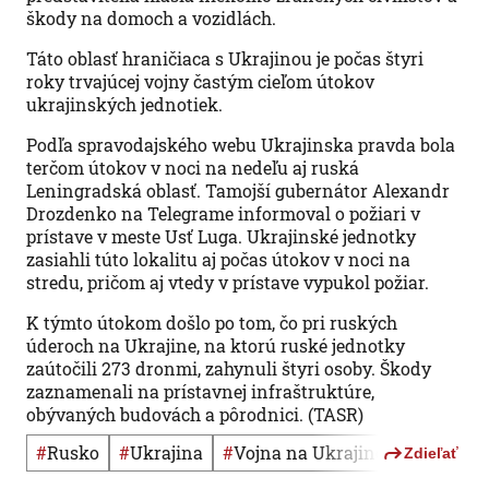
škody na domoch a vozidlách.
Táto oblasť hraničiaca s Ukrajinou je počas štyri
roky trvajúcej vojny častým cieľom útokov
ukrajinských jednotiek.
Podľa spravodajského webu Ukrajinska pravda bola
terčom útokov v noci na nedeľu aj ruská
Leningradská oblasť. Tamojší gubernátor Alexandr
Drozdenko na Telegrame informoval o požiari v
prístave v meste Usť Luga. Ukrajinské jednotky
zasiahli túto lokalitu aj počas útokov v noci na
stredu, pričom aj vtedy v prístave vypukol požiar.
K týmto útokom došlo po tom, čo pri ruských
úderoch na Ukrajine, na ktorú ruské jednotky
zaútočili 273 dronmi, zahynuli štyri osoby. Škody
zaznamenali na prístavnej infraštruktúre,
obývaných budovách a pôrodnici. (TASR)
#
Rusko
#
Ukrajina
#
vojna na Ukrajine
Zdieľať