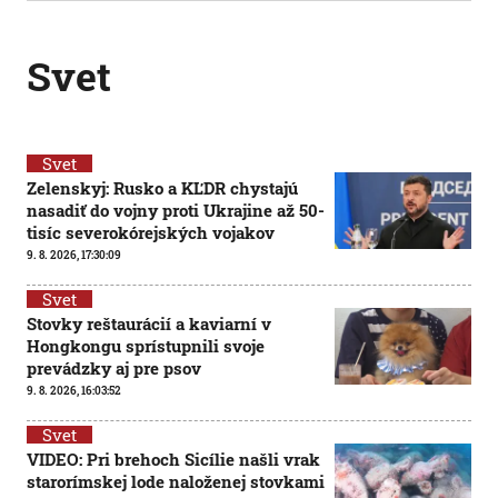
Svet
Svet
Zelenskyj: Rusko a KĽDR chystajú
nasadiť do vojny proti Ukrajine až 50-
tisíc severokórejských vojakov
9. 8. 2026, 17:30:09
Svet
Stovky reštaurácií a kaviarní v
Hongkongu sprístupnili svoje
prevádzky aj pre psov
9. 8. 2026, 16:03:52
Svet
VIDEO: Pri brehoch Sicílie našli vrak
starorímskej lode naloženej stovkami