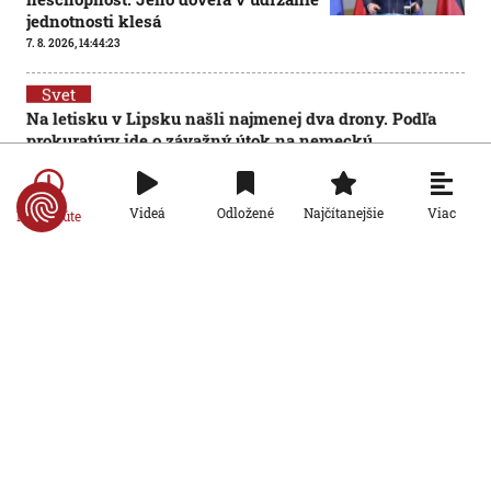
jednotnosti klesá
7. 8. 2026, 14:44:23
Svet
Na letisku v Lipsku našli najmenej
dva drony. Podľa prokuratúry ide o
závažný útok na nemeckú
infraštruktúru
7. 8. 2026, 14:43:39
Viac
Videá
Odložené
Najčítanejšie
Po minúte
Svet
Vyzerá ako medúza, no môže
spôsobiť vážne zranenia.
Mechúrovka portugalská zatvára
pláže vo Francúzsku aj Španielsku
7. 8. 2026, 13:15:11
Svet
Zmeny vo verejnoprávnych médiách
vyvolali v Maďarsku veľkú
pozornosť. Čo sa zmenilo po nástupe
Pétera Magyara?