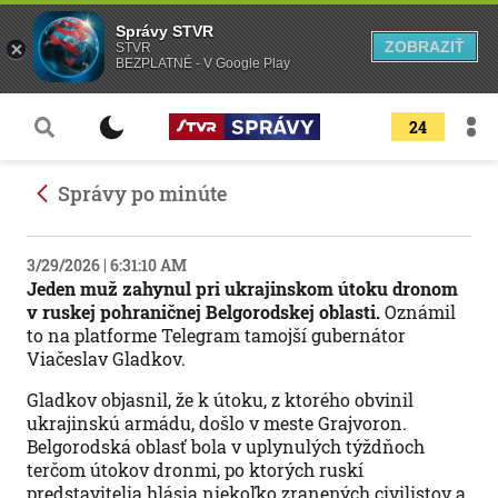
Správy STVR
ZOBRAZIŤ
STVR
BEZPLATNÉ - V Google Play
24
Správy po minúte
3/29/2026 | 6:31:10 AM
Jeden muž zahynul pri ukrajinskom útoku dronom
v ruskej pohraničnej Belgorodskej oblasti.
Oznámil
to na platforme Telegram tamojší gubernátor
Viačeslav Gladkov.
Gladkov objasnil, že k útoku, z ktorého obvinil
ukrajinskú armádu, došlo v meste Grajvoron.
Belgorodská oblasť bola v uplynulých týždňoch
terčom útokov dronmi, po ktorých ruskí
predstavitelia hlásia niekoľko zranených civilistov a