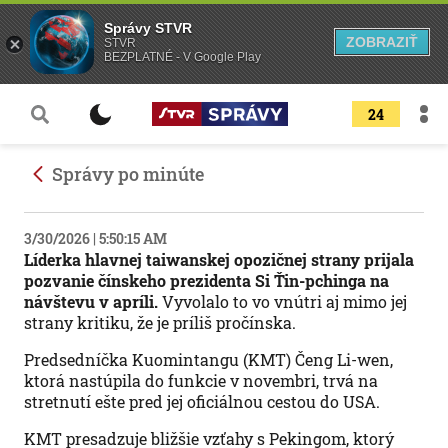
Správy STVR
ZOBRAZIŤ
STVR
BEZPLATNÉ - V Google Play
24
Správy po minúte
3/30/2026 | 5:50:15 AM
Líderka hlavnej taiwanskej opozičnej strany prijala
pozvanie čínskeho prezidenta Si Ťin-pchinga na
návštevu v apríli.
Vyvolalo to vo vnútri aj mimo jej
strany kritiku, že je príliš pročínska.
Predsedníčka Kuomintangu (KMT) Čeng Li-wen,
ktorá nastúpila do funkcie v novembri, trvá na
stretnutí ešte pred jej oficiálnou cestou do USA.
KMT presadzuje bližšie vzťahy s Pekingom, ktorý