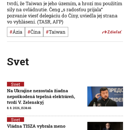
tvrdí, že Taiwan je jeho územím, a hrozí mu použitím
sily na ovládnutie. Čeng „s radosťou prijala“
pozvanie viesť delegáciu do Číny, uviedla jej strana
vo vyhlásení. (TASR, AFP)
#
Ázia
#
Čína
#
Taiwan
Zdieľať
Svet
Svet
Na Ukrajine nezostala žiadna
nepoškodená tepelná elektráreň,
tvrdí V. Zelenskyj
8. 8. 2026, 15:34:46
Svet
Vládna TISZA vybrala meno