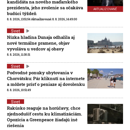
kandidáta na nového maďarského
prezidenta, jeho zvolenie sa očakáva
AKTUALIZOVANÉ
budúci týždeň
8. 8. 2026, 13:51:54
Aktualizované:
8. 8. 2026, 14:49:00
Svet
Nízka hladina Dunaja odhalila aj
nové termálne pramene, objav
vyvoláva u vedcov aj obavy
8. 8. 2026, 11:30:31
Svet
Podvodné ponuky ubytovania v
Chorvátsku: Pár kliknutí na internete
a môžete prísť o peniaze aj dovolenku
8. 8. 2026, 10:51:49
Svet
Rakúsko reaguje na horúčavy, chce
zjednodušiť cestu ku klimatizáciám.
Opozícia a Greenpeace žiadajú iné
riešenia