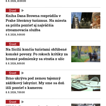
8. 8. 2026, 10:00:00
Svet
Kniha Dana Browna rozprúdila v
Prahe literárny turizmus. Na miesta
sa prišla pozrieť aj najväčšia
streamovacia služba
8. 8. 2026, 9:00:00
Svet
Na Sicílii končia turistami obľúbené
konské povozy. Po rokoch kritiky za
hrozné podmienky sa stratia z ulíc
8. 8. 2026, 8:00:00
Svet
Brno ukrýva pod zemou tajomný
zážitkový labyrint. My sme sa doň
išli pozrieť s kamerou
8. 8. 2026, 7:00:00
Svet