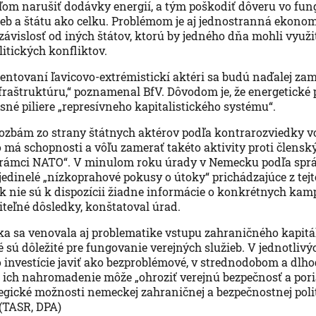
eľom narušiť dodávky energií, a tým poškodiť dôveru vo fu
ieb a štátu ako celku. Problémom je aj jednostranná ekono
závislosť od iných štátov, ktorú by jedného dňa mohli využi
litických konfliktov.
ientovaní ľavicovo-extrémistickí aktéri sa budú naďalej za
fraštruktúru,“ poznamenal BfV. Dôvodom je, že energetické
sné piliere „represívneho kapitalistického systému“.
ozbám zo strany štátnych aktérov podľa kontrarozviedky v
ko má schopnosti a vôľu zamerať takéto aktivity proti člen
 rámci NATO“. V minulom roku úrady v Nemecku podľa spr
edinelé „nízkoprahové pokusy o útoky“ prichádzajúce z tejto
k nie sú k dispozícii žiadne informácie o konkrétnych kam
iteľné dôsledky, konštatoval úrad.
a sa venovala aj problematike vstupu zahraničného kapitá
é sú dôležité pre fungovanie verejných služieb. V jednotliv
 investície javiť ako bezproblémové, v strednodobom a dl
 ich nahromadenie môže „ohroziť verejnú bezpečnosť a por
egické možnosti nemeckej zahraničnej a bezpečnostnej polit
 (TASR, DPA)