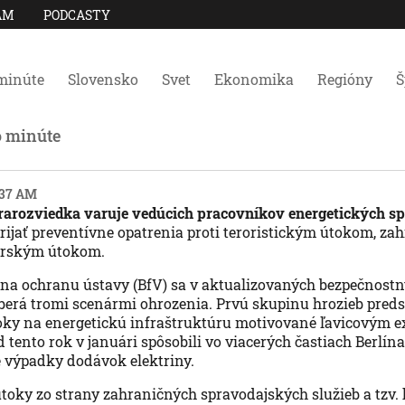
AM
PODCASTY
minúte
Slovensko
Svet
Ekonomika
Regióny
Š
o minúte
4:37 AM
arozviedka varuje vedúcich pracovníkov energetických sp
rijať preventívne opatrenia proti teroristickým útokom, z
erským útokom.
 na ochranu ústavy (BfV) sa v aktualizovaných bezpečnost
erá tromi scenármi ohrozenia. Prvú skupinu hrozieb preds
toky na energetickú infraštruktúru motivované ľavicovým 
 tento rok v januári spôsobili vo viacerých častiach Berlína
 výpadky dodávok elektriny.
toky zo strany zahraničných spravodajských služieb a tzv. 