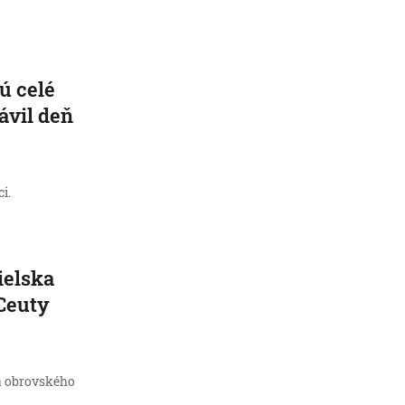
ú celé
rávil deň
i.
ielska
 Ceuty
a obrovského