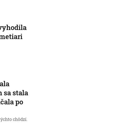
vyhodila
metiari
ala
 sa stala
áčala po
kýchto chôdzí.