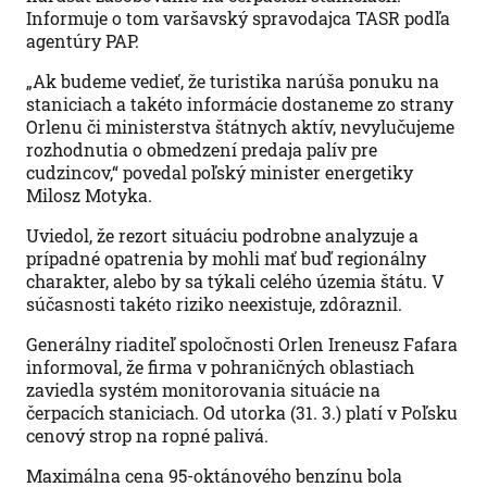
Informuje o tom varšavský spravodajca TASR podľa
agentúry PAP.
„Ak budeme vedieť, že turistika narúša ponuku na
staniciach a takéto informácie dostaneme zo strany
Orlenu či ministerstva štátnych aktív, nevylučujeme
rozhodnutia o obmedzení predaja palív pre
cudzincov,“ povedal poľský minister energetiky
Milosz Motyka.
Uviedol, že rezort situáciu podrobne analyzuje a
prípadné opatrenia by mohli mať buď regionálny
charakter, alebo by sa týkali celého územia štátu. V
súčasnosti takéto riziko neexistuje, zdôraznil.
Generálny riaditeľ spoločnosti Orlen Ireneusz Fafara
informoval, že firma v pohraničných oblastiach
zaviedla systém monitorovania situácie na
čerpacích staniciach. Od utorka (31. 3.) platí v Poľsku
cenový strop na ropné palivá.
Maximálna cena 95-oktánového benzínu bola