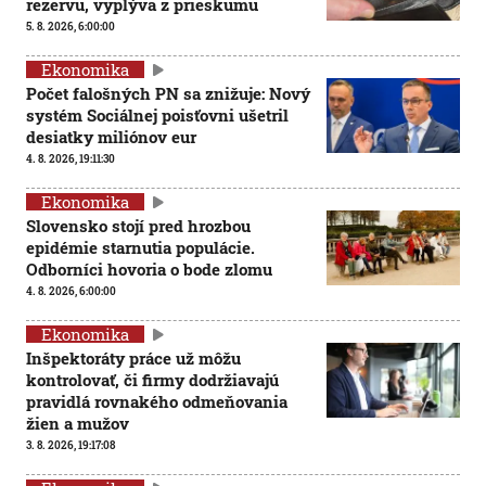
rezervu, vyplýva z prieskumu
5. 8. 2026, 6:00:00
Ekonomika
Počet falošných PN sa znižuje: Nový
systém Sociálnej poisťovni ušetril
desiatky miliónov eur
4. 8. 2026, 19:11:30
Ekonomika
Slovensko stojí pred hrozbou
epidémie starnutia populácie.
Odborníci hovoria o bode zlomu
4. 8. 2026, 6:00:00
Ekonomika
Inšpektoráty práce už môžu
kontrolovať, či firmy dodržiavajú
pravidlá rovnakého odmeňovania
žien a mužov
3. 8. 2026, 19:17:08