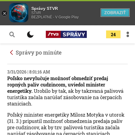
Správy STVR
ZOBRAZIŤ
STVR
BEZPLATNÉ - V Google Play
24
Správy po minúte
3/31/2026 | 8:01:16 AM
Poľsko nevylučuje možnosť obmedziť predaj
ropných palív cudzincom, uviedol minister
energetiky.
Urobilo by tak, ak by takzvaná palivová
turistika začala narúšať zásobovanie na čerpacích
staniciach.
Poľský minister energetiky Milosz Motyka v utorok
(31. 3.) pripustil možnosť obmedzenia predaja palív
pre cudzincov, ak by tzv. palivová turistika začala
narúšať zásobovanie na čerpacích staniciach.