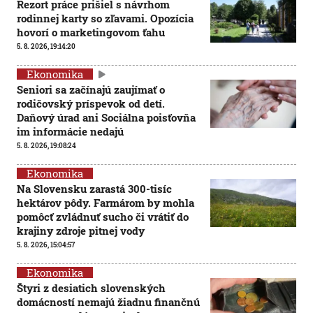
Rezort práce prišiel s návrhom
rodinnej karty so zľavami. Opozícia
hovorí o marketingovom ťahu
5. 8. 2026, 19:14:20
Ekonomika
Seniori sa začínajú zaujímať o
rodičovský príspevok od detí.
Daňový úrad ani Sociálna poisťovňa
im informácie nedajú
5. 8. 2026, 19:08:24
Ekonomika
Na Slovensku zarastá 300-tisíc
hektárov pôdy. Farmárom by mohla
pomôcť zvládnuť sucho či vrátiť do
krajiny zdroje pitnej vody
5. 8. 2026, 15:04:57
Ekonomika
Štyri z desiatich slovenských
domácností nemajú žiadnu finančnú