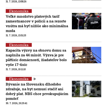
31. 7. 2026, 13:58:26
Ekonomika
Veľké množstvo platových taríf
zamestnancov v polícii a na rezorte
vnútra má byť nižšie ako minimálna
mzda
31. 7. 2026, 13:31:25
Ekonomika
Kapacita výzvy na obnovu domu sa
naplnila za 44 minút. Výzva je pre
päťtisíc domácností, žiadateľov bolo
vyše 17-tisíc
31. 7. 2026, 10:11:10
Ekonomika
Bývanie na Slovensku dlhodobo
zdražuje, na byt nemusí stačiť ani
dobrý plat. NBS chce prvokupujúcim
pomôcť
30. 7. 2026, 19:29:41