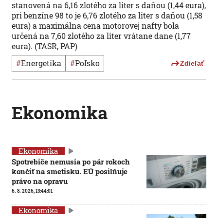
stanovená na 6,16 zlotého za liter s daňou (1,44 eura),
pri benzíne 98 to je 6,76 zlotého za liter s daňou (1,58
eura) a maximálna cena motorovej nafty bola
určená na 7,60 zlotého za liter vrátane dane (1,77
eura). (TASR, PAP)
#
Energetika
#
Poľsko
Zdieľať
Ekonomika
Ekonomika
Spotrebiče nemusia po pár rokoch
končiť na smetisku. EÚ posilňuje
právo na opravu
6. 8. 2026, 13:44:01
Ekonomika