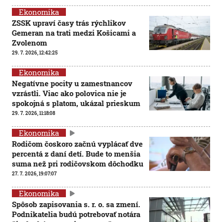
Ekonomika
ZSSK upraví časy trás rýchlikov
Gemeran na trati medzi Košicami a
Zvolenom
29. 7. 2026, 12:42:25
Ekonomika
Negatívne pocity u zamestnancov
vzrástli. Viac ako polovica nie je
spokojná s platom, ukázal prieskum
29. 7. 2026, 11:18:08
Ekonomika
Rodičom čoskoro začnú vyplácať dve
percentá z daní detí. Bude to menšia
suma než pri rodičovskom dôchodku
27. 7. 2026, 19:07:07
Ekonomika
Spôsob zapisovania s. r. o. sa zmení.
Podnikatelia budú potrebovať notára