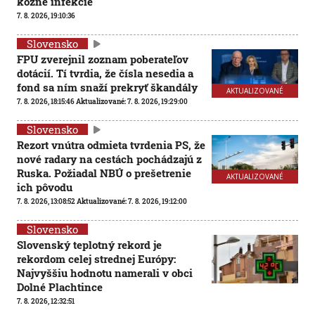
kožné infekcie
7. 8. 2026, 19:10:36
Slovensko
FPU zverejnil zoznam poberateľov
dotácií. Tí tvrdia, že čísla nesedia a
fond sa ním snaží prekryť škandály
AKTUALIZOVANÉ
7. 8. 2026, 18:15:46
Aktualizované:
7. 8. 2026, 19:29:00
Slovensko
Rezort vnútra odmieta tvrdenia PS, že
nové radary na cestách pochádzajú z
Ruska. Požiadal NBÚ o prešetrenie
AKTUALIZOVANÉ
ich pôvodu
7. 8. 2026, 13:08:52
Aktualizované:
7. 8. 2026, 19:12:00
Slovensko
Slovenský teplotný rekord je
rekordom celej strednej Európy:
Najvyššiu hodnotu namerali v obci
Dolné Plachtince
7. 8. 2026, 12:32:51