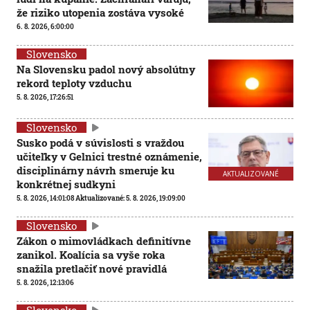
že riziko utopenia zostáva vysoké
6. 8. 2026, 6:00:00
Slovensko
Na Slovensku padol nový absolútny
rekord teploty vzduchu
5. 8. 2026, 17:26:51
Slovensko
Susko podá v súvislosti s vraždou
učiteľky v Gelnici trestné oznámenie,
disciplinárny návrh smeruje ku
AKTUALIZOVANÉ
konkrétnej sudkyni
5. 8. 2026, 14:01:08
Aktualizované:
5. 8. 2026, 19:09:00
Slovensko
Zákon o mimovládkach definitívne
zanikol. Koalícia sa vyše roka
snažila pretlačiť nové pravidlá
5. 8. 2026, 12:13:06