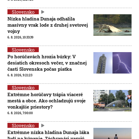
Slovensko
Nízka hladina Dunaja odhalila
masívny vrak lode z druhej svetovej
vojny
6. 8. 2026, 10:33:39
Slovensko
Po horúčavách hrozia búrky: V
desiatich okresoch večer, v značnej
časti Slovenska počas piatka
6. 8. 2026, 9:21:23
Slovensko
Extrémne horúčavy trápia viaceré
mestá a obce. Ako ochladzujú svoje
vonkajšie priestory?
6. 8. 2026, 7:00:00
Slovensko
Extrémne nízka hladina Dunaja láka
ľudí na kúpanie. Záchranári varujú,