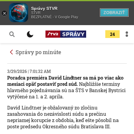
Správy STVR
ZOBRAZIŤ
STVR
BEZPLATNÉ - V Google Play
24
Správy po minúte
3/29/2026 | 7:01:32 AM
Poradca premiéra David Lindtner sa má po viac ako
mesiaci opäť postaviť pred súd.
Najbližšie termíny
hlavného pojednávania sú na ŠTS v Banskej Bystrici
vytýčené na 1. a 2. apríla.
David Lindtner je obžalovaný zo zločinu
zasahovania do nezávislosti súdu a prečinu
nepriamej korupcie z obdobia, keď ešte pôsobil na
poste predsedu Okresného súdu Bratislava III.