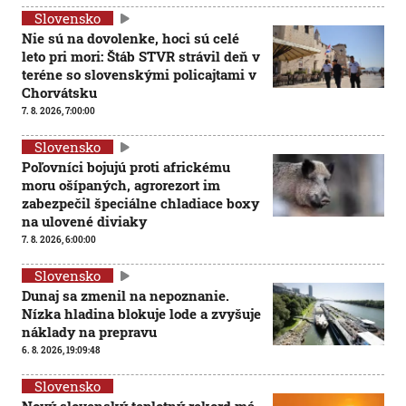
Slovensko
Nie sú na dovolenke, hoci sú celé
leto pri mori: Štáb STVR strávil deň v
teréne so slovenskými policajtami v
Chorvátsku
7. 8. 2026, 7:00:00
Slovensko
Poľovníci bojujú proti africkému
moru ošípaných, agrorezort im
zabezpečil špeciálne chladiace boxy
na ulovené diviaky
7. 8. 2026, 6:00:00
Slovensko
Dunaj sa zmenil na nepoznanie.
Nízka hladina blokuje lode a zvyšuje
náklady na prepravu
6. 8. 2026, 19:09:48
Slovensko