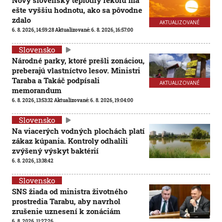
Nový slovenský teplotný rekord má
ešte vyššiu hodnotu, ako sa pôvodne
zdalo
AKTUALIZOVANÉ
6. 8. 2026, 14:59:28
Aktualizované:
6. 8. 2026, 16:57:00
Slovensko
Národné parky, ktoré prešli zonáciou,
preberajú vlastníctvo lesov. Ministri
Taraba a Takáč podpísali
AKTUALIZOVANÉ
memorandum
6. 8. 2026, 13:53:32
Aktualizované:
6. 8. 2026, 19:04:00
Slovensko
Na viacerých vodných plochách platí
zákaz kúpania. Kontroly odhalili
zvýšený výskyt baktérií
6. 8. 2026, 13:38:42
Slovensko
SNS žiada od ministra životného
prostredia Tarabu, aby navrhol
zrušenie uznesení k zonáciám
6. 8. 2026, 11:27:26