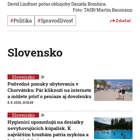
David Lindtner počas obhajoby Daniela Bombica.
Foto: TASR/Martin Baumann
#
Politika
#
spravodlivosť
Zdieľať
Slovensko
Slovensko
Podvodné ponuky ubytovania v
Chorvátsku: Pár kliknutí na internete
a môžete prísť o peniaze aj dovolenku
8. 8. 2026, 10:51:49
Slovensko
Hygienici upozorňujú na desiatky
nevyhovujúcich kúpalísk. K
najväčším hrozbám patria mykóza a