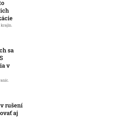
to
 ich
kácie
krajín.
ch sa
 S
ia v
raníc.
v rušení
ovať aj