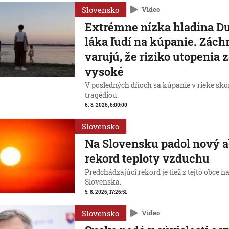
Slovensko
Video
Extrémne nízka hladina D
láka ľudí na kúpanie. Zách
varujú, že riziko utopenia 
vysoké
V posledných dňoch sa kúpanie v rieke sko
tragédiou.
6. 8. 2026, 6:00:00
Slovensko
Na Slovensku padol nový 
rekord teploty vzduchu
Predchádzajúci rekord je tiež z tejto obce n
Slovenska.
5. 8. 2026, 17:26:51
Slovensko
Video