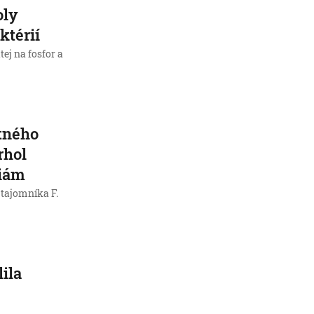
oly
ktérií
tej na fosfor a
otného
rhol
ciám
 tajomníka F.
ila
j