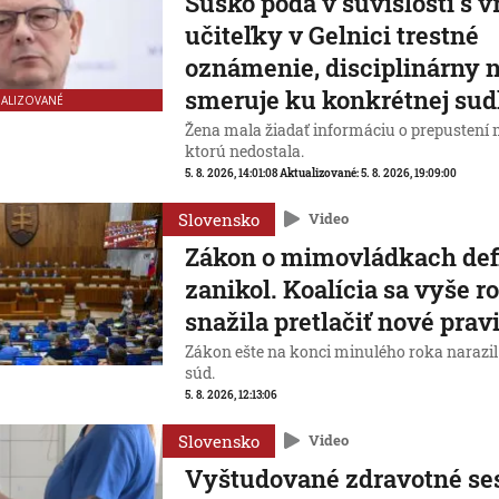
Susko podá v súvislosti s 
učiteľky v Gelnici trestné
oznámenie, disciplinárny 
smeruje ku konkrétnej su
UALIZOVANÉ
Žena mala žiadať informáciu o prepustení 
ktorú nedostala.
5. 8. 2026, 14:01:08
Aktualizované:
5. 8. 2026, 19:09:00
Slovensko
Video
Zákon o mimovládkach def
zanikol. Koalícia sa vyše r
snažila pretlačiť nové prav
Zákon ešte na konci minulého roka narazi
súd.
5. 8. 2026, 12:13:06
Slovensko
Video
Vyštudované zdravotné ses