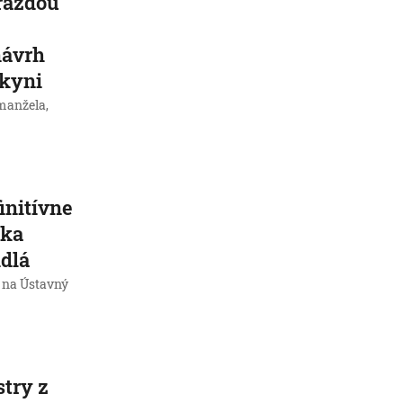
vraždou
návrh
dkyni
manžela,
initívne
oka
idlá
l na Ústavný
try z