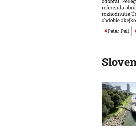
odobrať. Pelle
referenda obrá
rozhodnutie Ús
obdobie akejkoľ
#
Peter Pell
Slove