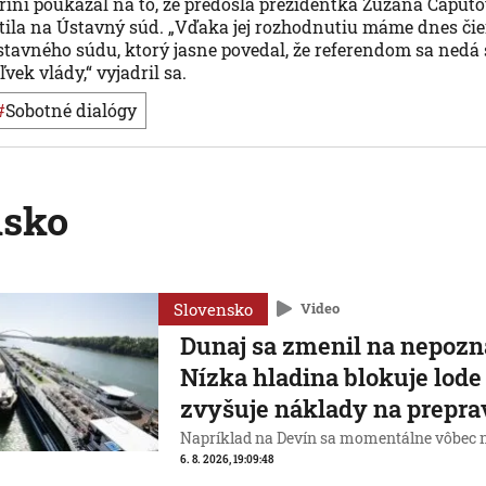
grini poukázal na to, že predošlá prezidentka Zuzana Čaputo
tila na Ústavný súd. „Vďaka jej rozhodnutiu máme dnes či
tavného súdu, ktorý jasne povedal, že referendom sa nedá 
vek vlády,“ vyjadril sa.
#
Sobotné dialógy
nsko
Slovensko
Video
Dunaj sa zmenil na nepozn
Nízka hladina blokuje lode
zvyšuje náklady na prepra
Napríklad na Devín sa momentálne vôbec n
6. 8. 2026, 19:09:48