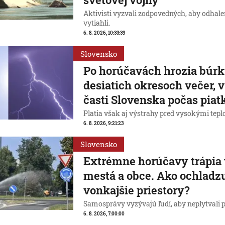
Aktivisti vyzvali zodpovedných, aby odhale
vytiahli.
6. 8. 2026, 10:33:39
Slovensko
Po horúčavách hrozia búrk
desiatich okresoch večer, 
časti Slovenska počas piat
Platia však aj výstrahy pred vysokými tepl
6. 8. 2026, 9:21:23
Slovensko
Extrémne horúčavy trápia 
mestá a obce. Ako ochladzu
vonkajšie priestory?
Samosprávy vyzývajú ľudí, aby neplytvali 
6. 8. 2026, 7:00:00