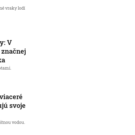
né vraky lodí
y: V
v značnej
ka
otami.
viaceré
jú svoje
pitnou vodou.