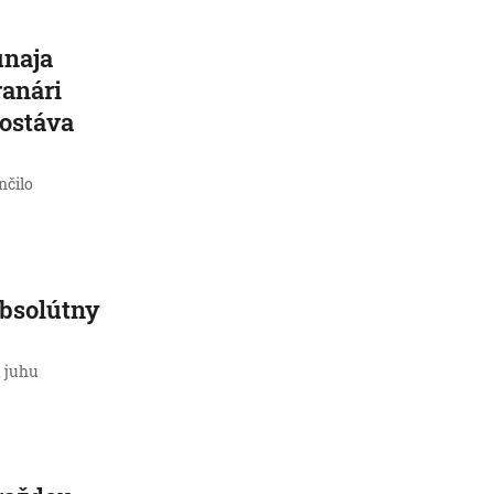
unaja
ranári
zostáva
nčilo
absolútny
a juhu