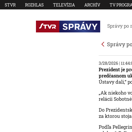
STVR
ROZHLAS
TELEVÍZIA
ARCHÍV
TV PROGR
Správy po 
Správy p
3/28/2026 | 11:44
Prezident je p
predčasnom uk
Ústavy dali,“ 
„Ak niekoho vo
relácii Sobotné
Do Prezidentsk
za ktorou sto
Podľa Pellegri