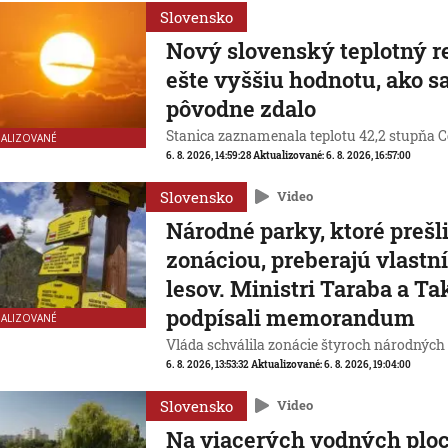
Slovensko
Nový slovenský teplotný 
ešte vyššiu hodnotu, ako s
pôvodne zdalo
Stanica zaznamenala teplotu 42,2 stupňa Ce
UALIZOVANÉ
6. 8. 2026, 14:59:28
Aktualizované:
6. 8. 2026, 16:57:00
Slovensko
Video
Národné parky, ktoré prešl
zonáciou, preberajú vlastn
lesov. Ministri Taraba a Ta
podpísali memorandum
UALIZOVANÉ
Vláda schválila zonácie štyroch národných
6. 8. 2026, 13:53:32
Aktualizované:
6. 8. 2026, 19:04:00
Slovensko
Video
Na viacerých vodných plo