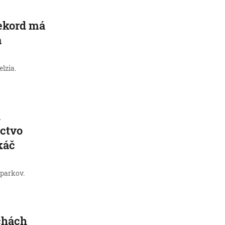
rekord má
a
lzia.
i
íctvo
káč
 parkov.
chách