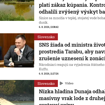
platí zákaz kúpania. Kontr
odhalili zvýšený výskyt ba
Sinice sa množia v teplej, stojatej vode boha
dusík.
6. 8. 2026, 13:38:42
Slovensko
SNS žiada od ministra živ
prostredia Tarabu, aby nav
zrušenie uznesení k zoná
Národniari reagujú na vyjadrenia štátneho
Kuffu.
6. 8. 2026, 11:27:26
Slovensko
Video
Nízka hladina Dunaja odhal
masívny vrak lode z druhe
svetovej vojny