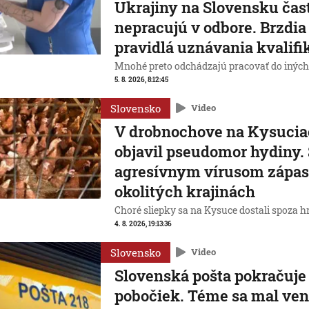
Ukrajiny na Slovensku čas
nepracujú v odbore. Brzdia
pravidlá uznávania kvalifi
Mnohé preto odchádzajú pracovať do iných 
5. 8. 2026, 8:12:45
Slovensko
Video
V drobnochove na Kysucia
objavil pseudomor hydiny.
agresívnym vírusom zápas
okolitých krajinách
Choré sliepky sa na Kysuce dostali spoza h
4. 8. 2026, 19:13:36
Slovensko
Video
Slovenská pošta pokračuje 
pobočiek. Téme sa mal ven