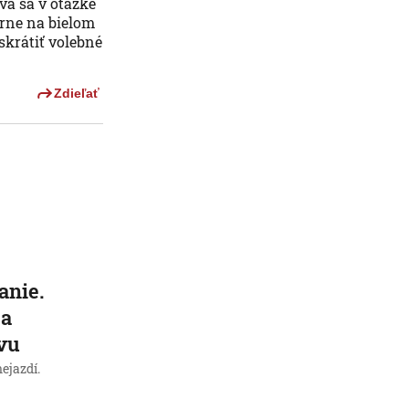
vá sa v otázke
erne na bielom
skrátiť volebné
Zdieľať
anie.
 a
vu
ejazdí.