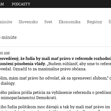
AM
PODCASTY
minúte
Slovensko
Svet
Ekonomika
Regióny
Š
o minúte
:00 AM
resvedčený, že ľudia by mali mať právo v referende rozhodnú
ončení pôsobenia vlády.
„Budem súhlasiť, aby sme to refe
povedal. Označil to za maximálne právo občana.
lím, mám mať právo ho odvolať, ak sa spreneverí sľubom,“ 
 dialógy.
ého paláca prišla petícia za vyhlásenie referenda o predčas
ja mimoparlamentní Demokrati.
niho ľudia politikom moc dávajú a tak by mali mať právo im