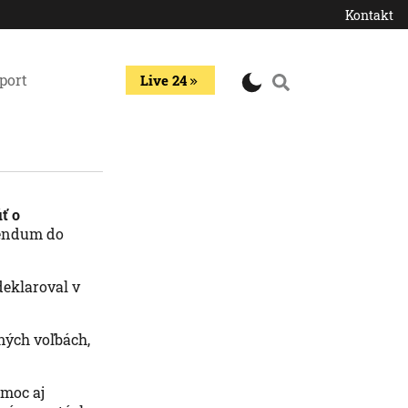
Kontakt
port
Live 24
ť o
rendum do
deklaroval v
ných voľbách,
 moc aj